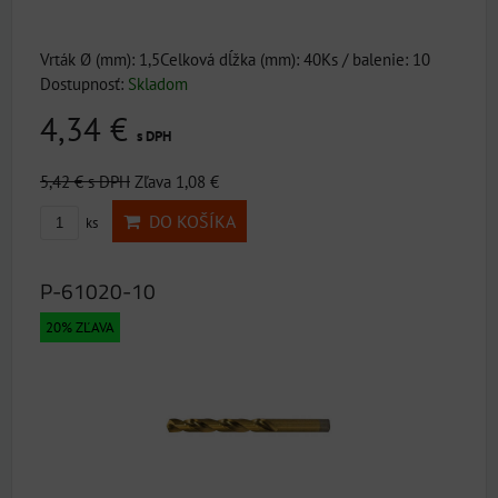
Vrták Ø (mm): 1,5Celková dĺžka (mm): 40Ks / balenie: 10
Dostupnosť:
Skladom
4,34 €
s DPH
5,42 €
s DPH
Zľava 1,08 €
DO KOŠÍKA
ks
P-61020-10
20% ZĽAVA