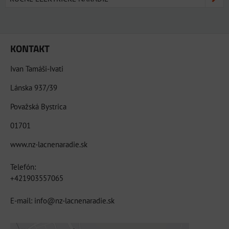
KONTAKT
Ivan Tamáši-Ivati
Lánska 937/39
Považská Bystrica
01701
www.nz-lacnenaradie.sk
Telefón:
+421903557065
E-mail: info@nz-lacnenaradie.sk