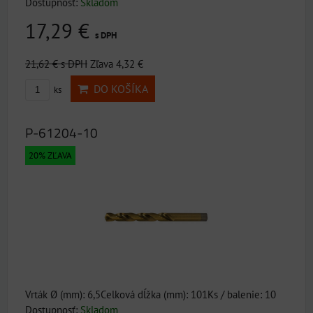
Dostupnosť:
Skladom
17,29 €
s DPH
21,62 €
s DPH
Zľava 4,32 €
DO KOŠÍKA
ks
P-61204-10
20% ZĽAVA
Vrták Ø (mm): 6,5Celková dĺžka (mm): 101Ks / balenie: 10
Dostupnosť:
Skladom