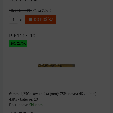
s DPH
10,34 €
s DPH
Zľava 2,07 €
DO KOŠÍKA
ks
P-61117-10
20% ZĽAVA
Ø mm: 4,25Celková dĺžka (mm): 75Pracovná dĺžka (mm):
43Ks / balenie: 10
Dostupnosť:
Skladom