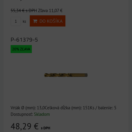
55,34 €
s DPH
Zľava 11,07 €
DO KOŠÍKA
ks
P-61379-5
20% ZĽAVA
Vrták Ø (mm): 13,0Celková dĺžka (mm): 151Ks / balenie: 5
Dostupnosť:
Skladom
48,29 €
s DPH