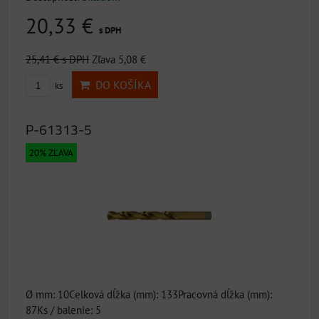
20,33 €
s DPH
25,41 €
s DPH
Zľava 5,08 €
DO KOŠÍKA
ks
P-61313-5
20% ZĽAVA
Ø mm: 10Celková dĺžka (mm): 133Pracovná dĺžka (mm):
87Ks / balenie: 5