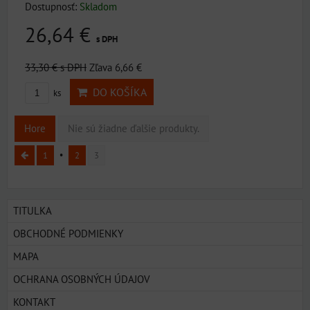
Dostupnosť:
Skladom
26,64 €
s DPH
33,30 €
s DPH
Zľava 6,66 €
DO KOŠÍKA
ks
Hore
Nie sú žiadne ďalšie produkty.
1
2
3
TITULKA
OBCHODNÉ PODMIENKY
MAPA
OCHRANA OSOBNÝCH ÚDAJOV
KONTAKT