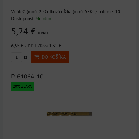
Vrták Ø (mm): 2,5Celková dĺžka (mm): 57Ks / balenie: 10
Dostupnosť:
Skladom
5,24 €
s DPH
6,55 €
s DPH
Zľava 1,31 €
DO KOŠÍKA
ks
P-61064-10
20% ZĽAVA