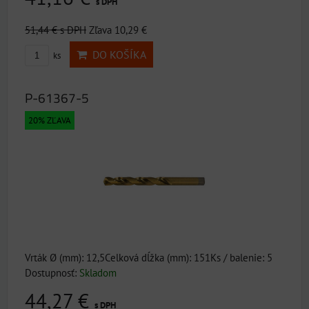
s DPH
51,44 €
s DPH
Zľava 10,29 €
DO KOŠÍKA
ks
P-61367-5
20% ZĽAVA
Vrták Ø (mm): 12,5Celková dĺžka (mm): 151Ks / balenie: 5
Dostupnosť:
Skladom
44,27 €
s DPH