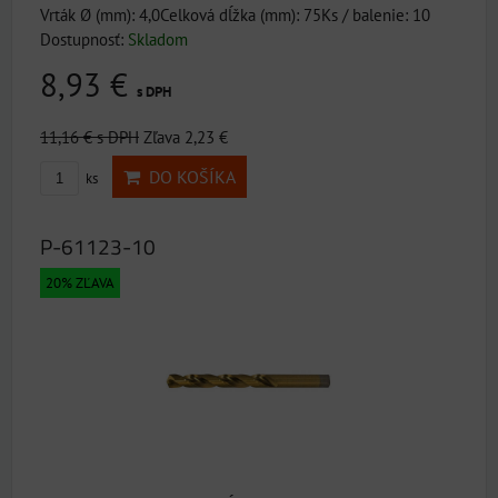
Vrták Ø (mm): 4,0Celková dĺžka (mm): 75Ks / balenie: 10
Dostupnosť:
Skladom
8,93 €
s DPH
11,16 €
s DPH
Zľava 2,23 €
DO KOŠÍKA
ks
P-61123-10
20% ZĽAVA