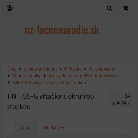
nz-lacnenaradie.sk
Úvod
e-shop sortiment
® Makita
Príslušenstvo
Vŕtanie (vrtáky)
Vrtáky do kovu
HSS titánový vrták
TiN HSS-G vŕtačka s okrúhlou stopkou
TiN HSS-G vŕtačka s okrúhlou
24
položiek
stopkou
Cena
Hľadať text