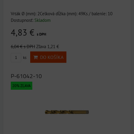
Vrták Ø (mm): 2Celková dĺžka (mm): 49Ks / balenie: 10
Dostupnosť:
Skladom
4,83 €
s DPH
6,04 €
s DPH
Zľava 1,21 €
DO KOŠÍKA
ks
P-61042-10
20% ZĽAVA