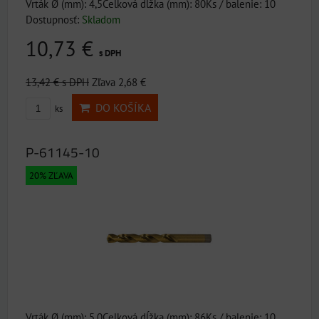
Vrták Ø (mm): 4,5Celková dĺžka (mm): 80Ks / balenie: 10
Dostupnosť:
Skladom
10,73 €
s DPH
13,42 €
s DPH
Zľava 2,68 €
DO KOŠÍKA
ks
P-61145-10
20% ZĽAVA
Vrták Ø (mm): 5,0Celková dĺžka (mm): 86Ks / balenie: 10