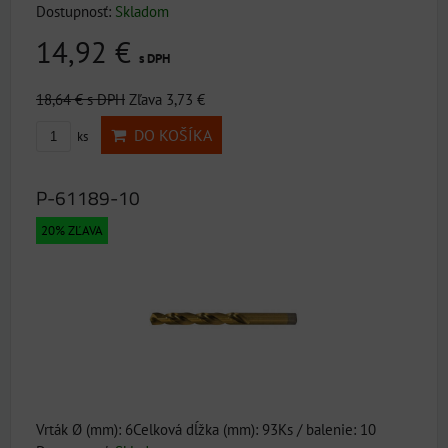
Dostupnosť:
Skladom
14,92 €
s DPH
18,64 €
s DPH
Zľava 3,73 €
DO KOŠÍKA
ks
P-61189-10
20% ZĽAVA
Vrták Ø (mm): 6Celková dĺžka (mm): 93Ks / balenie: 10