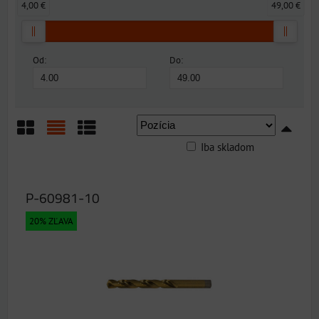
4,00 €
49,00 €
Od:
Do:
Iba skladom
Mriežka
Zoznam
Tabuľka
P-60981-10
20% ZĽAVA