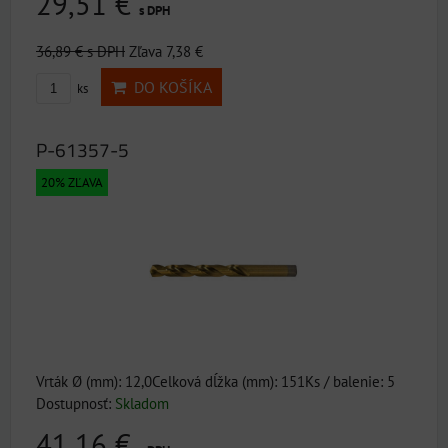
29,51 €
s DPH
36,89 €
s DPH
Zľava 7,38 €
DO KOŠÍKA
ks
P-61357-5
20% ZĽAVA
Vrták Ø (mm): 12,0Celková dĺžka (mm): 151Ks / balenie: 5
Dostupnosť:
Skladom
41,16 €