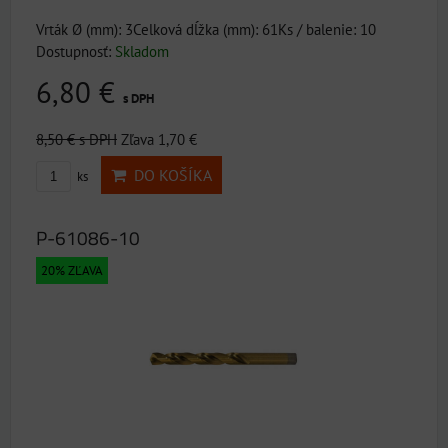
Vrták Ø (mm): 3Celková dĺžka (mm): 61Ks / balenie: 10
Dostupnosť:
Skladom
6,80 €
s DPH
8,50 €
s DPH
Zľava 1,70 €
DO KOŠÍKA
ks
P-61086-10
20% ZĽAVA