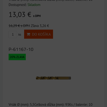
Dostupnosť:
Skladom
13,03 €
s DPH
16,29 €
s DPH
Zľava 3,26 €
DO KOŠÍKA
ks
P-61167-10
20% ZĽAVA
Vrták Ø (mm): 5,5Celková dĺžka (mm): 93Ks / balenie: 10