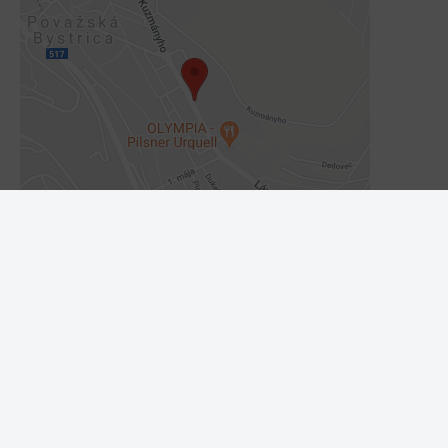
Externý obsah je blokovaný Voľbami
súkromia
Prajete si načítať externý obsah?
Povoliť tentokrát
Povoliť a zapamätať - súhlas s druhom
cookie: Funkčné
Otvoriť obsah v novom okne
RÝCHLY KONTAKT
*
Meno a priezvisko: