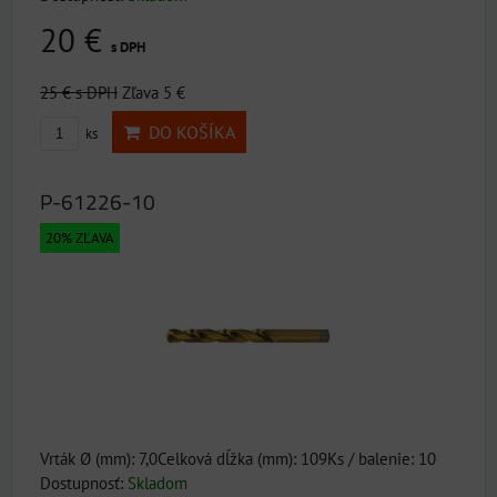
20 €
s DPH
25 €
s DPH
Zľava 5 €
DO KOŠÍKA
ks
P-61226-10
20% ZĽAVA
Vrták Ø (mm): 7,0Celková dĺžka (mm): 109Ks / balenie: 10
Dostupnosť:
Skladom