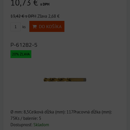
10,73 €
s DPH
13,42 €
s DPH
Zľava 2,68 €
DO KOŠÍKA
ks
P-61282-5
20% ZĽAVA
Ø mm: 8,5Celková dĺžka (mm): 117Pracovná dĺžka (mm):
75Ks / balenie: 5
Dostupnosť:
Skladom