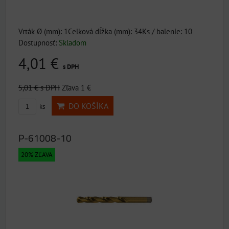
Vrták Ø (mm): 1Celková dĺžka (mm): 34Ks / balenie: 10
Dostupnosť:
Skladom
4,01 €
s DPH
5,01 €
s DPH
Zľava 1 €
DO KOŠÍKA
ks
P-61008-10
20% ZĽAVA