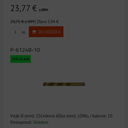
23,77 €
s DPH
29,71 €
s DPH
Zľava 5,94 €
DO KOŠÍKA
ks
P-61248-10
20% ZĽAVA
Vrták Ø (mm): 7,5Celková dĺžka (mm): 109Ks / balenie: 10
Dostupnosť:
Skladom