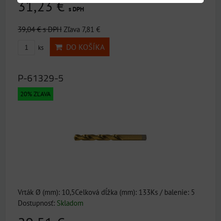
31,23 €
s DPH
39,04 €
s DPH
Zľava 7,81 €
DO KOŠÍKA
ks
P-61329-5
20% ZĽAVA
Vrták Ø (mm): 10,5Celková dĺžka (mm): 133Ks / balenie: 5
Dostupnosť:
Skladom