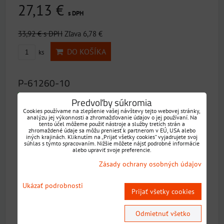
27,13 €
s DPH
33,92 €
s DPH
Zľava 6,78 €
DO KOŠÍKA
ks
P-61260-10
20% ZĽAVA
Predvoľby súkromia
Cookies používame na zlepšenie vašej návštevy tejto webovej stránky,
analýzu jej výkonnosti a zhromažďovanie údajov o jej používaní. Na
tento účel môžeme použiť nástroje a služby tretích strán a
zhromaždené údaje sa môžu preniesť k partnerom v EÚ, USA alebo
iných krajinách. Kliknutím na „Prijať všetky cookies“ vyjadrujete svoj
súhlas s týmto spracovaním. Nižšie môžete nájsť podrobné informácie
alebo upraviť svoje preferencie.
Zásady ochrany osobných údajov
Ukázať podrobnosti
Prijať všetky cookies
Vrták Ø (mm): 8,0Celková dĺžka (mm): 117Ks / balenie: 10
Dostupnosť:
Skladom
Odmietnuť všetko