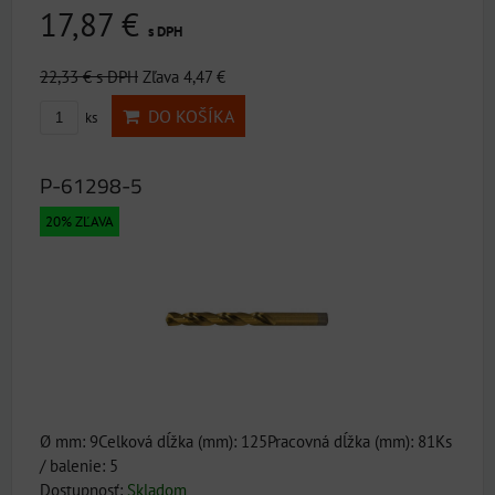
17,87 €
s DPH
22,33 €
s DPH
Zľava 4,47 €
DO KOŠÍKA
ks
P-61298-5
20% ZĽAVA
Ø mm: 9Celková dĺžka (mm): 125Pracovná dĺžka (mm): 81Ks
/ balenie: 5
Dostupnosť:
Skladom