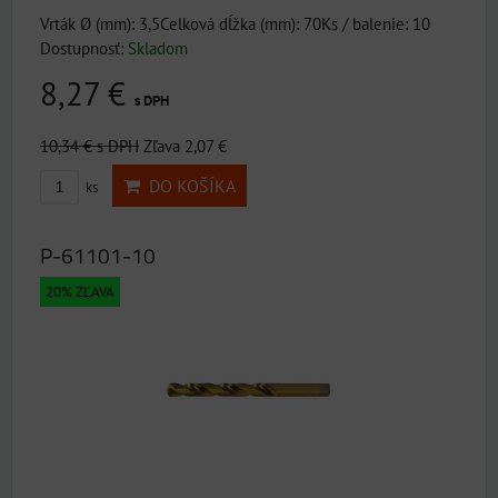
Vrták Ø (mm): 3,5Celková dĺžka (mm): 70Ks / balenie: 10
Dostupnosť:
Skladom
8,27 €
s DPH
10,34 €
s DPH
Zľava 2,07 €
DO KOŠÍKA
ks
P-61101-10
20% ZĽAVA