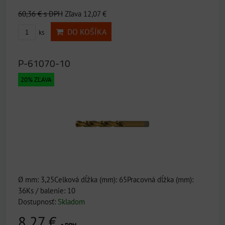
60,36 €
s DPH
Zľava 12,07 €
DO KOŠÍKA
ks
P-61070-10
20% ZĽAVA
Ø mm: 3,25Celková dĺžka (mm): 65Pracovná dĺžka (mm):
36Ks / balenie: 10
Dostupnosť:
Skladom
8,27 €