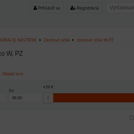
Prihlásiť sa
Registrácia
ÁBACIE NÁSTROJE
Závitové očká
závitové očko W, PZ
ko W, PZ
Hľadať text
4,00 €
Do:
am
buľka