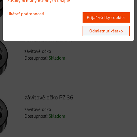
Zásady ochrany osobných údajov
Ukázať podrobnosti
Prijať všetky cookies
Odmietnuť všetko
závitové očko PZ 29
závitové očko
Dostupnosť:
Skladom
závitové očko PZ 36
závitové očko
Dostupnosť:
Skladom