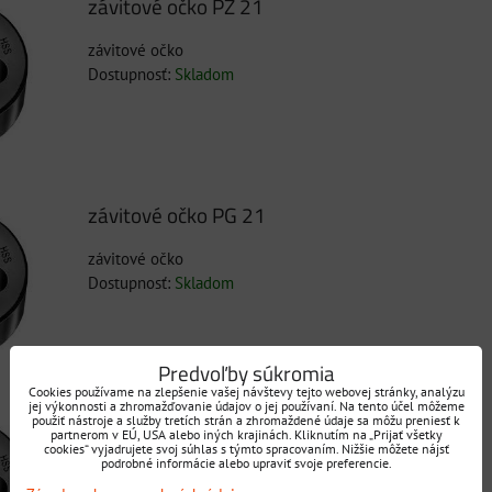
závitové očko PZ 21
závitové očko
Dostupnosť:
Skladom
závitové očko PG 21
závitové očko
Dostupnosť:
Skladom
Predvoľby súkromia
Cookies používame na zlepšenie vašej návštevy tejto webovej stránky, analýzu
jej výkonnosti a zhromažďovanie údajov o jej používaní. Na tento účel môžeme
závitové očko P21
použiť nástroje a služby tretích strán a zhromaždené údaje sa môžu preniesť k
partnerom v EÚ, USA alebo iných krajinách. Kliknutím na „Prijať všetky
cookies“ vyjadrujete svoj súhlas s týmto spracovaním. Nižšie môžete nájsť
podrobné informácie alebo upraviť svoje preferencie.
závitové očko
Dostupnosť:
Skladom