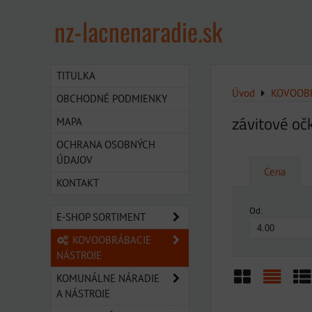
nz-lacnenaradie.sk
TITULKA
Úvod
KOVOOBR
OBCHODNÉ PODMIENKY
závitové oč
MAPA
OCHRANA OSOBNÝCH
ÚDAJOV
Cena
KONTAKT
Od:
E-SHOP SORTIMENT
KOVOOBRÁBACIE
NÁSTROJE
KOMUNÁLNE NÁRADIE
A NÁSTROJE
Mriežka
Zozn
Ta