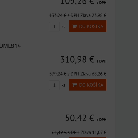
109,26 €
s DPH
133,24 €
s DPH
Zľava 23,98 €
DO KOŠÍKA
ks
 DML814
310,98 €
s DPH
379,24 €
s DPH
Zľava 68,26 €
DO KOŠÍKA
ks
50,42 €
s DPH
61,49 €
s DPH
Zľava 11,07 €