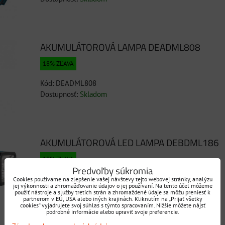
AKUMULÁTOROVÁ LAMPA DEADML808
18% ZĽAVA
Kód: DEADML808
Dostupnosť:
Skladom
AKUMULÁTOROVÁ LED LAMPA DEBDML186
18% ZĽAVA
Predvoľby súkromia
Kód: DEBDML186
Cookies používame na zlepšenie vašej návštevy tejto webovej stránky, analýzu
jej výkonnosti a zhromažďovanie údajov o jej používaní. Na tento účel môžeme
Dostupnosť:
Skladom
použiť nástroje a služby tretích strán a zhromaždené údaje sa môžu preniesť k
partnerom v EÚ, USA alebo iných krajinách. Kliknutím na „Prijať všetky
cookies“ vyjadrujete svoj súhlas s týmto spracovaním. Nižšie môžete nájsť
podrobné informácie alebo upraviť svoje preferencie.