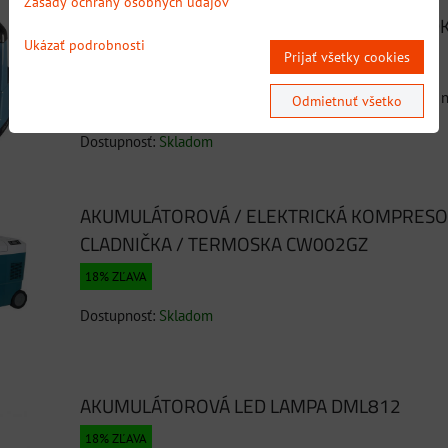
Zásady ochrany osobných údajov
Rýchlovarná kanvica na akumulátor Makita D
Ukázať podrobnosti
Prijať všetky cookies
18% ZĽAVA
Mobilná rýchlovarná kanvica s 2x 18 V akumulátorom, až n
Odmietnuť všetko
9 minút
Dostupnosť:
Skladom
AKUMULÁTOROVÁ / ELEKTRICKÁ KOMPRES
CLADNIČKA / TERMOSKA CW002GZ
18% ZĽAVA
Dostupnosť:
Skladom
AKUMULÁTOROVÁ LED LAMPA DML812
18% ZĽAVA