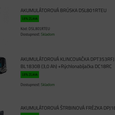
AKUMULÁTOROVÁ BRÚSKA DSL801RTEU
18% ZĽAVA
Kód: DSL801RTEU
Dostupnosť:
Skladom
AKUMULÁTOROVÁ KLINCOVAČKA DPT353RFJ 
BL1830B (3,0 Ah) +Rýchlonabíjačka DC18RC
18% ZĽAVA
Dostupnosť:
Skladom
AKUMULÁTOROVÁ ŠTRBINOVÁ FRÉZKA DPJ1