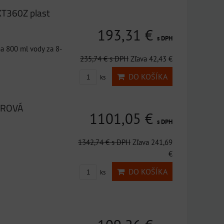
KT360Z plast
193,31 €
s DPH
a 800 ml vody za 8-
235,74 €
s DPH
Zľava 42,43 €
DO KOŠÍKA
ks
OROVÁ
1101,05 €
s DPH
1342,74 €
s DPH
Zľava 241,69
€
DO KOŠÍKA
ks