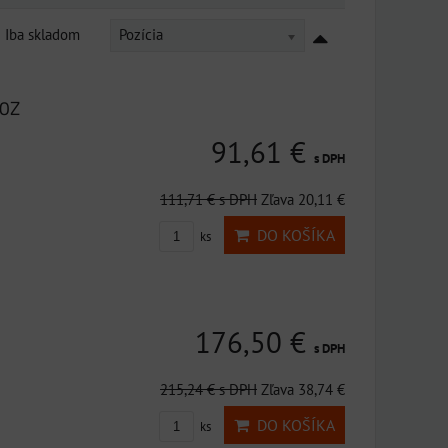
Iba skladom
Pozícia
0Z
91,61 €
s DPH
111,71 €
s DPH
Zľava 20,11 €
DO KOŠÍKA
ks
176,50 €
s DPH
215,24 €
s DPH
Zľava 38,74 €
DO KOŠÍKA
ks