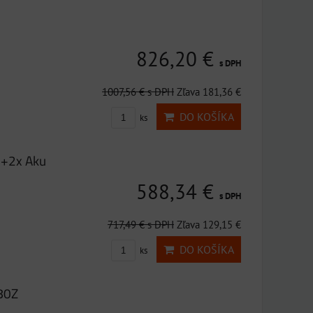
826,20 €
s DPH
1007,56 €
s DPH
Zľava 181,36 €
DO KOŠÍKA
ks
+2x Aku
588,34 €
s DPH
717,49 €
s DPH
Zľava 129,15 €
DO KOŠÍKA
ks
80Z