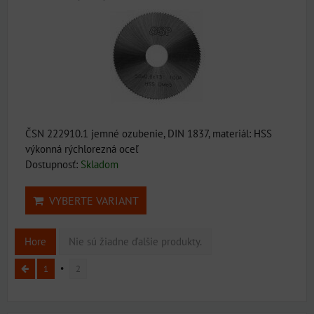
ČSN 222910.1 jemné ozubenie, DIN 1837, materiál: HSS
výkonná rýchlorezná oceľ
Dostupnosť:
Skladom
VYBERTE VARIANT
Hore
Nie sú žiadne ďalšie produkty.
1
2