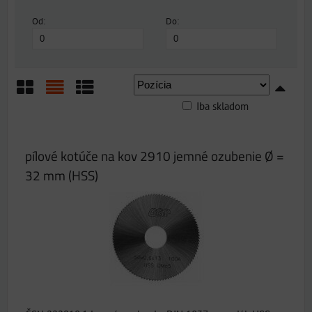
Od:
Do:
Iba skladom
Mriežka
Zoznam
Tabuľka
pílové kotúče na kov 2910 jemné ozubenie Ø =
32 mm (HSS)