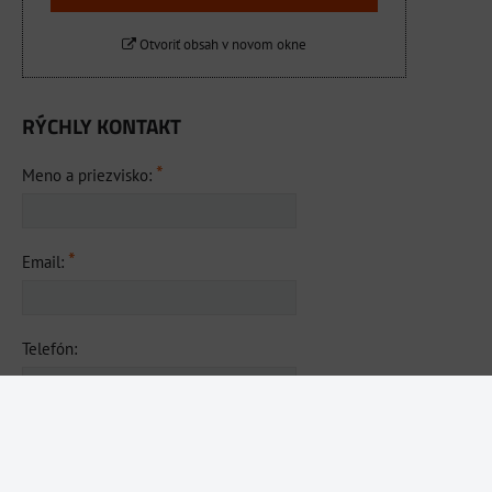
Otvoriť obsah v novom okne
RÝCHLY KONTAKT
*
Meno a priezvisko:
*
Email:
Telefón:
*
Vaša správa: