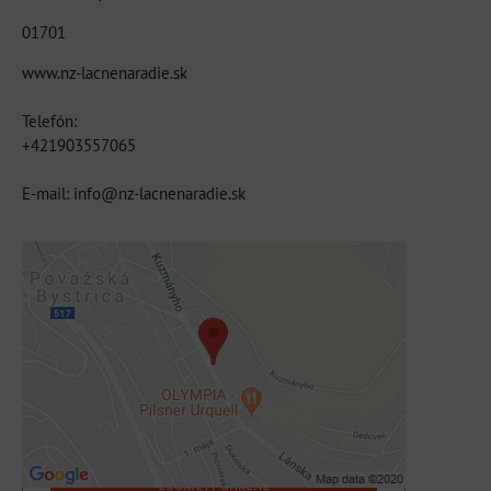
01701
www.nz-lacnenaradie.sk
Telefón:
+421903557065
E-mail: info@nz-lacnenaradie.sk
Externý obsah je blokovaný Voľbami
súkromia
Prajete si načítať externý obsah?
Povoliť tentokrát
Povoliť a zapamätať - súhlas s druhom
cookie: Funkčné