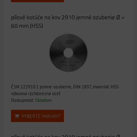
pílové kotúče na kov 2910 jemné ozubenie Ø =
60 mm (HSS)
ČSN 222910.1 jemné ozubenie, DIN 1837, materiál: HSS
výkonná rýchlorezná oceľ
Dostupnosť:
Skladom
VYBERTE VARIANT
pílové kotúče na kov 2910 jemné ozubenie Ø =