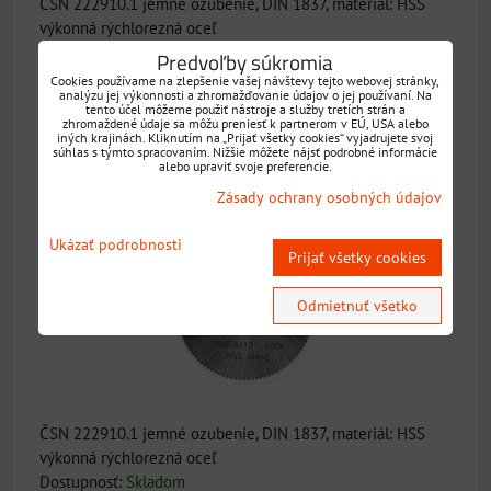
ČSN 222910.1 jemné ozubenie, DIN 1837, materiál: HSS
výkonná rýchlorezná oceľ
Dostupnosť:
Skladom
Predvoľby súkromia
Cookies používame na zlepšenie vašej návštevy tejto webovej stránky,
analýzu jej výkonnosti a zhromažďovanie údajov o jej používaní. Na
VYBERTE VARIANT
tento účel môžeme použiť nástroje a služby tretích strán a
zhromaždené údaje sa môžu preniesť k partnerom v EÚ, USA alebo
iných krajinách. Kliknutím na „Prijať všetky cookies“ vyjadrujete svoj
súhlas s týmto spracovaním. Nižšie môžete nájsť podrobné informácie
alebo upraviť svoje preferencie.
pílové kotúče na kov 2910 jemné ozubenie Ø =
Zásady ochrany osobných údajov
160 mm (HSS)
Ukázať podrobnosti
Prijať všetky cookies
Odmietnuť všetko
ČSN 222910.1 jemné ozubenie, DIN 1837, materiál: HSS
výkonná rýchlorezná oceľ
Dostupnosť:
Skladom