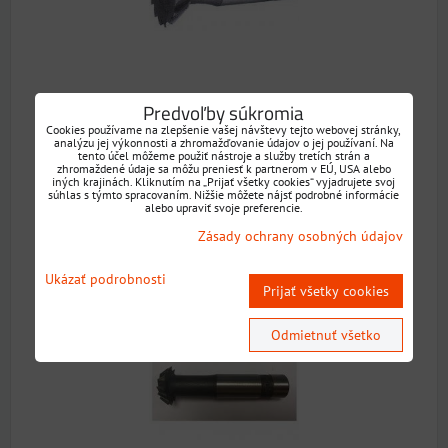
STN 222268 pre prizmatické vedenia, valcová stopka,
Predvoľby súkromia
materiál: HSS
Cookies používame na zlepšenie vašej návštevy tejto webovej stránky,
analýzu jej výkonnosti a zhromažďovanie údajov o jej používaní. Na
Dostupnosť:
Skladom
tento účel môžeme použiť nástroje a služby tretích strán a
zhromaždené údaje sa môžu preniesť k partnerom v EÚ, USA alebo
iných krajinách. Kliknutím na „Prijať všetky cookies“ vyjadrujete svoj
súhlas s týmto spracovaním. Nižšie môžete nájsť podrobné informácie
VYBERTE VARIANT
alebo upraviť svoje preferencie.
Zásady ochrany osobných údajov
Fréza 2262 tvarová uhlová s valcovou stopkou
Ukázať podrobnosti
Prijať všetky cookies
(HSS)
Odmietnuť všetko