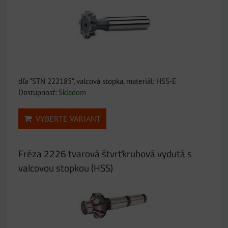
dľa "STN 222185", valcová stopka, materiál: HSS-E
Dostupnosť:
Skladom
VYBERTE VARIANT
Fréza 2226 tvarová štvrťkruhová vydutá s
valcovou stopkou (HSS)