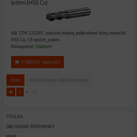
britmi (HSS Co)
dľa "STN 222291", valcová stopka, polkruhové brity, materiál:
HSS Co, */Z=počet_zubov
Dostupnosť:
Skladom
VYBERTE VARIANT
Hore
Nie sú žiadne ďalšie produkty.
1
2
TITULKA
OBCHODNÉ PODMIENKY
MAPA