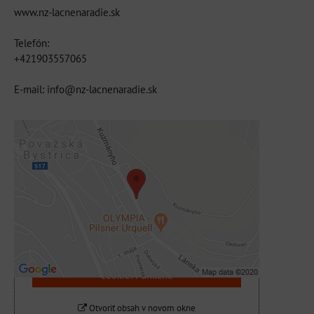
www.nz-lacnenaradie.sk
Telefón:
+421903557065
E-mail: info@nz-lacnenaradie.sk
Externý obsah je blokovaný Voľbami
súkromia
Prajete si načítať externý obsah?
Povoliť tentokrát
Povoliť a zapamätať - súhlas s druhom
cookie: Funkčné
Otvoriť obsah v novom okne