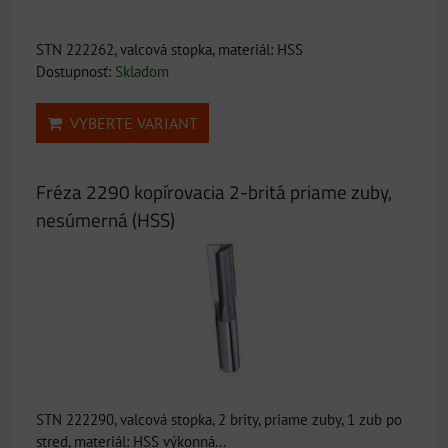
STN 222262, valcová stopka, materiál: HSS
Dostupnosť:
Skladom
VYBERTE VARIANT
Fréza 2290 kopírovacia 2-britá priame zuby,
nesúmerná (HSS)
STN 222290, valcová stopka, 2 brity, priame zuby, 1 zub po
stred, materiál: HSS výkonná...