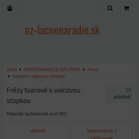
nz-lacnenaradie.sk
Úvod
KOVOOBRÁBACIE NÁSTROJE
Frézy
tvarové s valcovou stopkou
Frézy tvarové s valcovou
13
položiek
stopkou
Materiál: rýchlorezná ocel HSS
uhlové
kopírovacie /
rádiusové