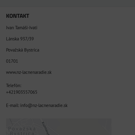
KONTAKT
Ivan Tamáši-Ivati
Lánska 937/39
Považská Bystrica
01701
www.nz-lacnenaradie.sk
Telefón:
+421903557065
E-mail: info@nz-lacnenaradie.sk
Externý obsah je blokovaný Voľbami