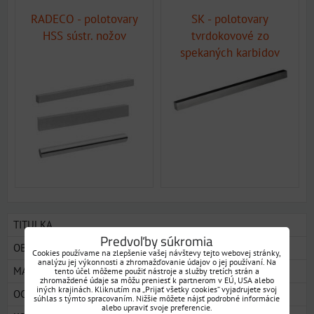
RADECO - polotovary
SK - polotovary
HSS sústr. nožov
tvrdokovové zo
spekaných karbidov
TITULKA
Predvoľby súkromia
OBCHODNÉ PODMIENKY
Cookies používame na zlepšenie vašej návštevy tejto webovej stránky,
analýzu jej výkonnosti a zhromažďovanie údajov o jej používaní. Na
MAPA
tento účel môžeme použiť nástroje a služby tretích strán a
zhromaždené údaje sa môžu preniesť k partnerom v EÚ, USA alebo
iných krajinách. Kliknutím na „Prijať všetky cookies“ vyjadrujete svoj
OCHRANA OSOBNÝCH ÚDAJOV
súhlas s týmto spracovaním. Nižšie môžete nájsť podrobné informácie
alebo upraviť svoje preferencie.