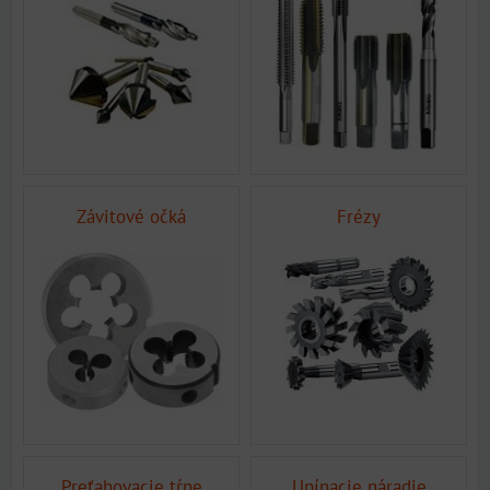
Závitové očká
Frézy
Preťahovacie tŕne
Upínacie náradie