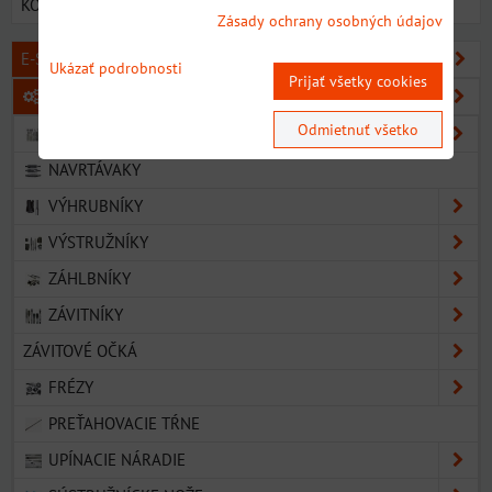
KONTAKT
Zásady ochrany osobných údajov
E-SHOP SORTIMENT
Ukázať podrobnosti
Prijať všetky cookies
KOVOOBRÁBACIE NÁSTROJE
Odmietnuť všetko
VRTÁKY
NAVRTÁVAKY
VÝHRUBNÍKY
VÝSTRUŽNÍKY
ZÁHLBNÍKY
ZÁVITNÍKY
ZÁVITOVÉ OČKÁ
FRÉZY
PREŤAHOVACIE TŔNE
UPÍNACIE NÁRADIE