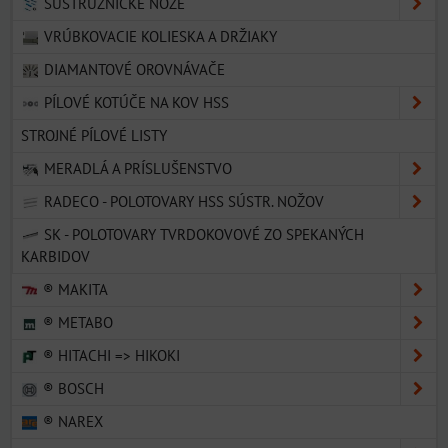
SÚSTRUŽNÍCKE NOŽE
VRÚBKOVACIE KOLIESKA A DRŽIAKY
DIAMANTOVÉ OROVNÁVAČE
PÍLOVÉ KOTÚČE NA KOV HSS
STROJNÉ PÍLOVÉ LISTY
MERADLÁ A PRÍSLUŠENSTVO
RADECO - POLOTOVARY HSS SÚSTR. NOŽOV
SK - POLOTOVARY TVRDOKOVOVÉ ZO SPEKANÝCH
KARBIDOV
® MAKITA
® METABO
® HITACHI => HIKOKI
® BOSCH
® NAREX