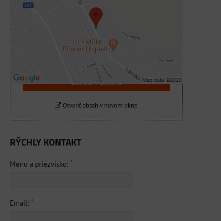
súkromia
Prajete si načítať externý obsah?
Povoliť tentokrát
Povoliť a zapamätať - súhlas s druhom
cookie: Funkčné
Otvoriť obsah v novom okne
RÝCHLY KONTAKT
*
Meno a priezvisko:
*
Email: