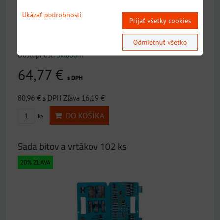
Ukázať podrobnosti
Prijať všetky cookies
Vrtáky do muriva TCT valcovitá stopka 5 ks: Ø 3 x 60 mm; Ø
Odmietnuť všetko
4 x 75 mm; Ø 5 x 85 mm; Ø 6 x 100 mm;...
Dostupnosť:
Skladom
64,77 €
s DPH
80,96 €
s DPH
Zľava 16,19 €
DO KOŠÍKA
ks
Sada bitov a vrtákov 102 ks
20% ZĽAVA