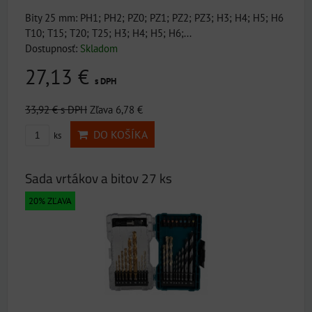
Bity 25 mm: PH1; PH2; PZ0; PZ1; PZ2; PZ3; H3; H4; H5; H6
T10; T15; T20; T25; H3; H4; H5; H6;...
Dostupnosť:
Skladom
27,13 €
s DPH
33,92 €
s DPH
Zľava 6,78 €
DO KOŠÍKA
ks
Sada vrtákov a bitov 27 ks
20% ZĽAVA