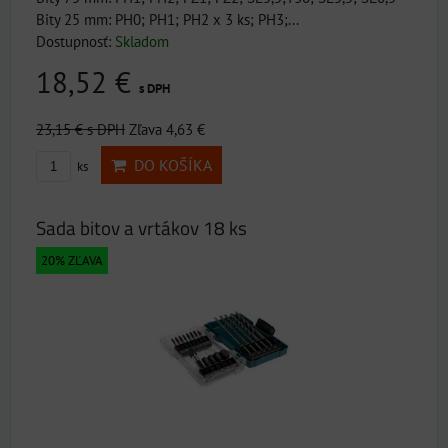
Bity 25 mm: PH0; PH1; PH2 x 3 ks; PH3;...
Dostupnosť:
Skladom
18,52 €
s DPH
23,15 €
s DPH
Zľava 4,63 €
DO KOŠÍKA
ks
Sada bitov a vrtákov 18 ks
20% ZĽAVA