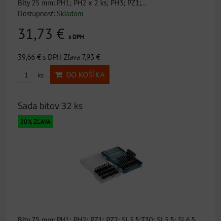
Bity 25 mm: PH1; PH2 x 2 ks; PH3; PZ1;...
Dostupnosť:
Skladom
31,73 €
s DPH
39,66 €
s DPH
Zľava 7,93 €
DO KOŠÍKA
ks
Sada bitov 32 ks
20% ZĽAVA
Bity 75 mm: PH1; PH2; PZ1; PZ2; SL5,5;T30; SL5,5; SL6,5