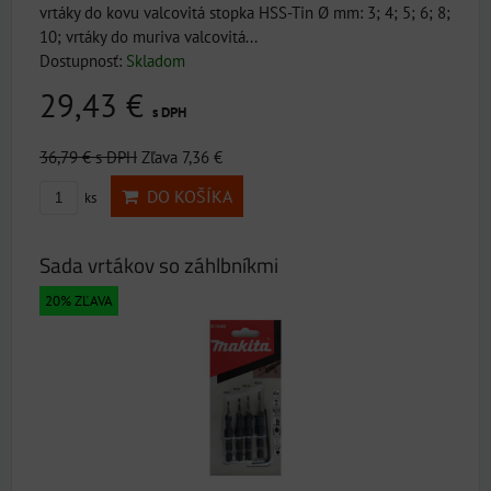
vrtáky do kovu valcovitá stopka HSS-Tin Ø mm: 3; 4; 5; 6; 8;
10; vrtáky do muriva valcovitá...
Dostupnosť:
Skladom
29,43 €
s DPH
36,79 €
s DPH
Zľava 7,36 €
DO KOŠÍKA
ks
Sada vrtákov so záhlbníkmi
20% ZĽAVA