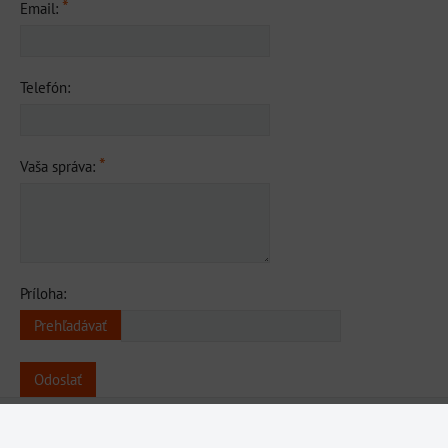
*
Email:
Telefón:
*
Vaša správa:
Príloha:
Odoslať
Predvoľby súkromia
Zásady ochrany osobných údajov