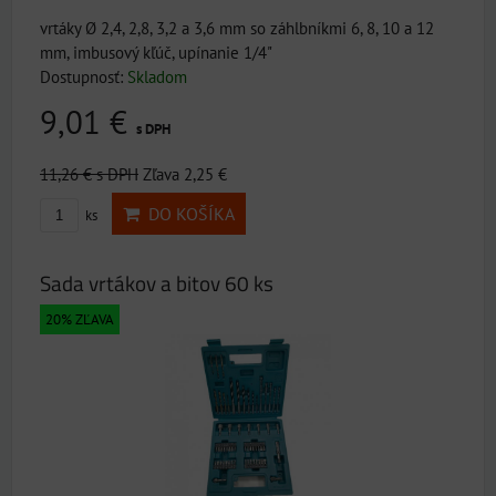
vrtáky Ø 2,4, 2,8, 3,2 a 3,6 mm so záhlbníkmi 6, 8, 10 a 12
mm, imbusový kľúč, upínanie 1/4"
Dostupnosť:
Skladom
9,01 €
s DPH
11,26 €
s DPH
Zľava 2,25 €
DO KOŠÍKA
ks
Sada vrtákov a bitov 60 ks
20% ZĽAVA