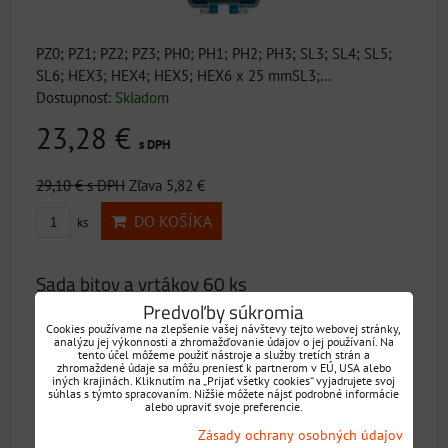
PZ0; PZ1; PZ2; PZ3; PH0; PH1; PH2; PH3; SL3; SL4; SL5;
SL6; HEX3; HEX4; HEX5; HEX6 x 25 mmSL3;...
Dostupnosť:
Skladom
23,28 €
s DPH
29,10 €
s DPH
Zľava 5,82 €
DO KOŠÍKA
ks
Sada bitov a vrtákov 60 ks
Predvoľby súkromia
20% ZĽAVA
Cookies používame na zlepšenie vašej návštevy tejto webovej stránky,
analýzu jej výkonnosti a zhromažďovanie údajov o jej používaní. Na
tento účel môžeme použiť nástroje a služby tretích strán a
zhromaždené údaje sa môžu preniesť k partnerom v EÚ, USA alebo
iných krajinách. Kliknutím na „Prijať všetky cookies“ vyjadrujete svoj
súhlas s týmto spracovaním. Nižšie môžete nájsť podrobné informácie
alebo upraviť svoje preferencie.
Zásady ochrany osobných údajov