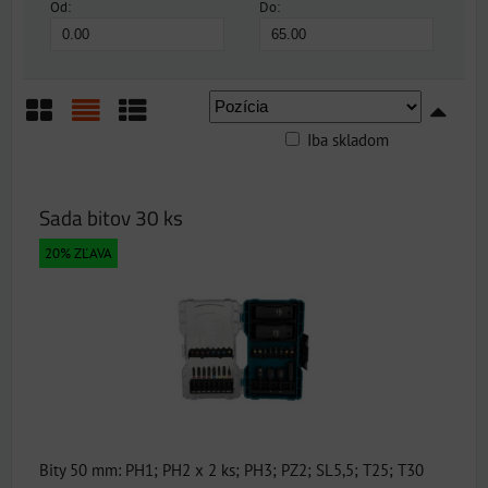
Od:
Do:
Iba skladom
Mriežka
Zoznam
Tabuľka
Sada bitov 30 ks
20% ZĽAVA
Bity 50 mm: PH1; PH2 x 2 ks; PH3; PZ2; SL5,5; T25; T30