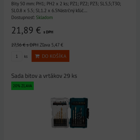
Bity 50 mm: PH1; PH2 x 2 ks; PZ1; PZ2; PZ3; SL5,5;T30;
SL0.8 x 5.5; SL1.2 x 6.5Nástrčný kľúč...
Dostupnosť:
Skladom
21,89 €
s DPH
27,36 €
s DPH
Zľava 5,47 €
DO KOŠÍKA
ks
Sada bitov a vrtákov 29 ks
20% ZĽAVA