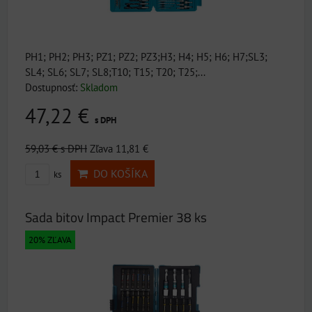
PH1; PH2; PH3; PZ1; PZ2; PZ3;H3; H4; H5; H6; H7;SL3;
SL4; SL6; SL7; SL8;T10; T15; T20; T25;...
Dostupnosť:
Skladom
47,22 €
s DPH
59,03 €
s DPH
Zľava 11,81 €
DO KOŠÍKA
ks
Sada bitov Impact Premier 38 ks
20% ZĽAVA