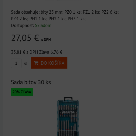
Sada obsahuje: bity 25 mm: PZ0 1 ks; PZ1 2 ks; PZ2 6 ks;
PZ3 2 ks; PH1 1 ks; PH2 1 ks; PH3 1 ks;...
Dostupnosť:
Skladom
27,05 €
s DPH
33,81 €
s DPH
Zľava 6,76 €
DO KOŠÍKA
ks
Sada bitov 30 ks
20% ZĽAVA