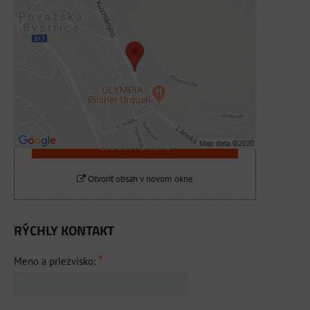
Externý obsah je blokovaný Voľbami
súkromia
Prajete si načítať externý obsah?
Povoliť tentokrát
Povoliť a zapamätať - súhlas s druhom
cookie: Funkčné
Otvoriť obsah v novom okne
RÝCHLY KONTAKT
*
Meno a priezvisko: