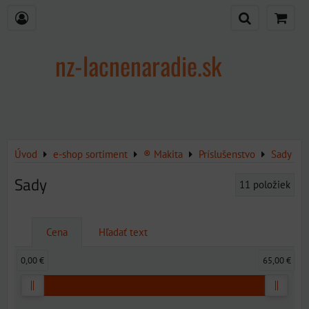
nz-lacnenaradie.sk
Úvod
e-shop sortiment
® Makita
Príslušenstvo
Sady
Sady
11
položiek
Cena
Hľadať text
0,00 €
65,00 €