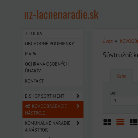
nz-lacnenaradie.sk
TITULKA
Úvod
KOVOOBR
OBCHODNÉ PODMIENKY
Sústružníck
MAPA
OCHRANA OSOBNÝCH
ÚDAJOV
Cena
KONTAKT
Od:
E-SHOP SORTIMENT
KOVOOBRÁBACIE
NÁSTROJE
KOMUNÁLNE NÁRADIE
A NÁSTROJE
Mriežka
Zozn
Ta