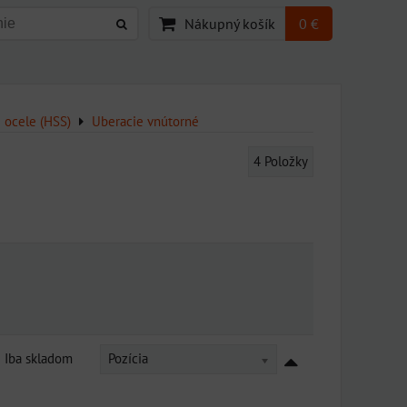
Nákupný košík
0 €
j ocele (HSS)
Uberacie vnútorné
4
Položky
Iba skladom
Pozícia