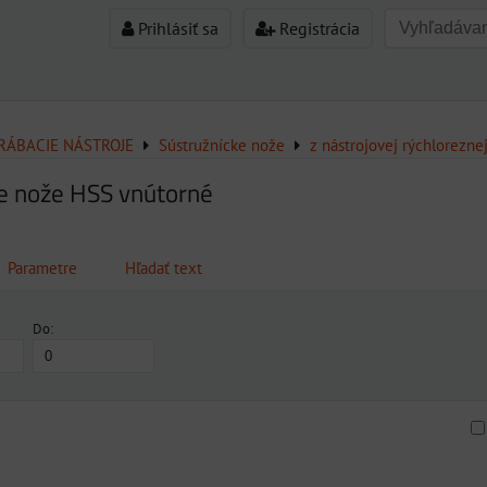
Prihlásiť sa
Registrácia
ÁBACIE NÁSTROJE
Sústružnícke nože
z nástrojovej rýchlorezne
e nože HSS vnútorné
Parametre
Hľadať text
Do:
am
buľka