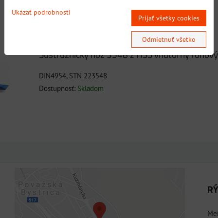
Dostupnosť:
Skladom
Ukázať podrobnosti
Prijať všetky cookies
Odmietnuť všetko
Sústružnícky nôž 3548 z HSS vnútorný rohový 
DIN4954, STN 223548
Dostupnosť:
Skladom
RÝ
Externý obsah je blokovaný Voľbami
súkromia
Men