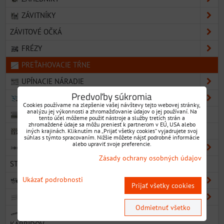
ZÁVITNÍKY
ZÁVITOVÉ OČKÁ
FRÉZY
PREŤAHOVACIE TŔNE
UPÍNACIE NÁRADIE
Predvoľby súkromia
SÚSTRUŽNÍCKE NOŽE
Cookies používame na zlepšenie vašej návštevy tejto webovej stránky,
analýzu jej výkonnosti a zhromažďovanie údajov o jej používaní. Na
VRÚBKOVACIE KOLIESKA A DRŽIAKY
tento účel môžeme použiť nástroje a služby tretích strán a
zhromaždené údaje sa môžu preniesť k partnerom v EÚ, USA alebo
DIAMANTOVÉ OROVNÁVAČE
iných krajinách. Kliknutím na „Prijať všetky cookies“ vyjadrujete svoj
súhlas s týmto spracovaním. Nižšie môžete nájsť podrobné informácie
alebo upraviť svoje preferencie.
PÍLOVÉ KOTÚČE NA KOV HSS
Zásady ochrany osobných údajov
STROJNÉ PÍLOVÉ LISTY
Ukázať podrobnosti
MERADLÁ A PRÍSLUŠENSTVO
Prijať všetky cookies
RADECO - POLOTOVARY HSS SÚSTR. NOŽOV
Odmietnuť všetko
SK - POLOTOVARY TVRDOKOVOVÉ ZO SPEKANÝCH