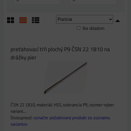
Iba skladom
Mriežka
Zoznam
Tabuľka
preťahovací tŕň plochý P9 ČSN 22 1810 na
drážky pier
ČSN 22 1810, materiál: HSS, tolerancia P9, rozmer-vyber
variant...
Dostupnosť:
označte požadovaný produkt zo zoznamu
variantov