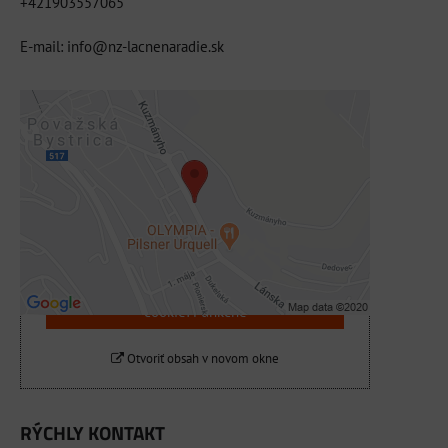
+421903557065
E-mail: info@nz-lacnenaradie.sk
Externý obsah je blokovaný Voľbami
súkromia
Prajete si načítať externý obsah?
Povoliť tentokrát
Povoliť a zapamätať - súhlas s druhom
cookie: Funkčné
Otvoriť obsah v novom okne
RÝCHLY KONTAKT