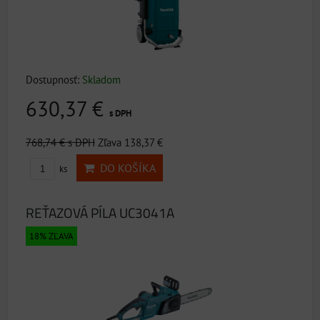
Dostupnosť:
Skladom
630,37 €
s DPH
768,74 €
s DPH
Zľava 138,37 €
DO KOŠÍKA
ks
REŤAZOVÁ PÍLA UC3041A
18% ZĽAVA