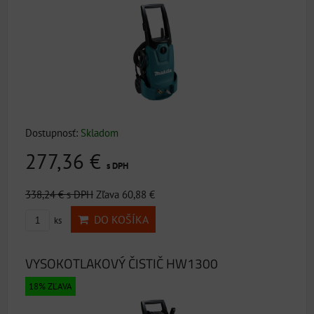
Dostupnosť:
Skladom
277,36 €
s DPH
338,24 €
s DPH
Zľava 60,88 €
DO KOŠÍKA
ks
VYSOKOTLAKOVÝ ČISTIČ HW1300
18% ZĽAVA