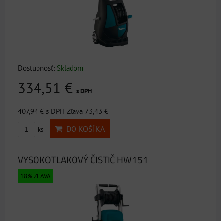
Dostupnosť:
Skladom
334,51 €
s DPH
407,94 €
s DPH
Zľava 73,43 €
DO KOŠÍKA
ks
VYSOKOTLAKOVÝ ČISTIČ HW151
18% ZĽAVA