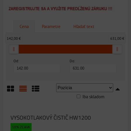
Cena
Parametre
Hľadať text
142,00 €
631,00 €
Od:
Do:
Iba skladom
Mriežka
Zoznam
Tabuľka
VYSOKOTLAKOVÝ ČISTIČ HW1200
18% ZĽAVA