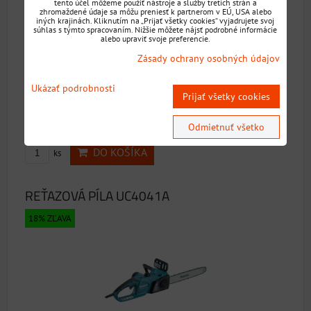
tento účel môžeme použiť nástroje a služby tretích strán a
zhromaždené údaje sa môžu preniesť k partnerom v EÚ, USA alebo
iných krajinách. Kliknutím na „Prijať všetky cookies“ vyjadrujete svoj
súhlas s týmto spracovaním. Nižšie môžete nájsť podrobné informácie
alebo upraviť svoje preferencie.
Kód: UC3541A
Zásady ochrany osobných údajov
Dostupnosť:
Skladom
151,28 €
Ukázať podrobnosti
Prijať všetky cookies
s DPH
184,49 €
s DPH
Zľava 33,21 €
Odmietnuť všetko
DO KOŠÍKA
ks
REŤAZOVÁ PÍLA UC4041A
18% ZĽAVA