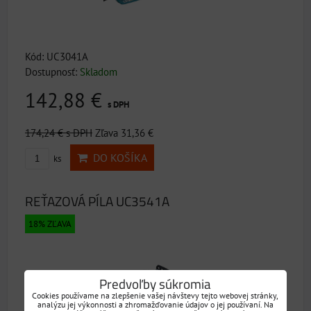
Kód: UC3041A
Dostupnosť:
Skladom
142,88 €
s DPH
174,24 €
s DPH
Zľava 31,36 €
DO KOŠÍKA
ks
REŤAZOVÁ PÍLA UC3541A
18% ZĽAVA
Predvoľby súkromia
Cookies používame na zlepšenie vašej návštevy tejto webovej stránky,
analýzu jej výkonnosti a zhromažďovanie údajov o jej používaní. Na