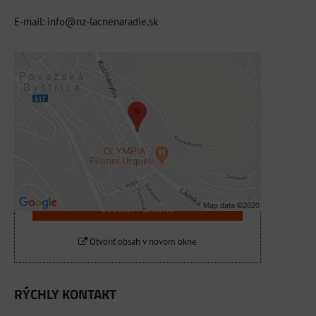
E-mail: info@nz-lacnenaradie.sk
Externý obsah je blokovaný Voľbami
súkromia
Prajete si načítať externý obsah?
Povoliť tentokrát
Povoliť a zapamätať - súhlas s druhom
cookie: Funkčné
Otvoriť obsah v novom okne
RÝCHLY KONTAKT