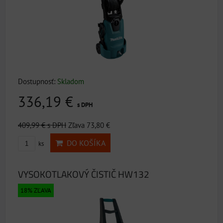
Dostupnosť:
Skladom
336,19 €
s DPH
409,99 €
s DPH
Zľava 73,80 €
DO KOŠÍKA
ks
VYSOKOTLAKOVÝ ČISTIČ HW132
18% ZĽAVA