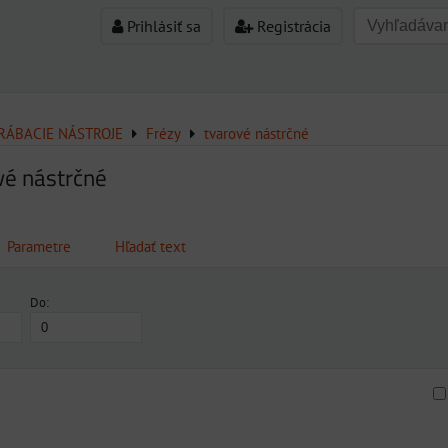
Prihlásiť sa
Registrácia
ÁBACIE NÁSTROJE
Frézy
tvarové nástrčné
vé nástrčné
Parametre
Hľadať text
Do:
am
buľka