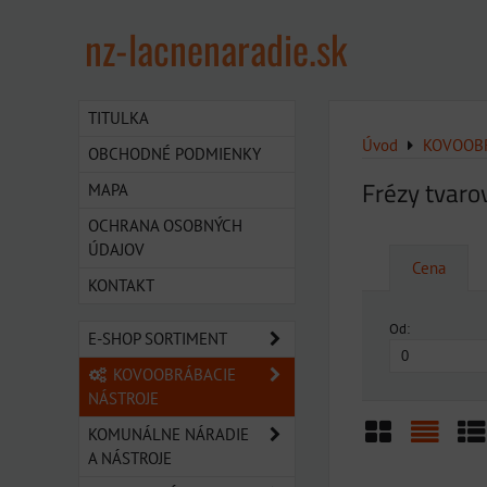
nz-lacnenaradie.sk
TITULKA
Úvod
KOVOOBR
OBCHODNÉ PODMIENKY
Frézy tvaro
MAPA
OCHRANA OSOBNÝCH
ÚDAJOV
Cena
KONTAKT
Od:
E-SHOP SORTIMENT
KOVOOBRÁBACIE
NÁSTROJE
KOMUNÁLNE NÁRADIE
A NÁSTROJE
Mriežka
Zozn
Ta