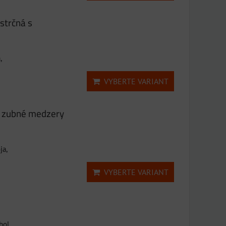
strčná s
,
VYBERTE VARIANT
a zubné medzery
ja,
VYBERTE VARIANT
hol,