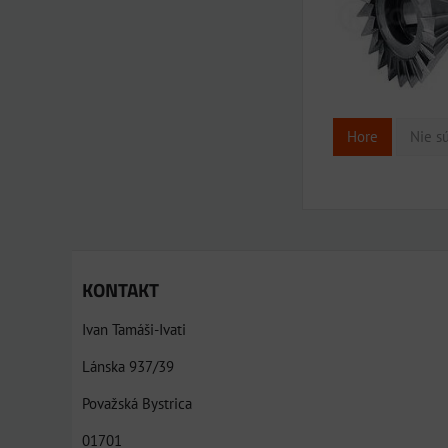
Hore
Nie sú
KONTAKT
Ivan Tamáši-Ivati
Lánska 937/39
Považská Bystrica
01701