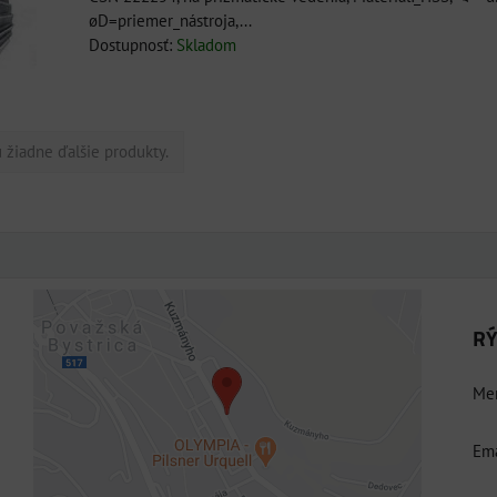
øD=priemer_nástroja,...
Dostupnosť:
Skladom
 žiadne ďalšie produkty.
RÝ
Externý obsah je blokovaný Voľbami
súkromia
Men
Prajete si načítať externý obsah?
Ema
Povoliť tentokrát