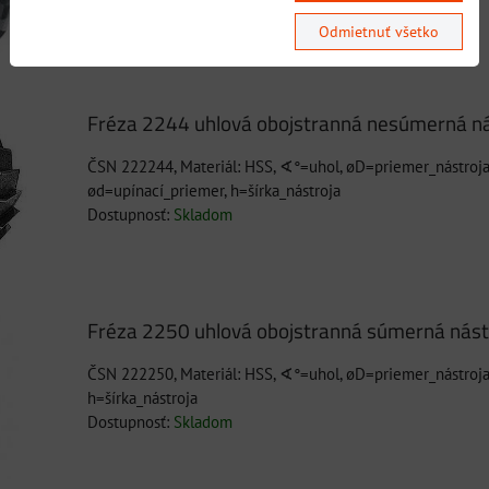
Dostupnosť:
Skladom
Odmietnuť všetko
Fréza 2244 uhlová obojstranná nesúmerná n
ČSN 222244, Materiál: HSS, ∢°=uhol, øD=priemer_nástroja
ød=upínací_priemer, h=šírka_nástroja
Dostupnosť:
Skladom
Fréza 2250 uhlová obojstranná súmerná nást
ČSN 222250, Materiál: HSS, ∢°=uhol, øD=priemer_nástroja
h=šírka_nástroja
Dostupnosť:
Skladom