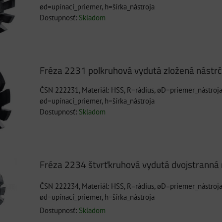
ød=upínací_priemer, h=šírka_nástroja
Dostupnosť:
Skladom
Fréza 2231 polkruhová vydutá zložená nástr
ČSN 222231, Materiál: HSS, R=rádius, øD=priemer_nástroja
ød=upínací_priemer, h=šírka_nástroja
Dostupnosť:
Skladom
Fréza 2234 štvrťkruhová vydutá dvojstranná
ČSN 222234, Materiál: HSS, R=rádius, øD=priemer_nástroja
ød=upínací_priemer, h=šírka_nástroja
Dostupnosť:
Skladom