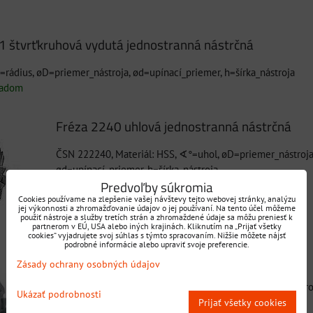
1 štvrťkruhová vydutá jednostranná nástrčná
R=rádius, øD=priemer_nástroja, ød=upínací_priemer, h=šírka_nástroja
ladom
Fréza 2240 uhlová jednostranná nástrčná
ČSN 222240, Materiál: HSS, ∢°=uhol, øD=priemer_nástroja
ød=upínací_priemer, h=šírka_nástroja
Predvoľby súkromia
Dostupnosť:
Skladom
Cookies používame na zlepšenie vašej návštevy tejto webovej stránky, analýzu
jej výkonnosti a zhromažďovanie údajov o jej používaní. Na tento účel môžeme
použiť nástroje a služby tretích strán a zhromaždené údaje sa môžu preniesť k
partnerom v EÚ, USA alebo iných krajinách. Kliknutím na „Prijať všetky
cookies“ vyjadrujete svoj súhlas s týmto spracovaním. Nižšie môžete nájsť
podrobné informácie alebo upraviť svoje preferencie.
Fréza 2242.1 uhlová jednostranná nástrčná
Zásady ochrany osobných údajov
ČSN 222242.1, Materiál: HSS, ∢°=uhol, øD=priemer_nástro
Ukázať podrobnosti
ød=upínací_priemer, h=šírka_nástroja,...
Prijať všetky cookies