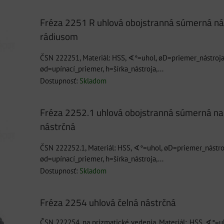
Fréza 2251 R uhlová obojstranná súmerná ná
rádiusom
ČSN 222251, Materiál: HSS, ∢°=uhol, øD=priemer_nástroja
ød=upínací_priemer, h=šírka_nástroja,...
Dostupnosť:
Skladom
Fréza 2252.1 uhlová obojstranná súmerná n
nástrčná
ČSN 222252.1, Materiál: HSS, ∢°=uhol, øD=priemer_nástro
ød=upínací_priemer, h=šírka_nástroja,...
Dostupnosť:
Skladom
Fréza 2254 uhlová čelná nástrčná
ČSN 222254, na prizmatické vedenia, Materiál:_HSS, ∢°=u