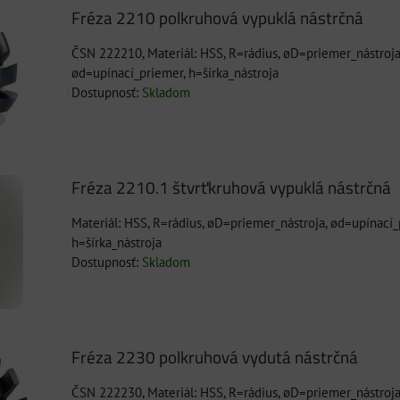
Fréza 2210 polkruhová vypuklá nástrčná
ČSN 222210, Materiál: HSS, R=rádius, øD=priemer_nástroja
ød=upínací_priemer, h=šírka_nástroja
Dostupnosť:
Skladom
Fréza 2210.1 štvrťkruhová vypuklá nástrčná
Materiál: HSS, R=rádius, øD=priemer_nástroja, ød=upínací_
h=šírka_nástroja
Dostupnosť:
Skladom
Fréza 2230 polkruhová vydutá nástrčná
ČSN 222230, Materiál: HSS, R=rádius, øD=priemer_nástroja