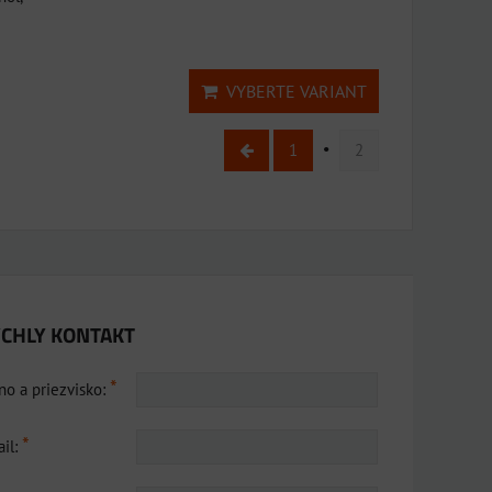
VYBERTE VARIANT
1
2
CHLY KONTAKT
*
o a priezvisko:
*
il: