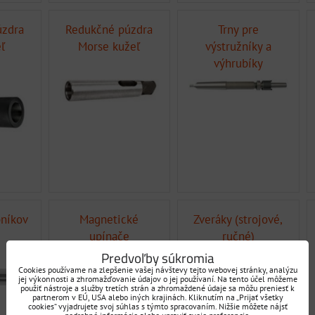
úzdra
Redukčné púzdra
Trny pre
ľ
Morse kužeľ
výstružníky a
výhrubíky
bníkov
Magnetické
Zveráky (strojové,
upínače
ručné)
Predvoľby súkromia
Cookies používame na zlepšenie vašej návštevy tejto webovej stránky, analýzu
jej výkonnosti a zhromažďovanie údajov o jej používaní. Na tento účel môžeme
použiť nástroje a služby tretích strán a zhromaždené údaje sa môžu preniesť k
partnerom v EÚ, USA alebo iných krajinách. Kliknutím na „Prijať všetky
cookies“ vyjadrujete svoj súhlas s týmto spracovaním. Nižšie môžete nájsť