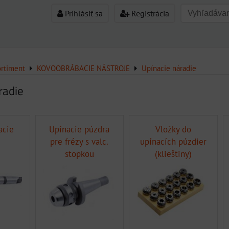
Prihlásiť sa
Registrácia
ortiment
KOVOOBRÁBACIE NÁSTROJE
Upínacie náradie
radie
acie
Upínacie púzdra
Vložky do
pre frézy s valc.
upínacích púzdier
stopkou
(klieštiny)