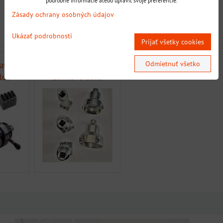
podrobné informácie alebo upraviť svoje preferencie.
Zásady ochrany osobných údajov
Ukázať podrobnosti
Prijať všetky cookies
Odmietnuť všetko
avy,
Predĺženia na
alce
závitové očká