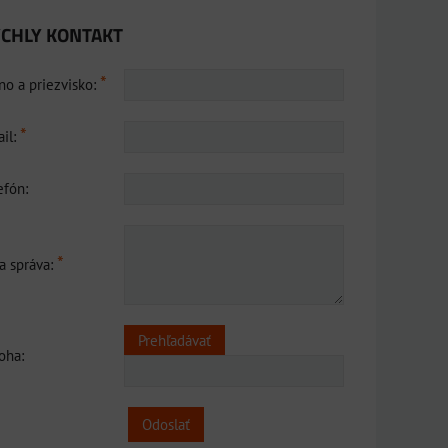
CHLY KONTAKT
*
o a priezvisko:
*
il:
efón:
*
a správa:
loha:
Odoslať