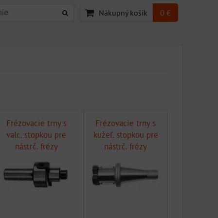
Nákupný košík
0 €
Frézovacie trny s
Frézovacie trny s
valc. stopkou pre
kužeľ. stopkou pre
nástrč. frézy
nástrč. frézy