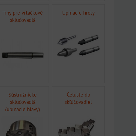
Trny pre vŕtačkové
Upínacie hroty
skľučovadlá
Sústružnícke
Čeluste do
skľučovadlá
skľúčovadiel
(upínacie hlavy)