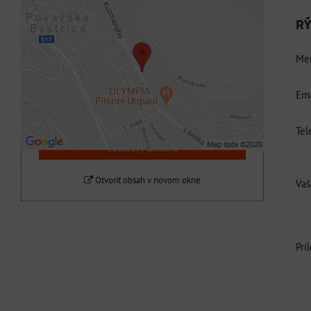
RÝ
Externý obsah je blokovaný Voľbami
súkromia
Men
Prajete si načítať externý obsah?
Ema
Povoliť tentokrát
Tel
Povoliť a zapamätať - súhlas s druhom
cookie: Funkčné
Otvoriť obsah v novom okne
Vaš
Prí