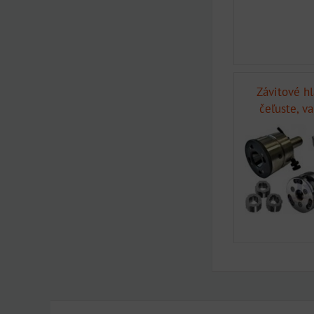
Závitové hl
čeľuste, v