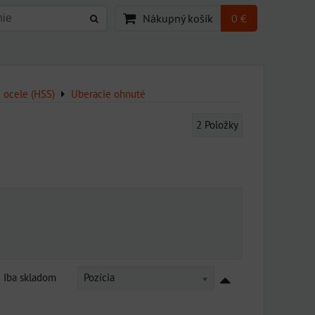
Nákupný košík
0 €
j ocele (HSS)
Uberacie ohnuté
2
Položky
Iba skladom
Pozícia