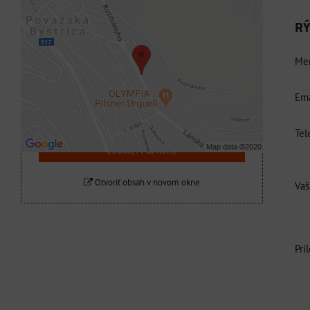
RÝ
Externý obsah je blokovaný Voľbami
súkromia
Men
Prajete si načítať externý obsah?
Ema
Povoliť tentokrát
Tel
Povoliť a zapamätať - súhlas s druhom
cookie: Funkčné
Otvoriť obsah v novom okne
Vaš
Prí