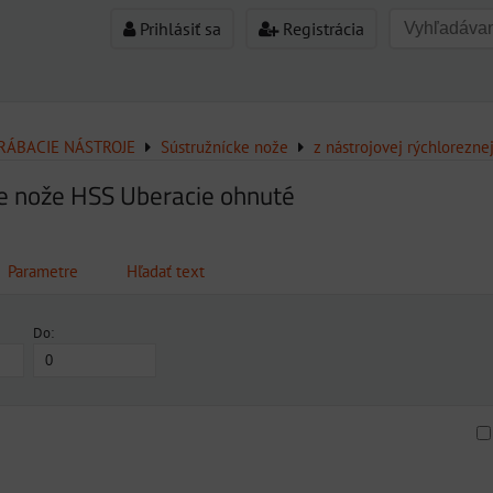
Prihlásiť sa
Registrácia
ÁBACIE NÁSTROJE
Sústružnícke nože
z nástrojovej rýchlorezne
e nože HSS Uberacie ohnuté
Parametre
Hľadať text
Do:
am
buľka