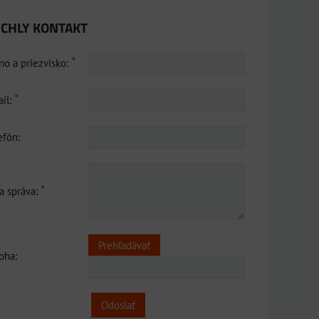
CHLY KONTAKT
*
o a priezvisko:
*
il:
efón:
*
a správa:
loha:
Odoslať