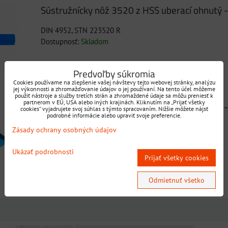
Sústružnícky nôž 3520 z HSS uberací ohnutý -
DIN 4952, STN 223520 R
Dostupnosť:
Skladom
Predvoľby súkromia
Cookies používame na zlepšenie vašej návštevy tejto webovej stránky, analýzu
jej výkonnosti a zhromažďovanie údajov o jej používaní. Na tento účel môžeme
použiť nástroje a služby tretích strán a zhromaždené údaje sa môžu preniesť k
partnerom v EÚ, USA alebo iných krajinách. Kliknutím na „Prijať všetky
Sústružnícky nôž 3521 z HSS uberací ohnutý -
cookies“ vyjadrujete svoj súhlas s týmto spracovaním. Nižšie môžete nájsť
podrobné informácie alebo upraviť svoje preferencie.
DIN 4952, STN 223521 R
Zásady ochrany osobných údajov
Dostupnosť:
Skladom
Ukázať podrobnosti
Prijať všetky cookies
Odmietnuť všetko