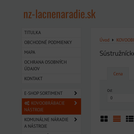
nz-lacnenaradie.sk
TITULKA
Úvod
KOVOOBR
OBCHODNÉ PODMIENKY
Sústružníck
MAPA
OCHRANA OSOBNÝCH
ÚDAJOV
Cena
KONTAKT
Od:
E-SHOP SORTIMENT
KOVOOBRÁBACIE
NÁSTROJE
KOMUNÁLNE NÁRADIE
A NÁSTROJE
Mriežka
Zozn
Ta