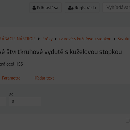
Prihlásiť sa
Registrácia
ÁBACIE NÁSTROJE
Frézy
tvarové s kužeľovou stopkou
štvrťk
vé štvrťkruhové vyduté s kuželovou stopkou
ezná ocel HSS
Parametre
Hľadať text
Do: