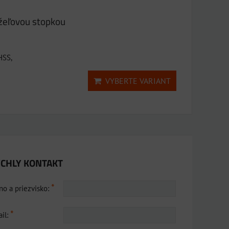
žeľovou stopkou
HSS,
VYBERTE VARIANT
CHLY KONTAKT
*
o a priezvisko:
*
il: