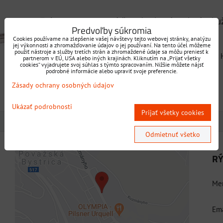
am
buľka
Fréza 2227 tvarová štvrťkruhová vydutá s ku
Predvoľby súkromia
Morse so závitom (HSS)
Cookies používame na zlepšenie vašej návštevy tejto webovej stránky, analýzu
jej výkonnosti a zhromažďovanie údajov o jej používaní. Na tento účel môžeme
použiť nástroje a služby tretích strán a zhromaždené údaje sa môžu preniesť k
STN 222227, kužeľová stopka Morse so závitom, materiál: 
partnerom v EÚ, USA alebo iných krajinách. Kliknutím na „Prijať všetky
cookies“ vyjadrujete svoj súhlas s týmto spracovaním. Nižšie môžete nájsť
*/Mk=Morse_kužeľ
podrobné informácie alebo upraviť svoje preferencie.
Dostupnosť:
Skladom
Zásady ochrany osobných údajov
Ukázať podrobnosti
Prijať všetky cookies
Odmietnuť všetko
RÝ
Externý obsah je blokovaný Voľbami
súkromia
Men
Prajete si načítať externý obsah?
Ema
Povoliť tentokrát