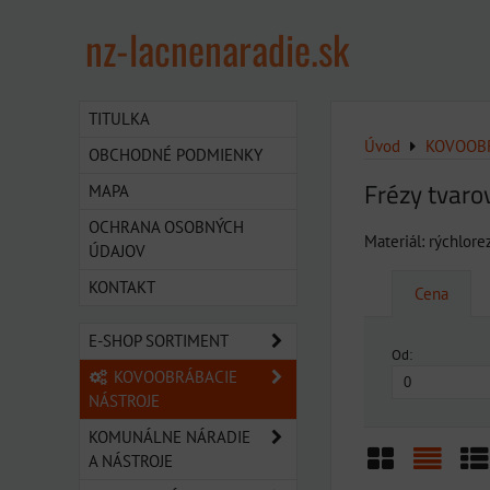
nz-lacnenaradie.sk
TITULKA
Úvod
KOVOOBR
OBCHODNÉ PODMIENKY
Frézy tvaro
MAPA
OCHRANA OSOBNÝCH
Materiál: rýchlor
ÚDAJOV
KONTAKT
Cena
E-SHOP SORTIMENT
Od:
KOVOOBRÁBACIE
NÁSTROJE
KOMUNÁLNE NÁRADIE
A NÁSTROJE