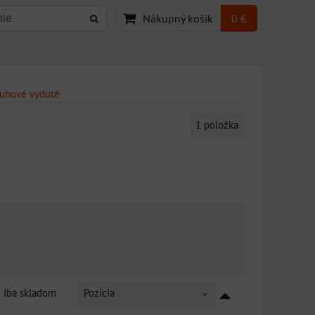
Nákupný košík
0 €
ruhové vyduté
1
položka
Iba skladom
Pozícia