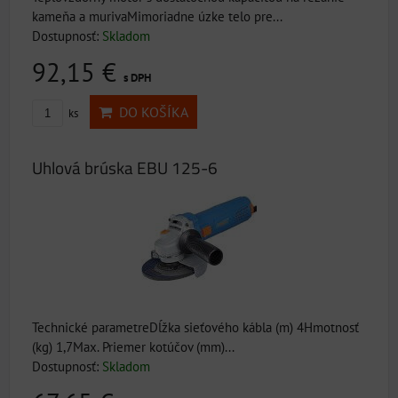
kameňa a murivaMimoriadne úzke telo pre...
Dostupnosť:
Skladom
92,15 €
s DPH
DO KOŠÍKA
ks
Uhlová brúska EBU 125-6
Technické parametreDĺžka sieťového kábla (m) 4Hmotnosť
(kg) 1,7Max. Priemer kotúčov (mm)...
Dostupnosť:
Skladom