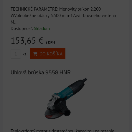
TECHNICKÉ PARAMETRE: Menovitý príkon 2.200
WVolnobežné otácky 6.500 min-1Závit brúsneho vretena
M...
Dostupnosť:
Skladom
153,65 €
s DPH
DO KOŠÍKA
ks
Uhlová brúska 9558 HNR
Teplovzdorný motor s dostatočnou kapacitou na rezanie