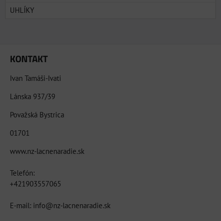
UHLÍKY
KONTAKT
Ivan Tamáši-Ivati
Lánska 937/39
Považská Bystrica
01701
www.nz-lacnenaradie.sk
Telefón:
+421903557065
E-mail: info@nz-lacnenaradie.sk