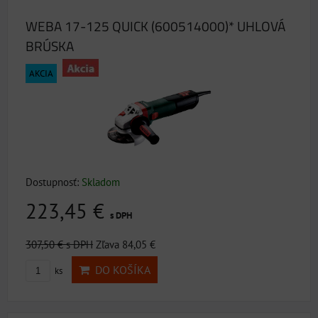
WEBA 17-125 QUICK (600514000)* UHLOVÁ
BRÚSKA
AKCIA
Dostupnosť:
Skladom
223,45 €
s DPH
307,50 €
s DPH
Zľava 84,05 €
DO KOŠÍKA
ks