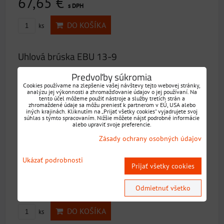
67,65 €
s DPH
DO KOŠÍKA
ks
Uhlová brúska EBU 13-9
Predvoľby súkromia
Cookies používame na zlepšenie vašej návštevy tejto webovej stránky,
analýzu jej výkonnosti a zhromažďovanie údajov o jej používaní. Na
tento účel môžeme použiť nástroje a služby tretích strán a
zhromaždené údaje sa môžu preniesť k partnerom v EÚ, USA alebo
iných krajinách. Kliknutím na „Prijať všetky cookies“ vyjadrujete svoj
súhlas s týmto spracovaním. Nižšie môžete nájsť podrobné informácie
alebo upraviť svoje preferencie.
Zásady ochrany osobných údajov
Technické parametre :Napájacie napätie 230-240
VMenovitý príkon 900 WMax. ø kotúčov 125 mmOtáčky...
Ukázať podrobnosti
Prijať všetky cookies
Dostupnosť:
Skladom
130,17 €
Odmietnuť všetko
s DPH
DO KOŠÍKA
ks