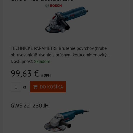
TECHNICKÉ PARAMETRE Brúsenie povrchov (hrubé
obrusovanie)Brúsenie s brúsnym kotúcomMenovitý...
Dostupnosť:
Skladom
99,63 €
s DPH
DO KOŠÍKA
ks
GWS 22-230 JH