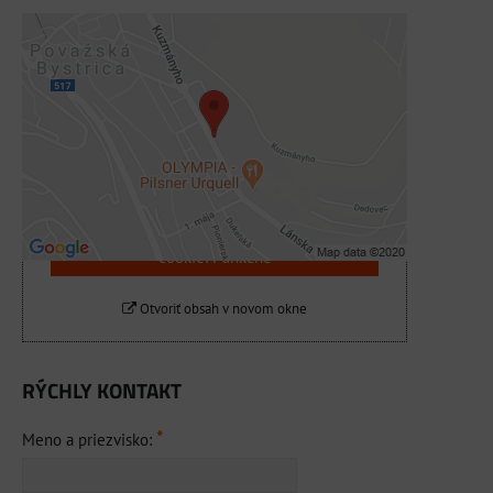
Externý obsah je blokovaný Voľbami
súkromia
Prajete si načítať externý obsah?
Povoliť tentokrát
Povoliť a zapamätať - súhlas s druhom
cookie: Funkčné
Otvoriť obsah v novom okne
RÝCHLY KONTAKT
*
Meno a priezvisko: