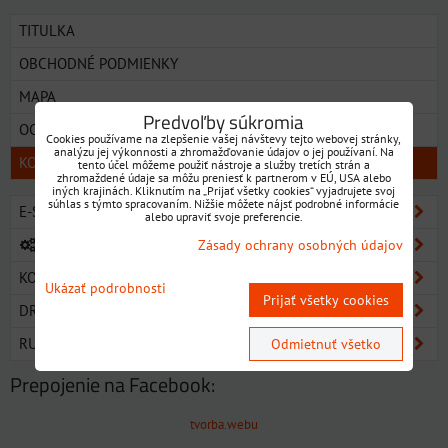
TITULKA
OBCHODNÉ PODMIENKY
MAPA
Predvoľby súkromia
OCHRANA OSOBNÝCH ÚDAJOV
Cookies používame na zlepšenie vašej návštevy tejto webovej stránky,
analýzu jej výkonnosti a zhromažďovanie údajov o jej používaní. Na
KONTAKT
tento účel môžeme použiť nástroje a služby tretích strán a
zhromaždené údaje sa môžu preniesť k partnerom v EÚ, USA alebo
iných krajinách. Kliknutím na „Prijať všetky cookies“ vyjadrujete svoj
súhlas s týmto spracovaním. Nižšie môžete nájsť podrobné informácie
E-SHOP SORTIMENT
alebo upraviť svoje preferencie.
KOVOOBRÁBACIE NÁSTROJE
Zásady ochrany osobných údajov
KOMUNÁLNE NÁRADIE A NÁSTROJE
Ukázať podrobnosti
Prijať všetky cookies
DREVOOBRÁBACIE NÁSTROJE
RUČNÉ ELEKTRICKÉ NÁRADIE
Odmietnuť všetko
Prepojenie na Facebook:
tvorba.webu