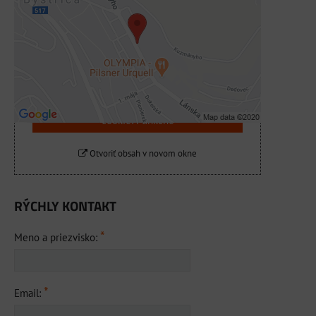
Externý obsah je blokovaný Voľbami
súkromia
Prajete si načítať externý obsah?
Povoliť tentokrát
Povoliť a zapamätať - súhlas s druhom
cookie: Funkčné
Otvoriť obsah v novom okne
RÝCHLY KONTAKT
*
Meno a priezvisko:
*
Email: