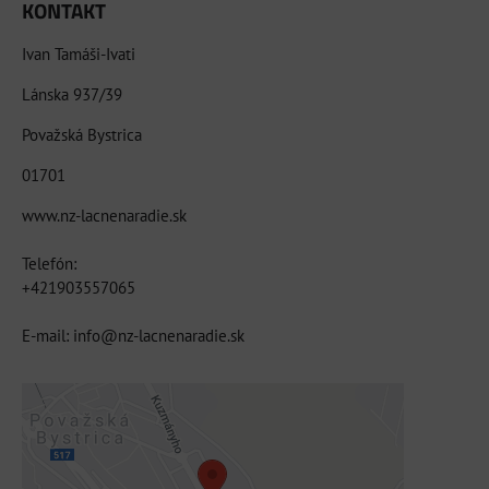
KONTAKT
Ivan Tamáši-Ivati
Lánska 937/39
Považská Bystrica
01701
www.nz-lacnenaradie.sk
Telefón:
+421903557065
E-mail: info@nz-lacnenaradie.sk
Externý obsah je blokovaný Voľbami
súkromia