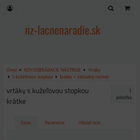
nz-lacnenaradie.sk
Úvod
KOVOOBRÁBACIE NÁSTROJE
Vrtáky
s kužeľovou stopkou
krátke = základný rozmer
vrtáky s kužeľovou stopkou
1
položka
krátke
Cena
Parametre
Hľadať text