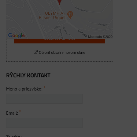
Prajete si načítať externý obsah?
Povoliť tentokrát
Povoliť a zapamätať - súhlas s druhom
cookie: Funkčné
Otvoriť obsah v novom okne
RÝCHLY KONTAKT
*
Meno a priezvisko:
*
Email: