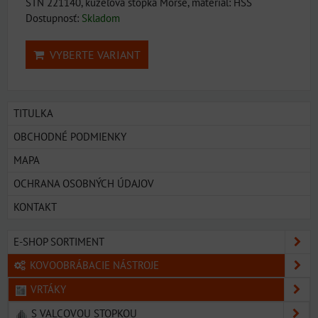
STN 221140, kužeľová stopka Morse, materiál: HSS
Dostupnosť:
Skladom
VYBERTE VARIANT
TITULKA
OBCHODNÉ PODMIENKY
MAPA
OCHRANA OSOBNÝCH ÚDAJOV
KONTAKT
E-SHOP SORTIMENT
KOVOOBRÁBACIE NÁSTROJE
VRTÁKY
S VALCOVOU STOPKOU