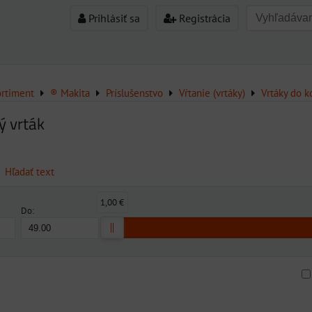
Prihlásiť sa
Registrácia
ortiment
® Makita
Príslušenstvo
Vŕtanie (vrtáky)
Vrtáky do k
ý vrták
Hľadať text
1,00 €
Do:
am
buľka