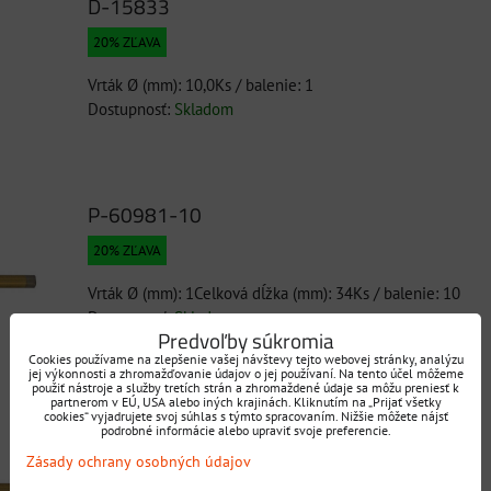
D-15833
20% ZĽAVA
Vrták Ø (mm): 10,0Ks / balenie: 1
Dostupnosť:
Skladom
P-60981-10
20% ZĽAVA
Vrták Ø (mm): 1Celková dĺžka (mm): 34Ks / balenie: 10
Dostupnosť:
Skladom
Predvoľby súkromia
Cookies používame na zlepšenie vašej návštevy tejto webovej stránky, analýzu
jej výkonnosti a zhromažďovanie údajov o jej používaní. Na tento účel môžeme
použiť nástroje a služby tretích strán a zhromaždené údaje sa môžu preniesť k
partnerom v EÚ, USA alebo iných krajinách. Kliknutím na „Prijať všetky
P-61008-10
cookies“ vyjadrujete svoj súhlas s týmto spracovaním. Nižšie môžete nájsť
podrobné informácie alebo upraviť svoje preferencie.
20% ZĽAVA
Zásady ochrany osobných údajov