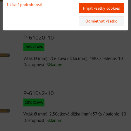
Vrták Ø (mm): 1,5Celková dĺžka (mm): 40Ks / balenie: 10
Ukázať podrobnosti
Prijať všetky cookies
Dostupnosť:
Skladom
Odmietnuť všetko
P-61020-10
20% ZĽAVA
Vrták Ø (mm): 2Celková dĺžka (mm): 49Ks / balenie: 10
Dostupnosť:
Skladom
P-61042-10
20% ZĽAVA
Vrták Ø (mm): 2,5Celková dĺžka (mm): 57Ks / balenie: 10
Dostupnosť:
Skladom