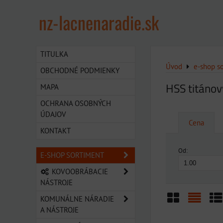
nz-lacnenaradie.sk
TITULKA
Úvod
e-shop s
OBCHODNÉ PODMIENKY
HSS titánov
MAPA
OCHRANA OSOBNÝCH
ÚDAJOV
Cena
KONTAKT
Od:
E-SHOP SORTIMENT
KOVOOBRÁBACIE
NÁSTROJE
KOMUNÁLNE NÁRADIE
A NÁSTROJE
Mriežka
Zozn
Ta