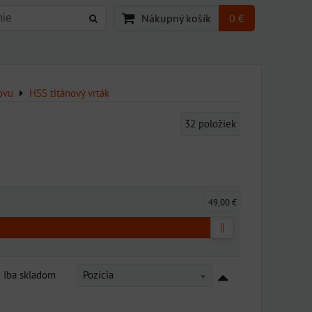
Nákupný košík
0 €
ovu
HSS titánový vrták
32
položiek
49,00 €
Iba skladom
Pozícia