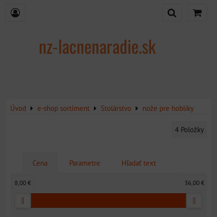
nz-lacnenaradie.sk
Úvod
e-shop sortiment
Stolárstvo
nože pre hoblíky
4
Položky
Cena
Parametre
Hľadať text
8,00 €
36,00 €