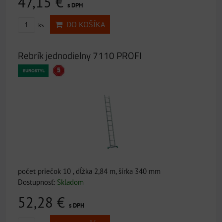
47,15 €
s DPH
DO KOŠÍKA
ks
Rebrík jednodielny 7110 PROFI
počet priečok 10 , dĺžka 2,84 m, šírka 340 mm
Dostupnosť:
Skladom
52,28 €
s DPH