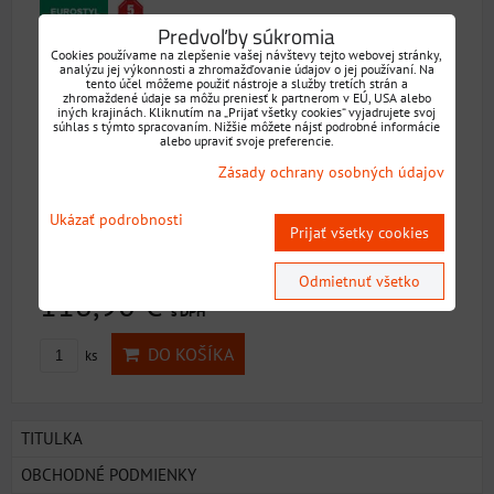
Predvoľby súkromia
Cookies používame na zlepšenie vašej návštevy tejto webovej stránky,
analýzu jej výkonnosti a zhromažďovanie údajov o jej používaní. Na
tento účel môžeme použiť nástroje a služby tretích strán a
zhromaždené údaje sa môžu preniesť k partnerom v EÚ, USA alebo
iných krajinách. Kliknutím na „Prijať všetky cookies“ vyjadrujete svoj
súhlas s týmto spracovaním. Nižšie môžete nájsť podrobné informácie
alebo upraviť svoje preferencie.
Zásady ochrany osobných údajov
Ukázať podrobnosti
Prijať všetky cookies
počet priečok 18, dĺžka 5,12 m, šírka 397 mm
Dostupnosť:
Skladom
Odmietnuť všetko
118,90 €
s DPH
DO KOŠÍKA
ks
TITULKA
OBCHODNÉ PODMIENKY