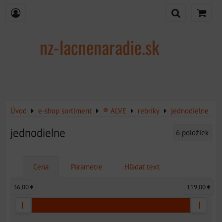
nz-lacnenaradie.sk
Úvod
e-shop sortiment
® ALVE
rebríky
jednodielne
jednodielne
6
položiek
Cena
Parametre
Hľadať text
36,00 €
119,00 €