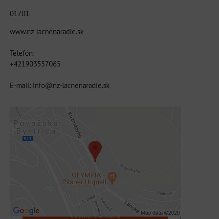
01701
www.nz-lacnenaradie.sk
Telefón:
+421903557065
E-mail: info@nz-lacnenaradie.sk
Externý obsah je blokovaný Voľbami
súkromia
Prajete si načítať externý obsah?
Povoliť tentokrát
Povoliť a zapamätať - súhlas s druhom
cookie: Funkčné