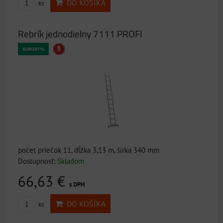
DO KOŠÍKA
ks
Rebrík jednodielny 7111 PROFI
počet priečok 11, dĺžka 3,13 m, šírka 340 mm
Dostupnosť:
Skladom
66,63 €
s DPH
DO KOŠÍKA
ks