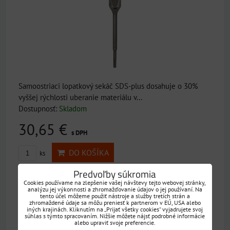
Samoostriaci lopatkový sekáč SDS-plus dosahuje o 30%
vyššej rýchlosti uberanie materiálu v...
Dostupnosť:
Skladom
30,65 €
s DPH
DO KOŠÍKA
ks
Predvoľby súkromia
Sekáč SDS+ pl.2 609 390 394 (052)
Cookies používame na zlepšenie vašej návštevy tejto webovej stránky,
analýzu jej výkonnosti a zhromažďovanie údajov o jej používaní. Na
tento účel môžeme použiť nástroje a služby tretích strán a
zhromaždené údaje sa môžu preniesť k partnerom v EÚ, USA alebo
iných krajinách. Kliknutím na „Prijať všetky cookies“ vyjadrujete svoj
súhlas s týmto spracovaním. Nižšie môžete nájsť podrobné informácie
alebo upraviť svoje preferencie.