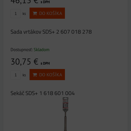
46,13 €
s DPH
DO KOŠÍKA
ks
Sada vrtákov SDS+ 2 607 018 278
Dostupnosť:
Skladom
30,75 €
s DPH
DO KOŠÍKA
ks
Sekáč SDS+ 1 618 601 004