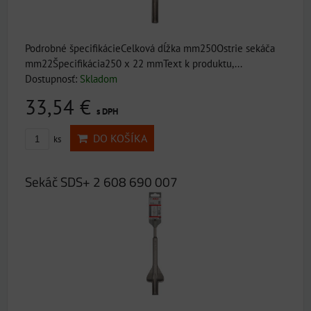
Podrobné špecifikácieCelková dĺžka mm250Ostrie sekáča
mm22Špecifikácia250 x 22 mmText k produktu,...
Dostupnosť:
Skladom
33,54 €
s DPH
DO KOŠÍKA
ks
Sekáč SDS+ 2 608 690 007