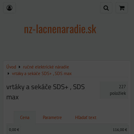
nz-lacnenaradie.sk
Úvod
ručné elektrické náradie
vrtáky a sekáče SDS+ , SDS max
vrtáky a sekáče SDS+ , SDS
227
položiek
max
Cena
Parametre
Hľadať text
0,00 €
116,00 €