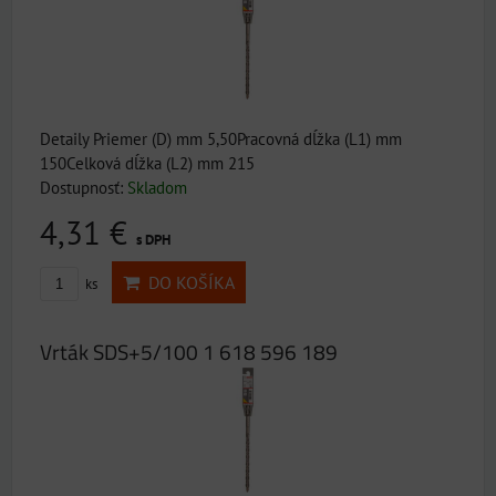
Detaily Priemer (D) mm 5,50Pracovná dĺžka (L1) mm
150Celková dĺžka (L2) mm 215
Dostupnosť:
Skladom
4,31 €
s DPH
DO KOŠÍKA
ks
Vrták SDS+5/100 1 618 596 189