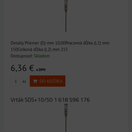
Detaily Priemer (D) mm 10,00Pracovná dĺžka (L1) mm
150Celková dĺžka (L2) mm 215
Dostupnosť:
Skladom
6,36 €
s DPH
DO KOŠÍKA
ks
Vrták SDS+10/50 1 618 596 176