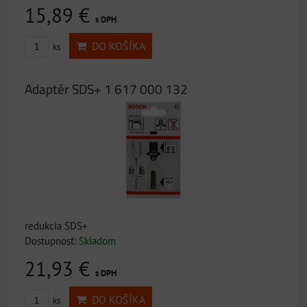
15,89 €
s DPH
DO KOŠÍKA
ks
Adaptér SDS+ 1 617 000 132
redukcia SDS+
Dostupnosť:
Skladom
21,93 €
s DPH
DO KOŠÍKA
ks