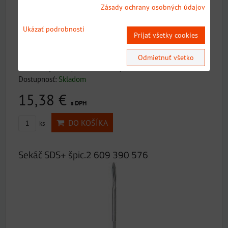
Zásady ochrany osobných údajov
Ukázať podrobnosti
Prijať všetky cookies
Séria výrobkov Príslušenstvo PROŠpecifikácia 250 x 20
Odmietnuť všetko
mmPlochý sekáč, dlhá životnosť, o 30 %...
Dostupnosť:
Skladom
15,38 €
s DPH
DO KOŠÍKA
ks
Sekáč SDS+ špic.2 609 390 576