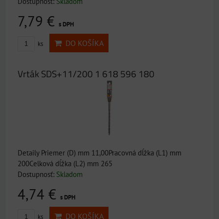
Dostupnosť:
Skladom
7,79 €
s DPH
DO KOŠÍKA
ks
Vrták SDS+11/200 1 618 596 180
Detaily Priemer (D) mm 11,00Pracovná dĺžka (L1) mm
200Celková dĺžka (L2) mm 265
Dostupnosť:
Skladom
4,74 €
s DPH
DO KOŠÍKA
ks