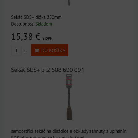
Sekáč SDS+ dľžka 250mm
Dostupnosť:
Skladom
15,38 €
s DPH
DO KOŠÍKA
ks
Sekáč SDS+ pl.2 608 690 091
samoostřící sekáč na dlaždice a obklady zahnutý, s upínánín
SDS-plus pro renovaci a sanaciurčený...