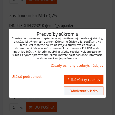
závitové očko M9x0,75
DIN 223, STN 223210 (jemné_stúpanie)
Dostupnosť:
Skladom
Predvoľby súkromia
Cookies používame na zlepšenie vašej návštevy tejto webovej stránky,
9,84 €
analýzu jej výkonnosti a zhromažďovanie údajov o jej používaní. Na
s DPH
tento účel môžeme použiť nástroje a služby tretích strán a
zhromaždené údaje sa môžu preniesť k partnerom v EÚ, USA alebo
iných krajinách. Kliknutím na „Prijať všetky cookies“ vyjadrujete svoj
DO KOŠÍKA
ks
súhlas s týmto spracovaním. Nižšie môžete nájsť podrobné informácie
alebo upraviť svoje preferencie.
Zásady ochrany osobných údajov
závitové očko M9x1
Ukázať podrobnosti
DIN 223, STN 223210 (jemné_stúpanie)
Prijať všetky cookies
Dostupnosť:
Skladom
Odmietnuť všetko
9,84 €
s DPH
DO KOŠÍKA
ks