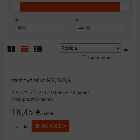
Od:
Do:
Iba skladom
Mriežka
Zoznam
Tabuľka
závitové očko M2,3x0,4
DIN 223, STN 223210 (jemné_stúpanie)
Dostupnosť:
Skladom
18,45 €
s DPH
DO KOŠÍKA
ks