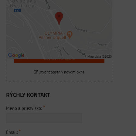
Externý obsah je blokovaný Voľbami
súkromia
Prajete si načítať externý obsah?
Povoliť tentokrát
Povoliť a zapamätať - súhlas s druhom
cookie: Funkčné
Otvoriť obsah v novom okne
RÝCHLY KONTAKT
*
Meno a priezvisko:
*
Email: