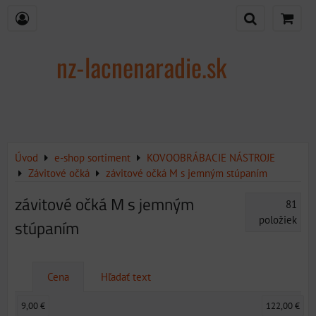
nz-lacnenaradie.sk
Úvod
e-shop sortiment
KOVOOBRÁBACIE NÁSTROJE
Závitové očká
závitové očká M s jemným stúpaním
závitové očká M s jemným
81
položiek
stúpaním
Cena
Hľadať text
9,00 €
122,00 €