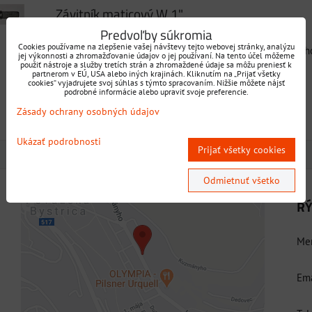
Závitník maticový W 1"
Predvoľby súkromia
Cookies používame na zlepšenie vašej návštevy tejto webovej stránky, analýzu
materiál HSS, predĺžená závitorezná časť s jemným nábe
jej výkonnosti a zhromažďovanie údajov o jej používaní. Na tento účel môžeme
použiť nástroje a služby tretích strán a zhromaždené údaje sa môžu preniesť k
Dostupnosť:
DOPYT prostredníctvom rýchleho kontaktu
partnerom v EÚ, USA alebo iných krajinách. Kliknutím na „Prijať všetky
cookies“ vyjadrujete svoj súhlas s týmto spracovaním. Nižšie môžete nájsť
podrobné informácie alebo upraviť svoje preferencie.
Zásady ochrany osobných údajov
Ukázať podrobnosti
Prijať všetky cookies
Odmietnuť všetko
RÝ
Externý obsah je blokovaný Voľbami
súkromia
Men
Prajete si načítať externý obsah?
Ema
Povoliť tentokrát