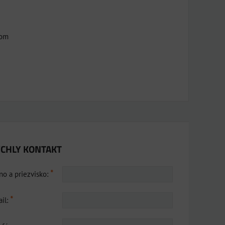
hom
CHLY KONTAKT
*
o a priezvisko:
*
il: