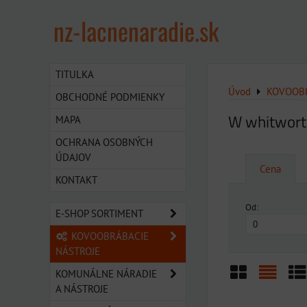
nz-lacnenaradie.sk
TITULKA
Úvod
KOVOOBR
OBCHODNÉ PODMIENKY
W whitwort
MAPA
OCHRANA OSOBNÝCH
ÚDAJOV
Cena
KONTAKT
Od:
E-SHOP SORTIMENT
KOVOOBRÁBACIE
NÁSTROJE
KOMUNÁLNE NÁRADIE
A NÁSTROJE
Mriežka
Zozn
Ta