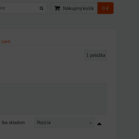
Nákupný košík
0 €
 závit
1
položka
Iba skladom
Pozícia