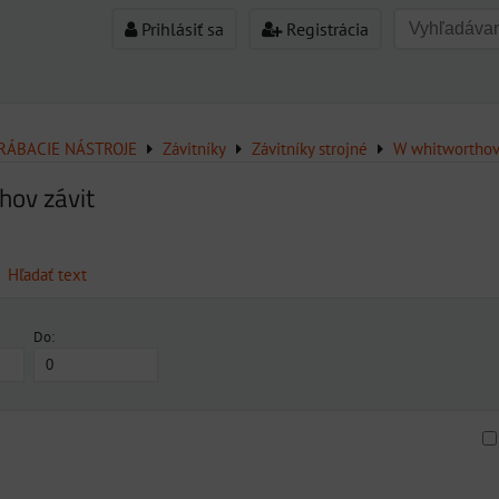
Prihlásiť sa
Registrácia
ÁBACIE NÁSTROJE
Závitníky
Závitníky strojné
W whitworthov
hov závit
Hľadať text
Do:
am
buľka