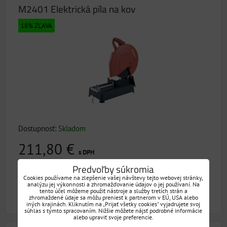
M2401 Elektrická píla na kov
18% ZĽAVA
Dostupnosť:
Skladom
211,80 €
s DPH
Predvoľby súkromia
258,29 €
s DPH
Zľava 46,49 €
Cookies používame na zlepšenie vašej návštevy tejto webovej stránky,
analýzu jej výkonnosti a zhromažďovanie údajov o jej používaní. Na
DO KOŠÍKA
tento účel môžeme použiť nástroje a služby tretích strán a
ks
zhromaždené údaje sa môžu preniesť k partnerom v EÚ, USA alebo
iných krajinách. Kliknutím na „Prijať všetky cookies“ vyjadrujete svoj
súhlas s týmto spracovaním. Nižšie môžete nájsť podrobné informácie
alebo upraviť svoje preferencie.