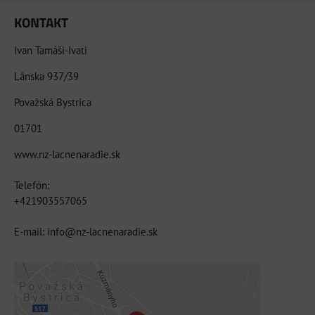
KONTAKT
Ivan Tamáši-Ivati
Lánska 937/39
Považská Bystrica
01701
www.nz-lacnenaradie.sk
Telefón:
+421903557065
E-mail: info@nz-lacnenaradie.sk
Externý obsah je blokovaný Voľbami