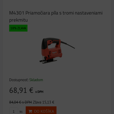
M4301 Priamočiara píla s tromi nastaveniami
prekmitu
18% ZĽAVA
Dostupnosť:
Skladom
68,91 €
s DPH
84,04 €
s DPH
Zľava 15,13 €
DO KOŠÍKA
ks