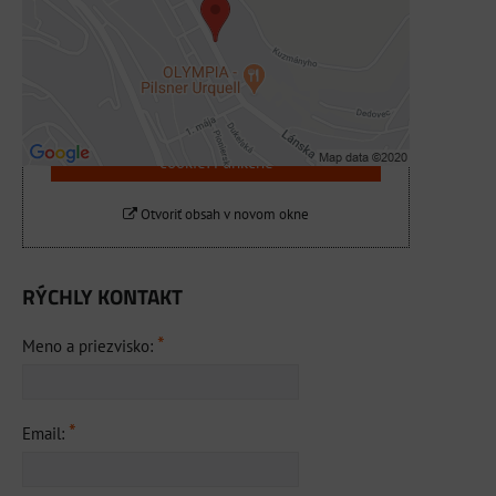
súkromia
Prajete si načítať externý obsah?
Povoliť tentokrát
Povoliť a zapamätať - súhlas s druhom
cookie: Funkčné
Otvoriť obsah v novom okne
RÝCHLY KONTAKT
*
Meno a priezvisko:
*
Email: