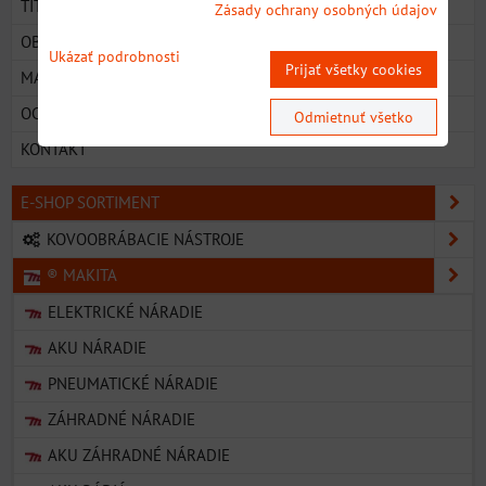
TITULKA
Zásady ochrany osobných údajov
OBCHODNÉ PODMIENKY
Ukázať podrobnosti
Prijať všetky cookies
MAPA
OCHRANA OSOBNÝCH ÚDAJOV
Odmietnuť všetko
KONTAKT
E-SHOP SORTIMENT
KOVOOBRÁBACIE NÁSTROJE
® MAKITA
ELEKTRICKÉ NÁRADIE
AKU NÁRADIE
PNEUMATICKÉ NÁRADIE
ZÁHRADNÉ NÁRADIE
AKU ZÁHRADNÉ NÁRADIE