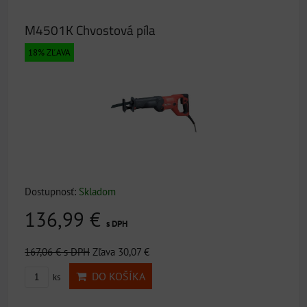
M4501K Chvostová píla
18% ZĽAVA
Dostupnosť:
Skladom
136,99 €
s DPH
167,06 €
s DPH
Zľava 30,07 €
DO KOŠÍKA
ks