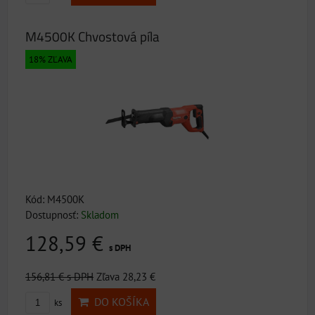
M4500K Chvostová píla
18% ZĽAVA
Kód: M4500K
Dostupnosť:
Skladom
128,59 €
s DPH
156,81 €
s DPH
Zľava 28,23 €
DO KOŠÍKA
ks