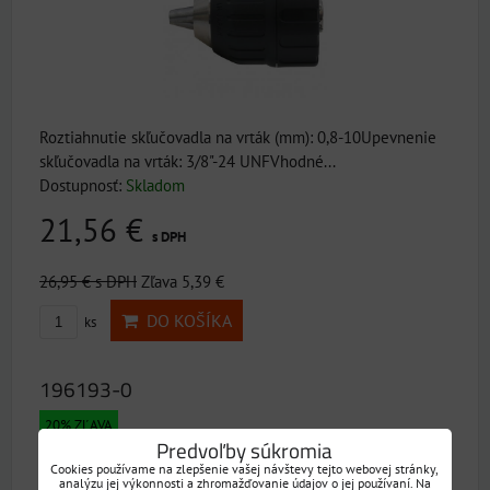
Roztiahnutie skľučovadla na vrták (mm): 0,8-10Upevnenie
skľučovadla na vrták: 3/8"-24 UNFVhodné...
Dostupnosť:
Skladom
21,56 €
s DPH
26,95 €
s DPH
Zľava 5,39 €
DO KOŠÍKA
ks
196193-0
20% ZĽAVA
Predvoľby súkromia
Cookies používame na zlepšenie vašej návštevy tejto webovej stránky,
analýzu jej výkonnosti a zhromažďovanie údajov o jej používaní. Na