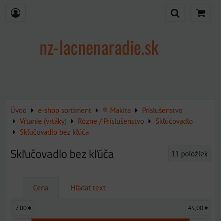
nz-lacnenaradie.sk
Úvod
e-shop sortiment
® Makita
Príslušenstvo
Vŕtanie (vrtáky)
Rôzne / Príslušenstvo
Skľúčovadlo
Skľučovadlo bez kľúča
Skľučovadlo bez kľúča
11
položiek
Cena
Hľadať text
7,00 €
45,00 €