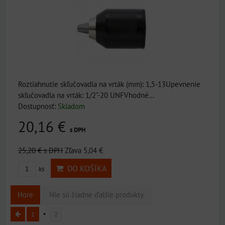
Roztiahnutie skľučovadla na vrták (mm): 1,5-13Upevnenie
skľučovadla na vrták: 1/2"-20 UNFVhodné...
Dostupnosť:
Skladom
20,16 €
s DPH
25,20 €
s DPH
Zľava 5,04 €
DO KOŠÍKA
ks
Hore
Nie sú žiadne ďalšie produkty.
1
2