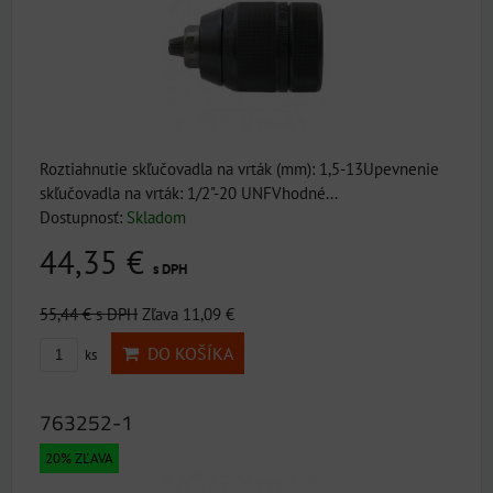
Roztiahnutie skľučovadla na vrták (mm): 1,5-13Upevnenie
skľučovadla na vrták: 1/2"-20 UNFVhodné...
Dostupnosť:
Skladom
44,35 €
s DPH
55,44 €
s DPH
Zľava 11,09 €
DO KOŠÍKA
ks
763252-1
20% ZĽAVA