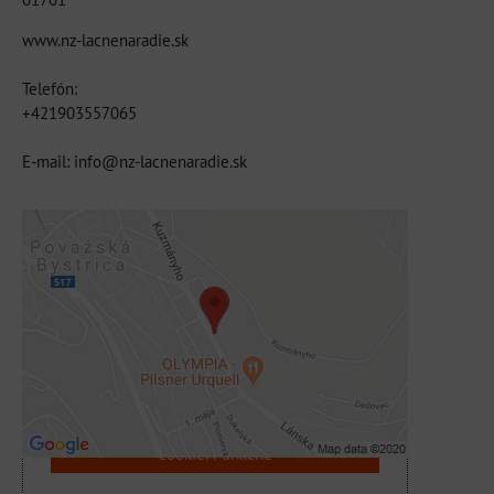
www.nz-lacnenaradie.sk
Telefón:
+421903557065
E-mail: info@nz-lacnenaradie.sk
Externý obsah je blokovaný Voľbami
súkromia
Prajete si načítať externý obsah?
Povoliť tentokrát
Povoliť a zapamätať - súhlas s druhom
cookie: Funkčné