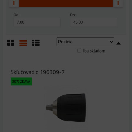
Od:
Do:
Iba skladom
Mriežka
Zoznam
Tabuľka
Skľučovadlo 196309-7
20% ZĽAVA