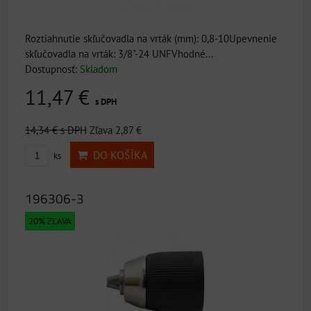
Roztiahnutie skľučovadla na vrták (mm): 0,8-10Upevnenie
skľučovadla na vrták: 3/8"-24 UNFVhodné...
Dostupnosť:
Skladom
11,47 €
s DPH
14,34 €
s DPH
Zľava 2,87 €
DO KOŠÍKA
ks
196306-3
20% ZĽAVA