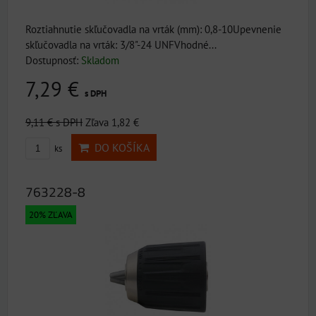
Roztiahnutie skľučovadla na vrták (mm): 0,8-10Upevnenie
skľučovadla na vrták: 3/8"-24 UNFVhodné...
Dostupnosť:
Skladom
7,29 €
s DPH
9,11 €
s DPH
Zľava 1,82 €
DO KOŠÍKA
ks
763228-8
20% ZĽAVA