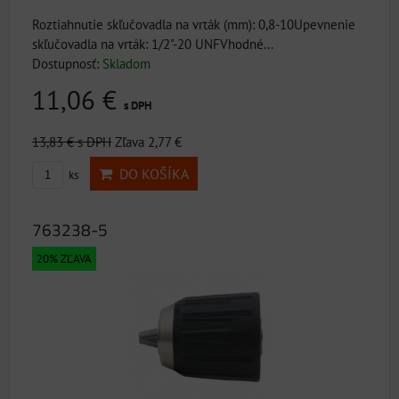
Roztiahnutie skľučovadla na vrták (mm): 0,8-10Upevnenie
skľučovadla na vrták: 1/2"-20 UNFVhodné...
Dostupnosť:
Skladom
11,06 €
s DPH
13,83 €
s DPH
Zľava 2,77 €
DO KOŠÍKA
ks
763238-5
20% ZĽAVA