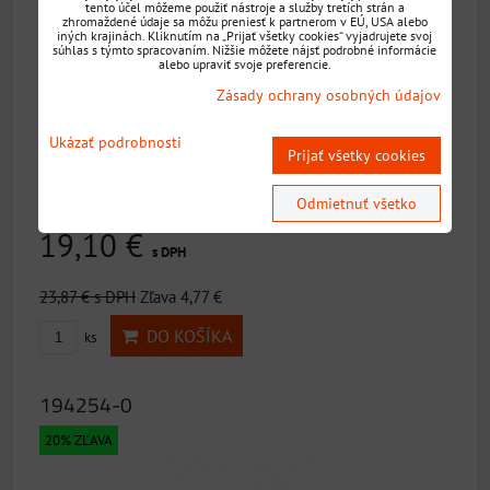
tento účel môžeme použiť nástroje a služby tretích strán a
zhromaždené údaje sa môžu preniesť k partnerom v EÚ, USA alebo
iných krajinách. Kliknutím na „Prijať všetky cookies“ vyjadrujete svoj
súhlas s týmto spracovaním. Nižšie môžete nájsť podrobné informácie
alebo upraviť svoje preferencie.
Zásady ochrany osobných údajov
Ukázať podrobnosti
Roztiahnutie skľučovadla na vrták (mm): 1,5-13Upevnenie
Prijať všetky cookies
skľučovadla na vrták: 1/2"-20 UNFVhodné...
Dostupnosť:
Skladom
Odmietnuť všetko
19,10 €
s DPH
23,87 €
s DPH
Zľava 4,77 €
DO KOŠÍKA
ks
194254-0
20% ZĽAVA