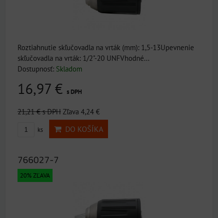
Roztiahnutie skľučovadla na vrták (mm): 1,5-13Upevnenie
skľučovadla na vrták: 1/2"-20 UNFVhodné...
Dostupnosť:
Skladom
16,97 €
s DPH
21,21 €
s DPH
Zľava 4,24 €
DO KOŠÍKA
ks
766027-7
20% ZĽAVA