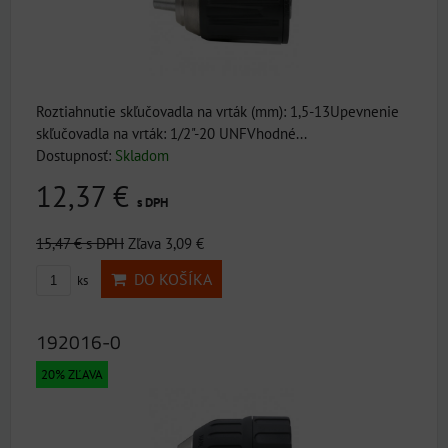
Roztiahnutie skľučovadla na vrták (mm): 1,5-13Upevnenie
skľučovadla na vrták: 1/2"-20 UNFVhodné...
Dostupnosť:
Skladom
12,37 €
s DPH
15,47 €
s DPH
Zľava 3,09 €
DO KOŠÍKA
ks
192016-0
20% ZĽAVA