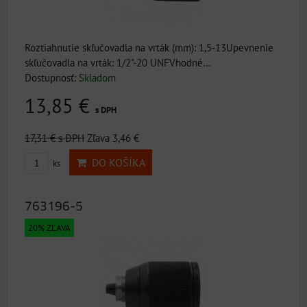
Roztiahnutie skľučovadla na vrták (mm): 1,5-13Upevnenie
skľučovadla na vrták: 1/2"-20 UNFVhodné...
Dostupnosť:
Skladom
13,85 €
s DPH
17,31 €
s DPH
Zľava 3,46 €
DO KOŠÍKA
ks
763196-5
20% ZĽAVA