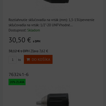
Roztiahnutie skľučovadla na vrták (mm): 1,5-13Upevnenie
skľučovadla na vrták: 1/2"-20 UNFVhodné...
Dostupnosť:
Skladom
30,50 €
s DPH
38,12 €
s DPH
Zľava 7,62 €
DO KOŠÍKA
ks
763241-6
20% ZĽAVA