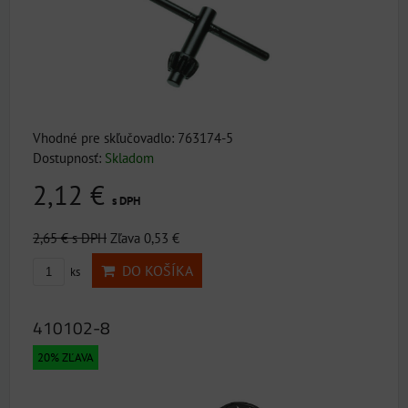
Vhodné pre skľučovadlo: 763174-5
Dostupnosť:
Skladom
2,12 €
s DPH
2,65 €
s DPH
Zľava 0,53 €
DO KOŠÍKA
ks
410102-8
20% ZĽAVA