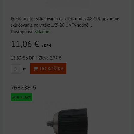
Roztiahnutie skľučovadla na vrták (mm): 0,8-10Upevnenie
skľučovadla na vrták: 1/2"-20 UNFVhodné...
Dostupnosť:
Skladom
11,06 €
s DPH
13,83 €
s DPH
Zľava 2,77 €
DO KOŠÍKA
ks
763238-5
20% ZĽAVA