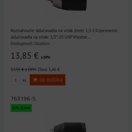
Roztiahnutie skľučovadla na vrták (mm): 1,5-13Upevnenie
skľučovadla na vrták: 1/2"-20 UNFVhodné...
Dostupnosť:
Skladom
13,85 €
s DPH
17,31 €
s DPH
Zľava 3,46 €
DO KOŠÍKA
ks
763196-5
20% ZĽAVA