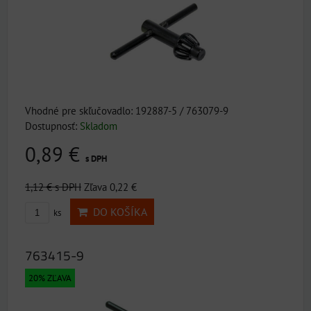
Vhodné pre skľučovadlo: 192887-5 / 763079-9
Dostupnosť:
Skladom
0,89 €
s DPH
1,12 €
s DPH
Zľava 0,22 €
DO KOŠÍKA
ks
763415-9
20% ZĽAVA