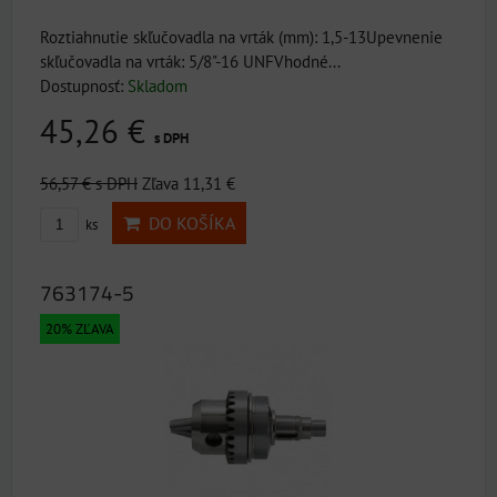
Roztiahnutie skľučovadla na vrták (mm): 1,5-13Upevnenie
skľučovadla na vrták: 5/8"-16 UNFVhodné...
Dostupnosť:
Skladom
45,26 €
s DPH
56,57 €
s DPH
Zľava 11,31 €
DO KOŠÍKA
ks
763174-5
20% ZĽAVA