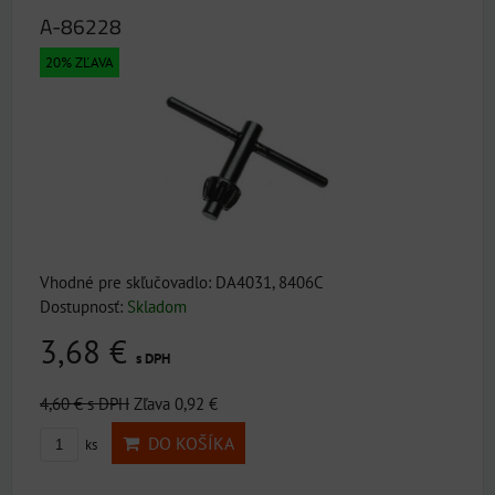
A-86228
20% ZĽAVA
Vhodné pre skľučovadlo: DA4031, 8406C
Dostupnosť:
Skladom
3,68 €
s DPH
4,60 €
s DPH
Zľava 0,92 €
DO KOŠÍKA
ks