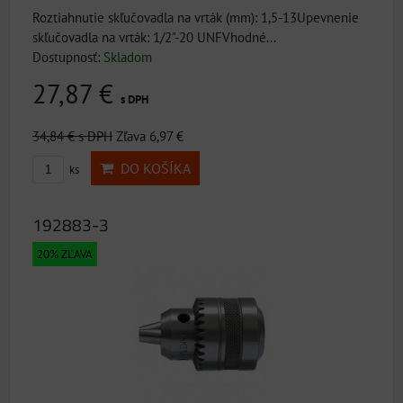
Roztiahnutie skľučovadla na vrták (mm): 1,5-13Upevnenie
skľučovadla na vrták: 1/2"-20 UNFVhodné...
Dostupnosť:
Skladom
27,87 €
s DPH
34,84 €
s DPH
Zľava 6,97 €
DO KOŠÍKA
ks
192883-3
20% ZĽAVA