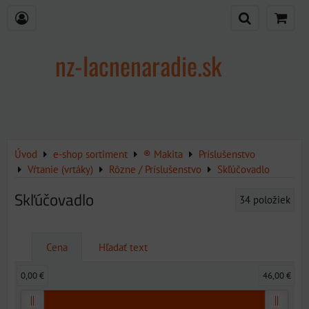
nz-lacnenaradie.sk
Úvod
e-shop sortiment
® Makita
Príslušenstvo
Vŕtanie (vrtáky)
Rôzne / Príslušenstvo
Skľúčovadlo
Skľúčovadlo
34
položiek
Cena
Hľadať text
0,00 €
46,00 €