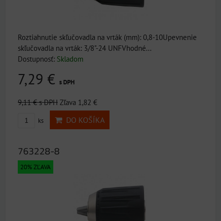
Roztiahnutie skľučovadla na vrták (mm): 0,8-10Upevnenie
skľučovadla na vrták: 3/8"-24 UNFVhodné...
Dostupnosť:
Skladom
7,29 €
s DPH
9,11 €
s DPH
Zľava 1,82 €
DO KOŠÍKA
ks
763228-8
20% ZĽAVA