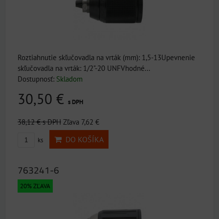
Roztiahnutie skľučovadla na vrták (mm): 1,5-13Upevnenie
skľučovadla na vrták: 1/2"-20 UNFVhodné...
Dostupnosť:
Skladom
30,50 €
s DPH
38,12 €
s DPH
Zľava 7,62 €
DO KOŠÍKA
ks
763241-6
20% ZĽAVA