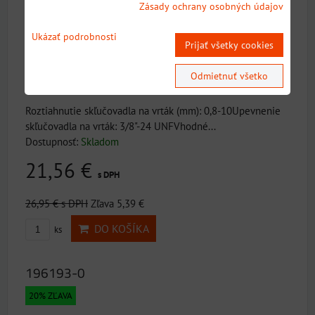
Zásady ochrany osobných údajov
Ukázať podrobnosti
Prijať všetky cookies
Odmietnuť všetko
Roztiahnutie skľučovadla na vrták (mm): 0,8-10Upevnenie
skľučovadla na vrták: 3/8"-24 UNFVhodné...
Dostupnosť:
Skladom
21,56 €
s DPH
26,95 €
s DPH
Zľava 5,39 €
DO KOŠÍKA
ks
196193-0
20% ZĽAVA