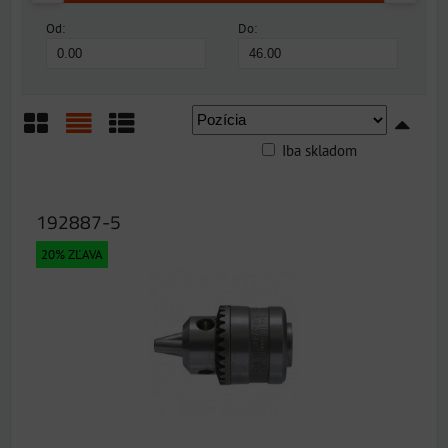
Od:
Do:
Iba skladom
Mriežka
Zoznam
Tabuľka
192887-5
20% ZĽAVA