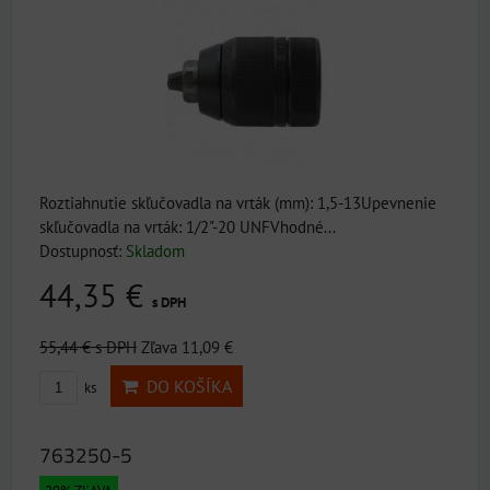
Roztiahnutie skľučovadla na vrták (mm): 1,5-13Upevnenie
skľučovadla na vrták: 1/2"-20 UNFVhodné...
Dostupnosť:
Skladom
44,35 €
s DPH
55,44 €
s DPH
Zľava 11,09 €
DO KOŠÍKA
ks
763250-5