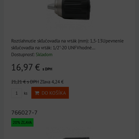
Roztiahnutie skľučovadla na vrták (mm): 1,5-13Upevnenie
skľučovadla na vrták: 1/2"-20 UNFVhodné...
Dostupnosť:
Skladom
16,97 €
s DPH
21,21 €
s DPH
Zľava 4,24 €
DO KOŠÍKA
ks
766027-7
20% ZĽAVA