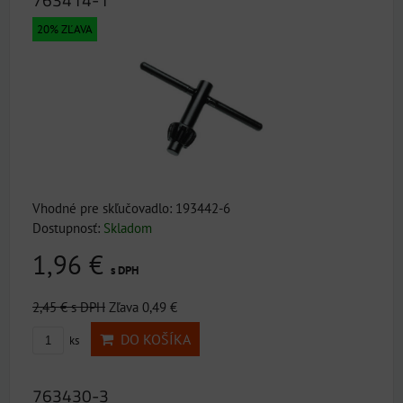
20% ZĽAVA
Vhodné pre skľučovadlo: 193442-6
Dostupnosť:
Skladom
1,96 €
s DPH
2,45 €
s DPH
Zľava 0,49 €
DO KOŠÍKA
ks
763430-3