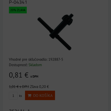
P-04341
20% ZĽAVA
Vhodné pre skľučovadlo: 192887-5
Dostupnosť:
Skladom
0,81 €
s DPH
1,01 €
s DPH
Zľava 0,20 €
DO KOŠÍKA
ks
763414-1