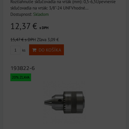
Roztiahnutie skľučovadla na vrták (mm): 0,5-6,5Upevnenie
skľučovadla na vrták: 3/8"-24 UNFVhodné...
Dostupnosť:
Skladom
12,37 €
s DPH
15,47 €
s DPH
Zľava 3,09 €
DO KOŠÍKA
ks
193822-6
20% ZĽAVA