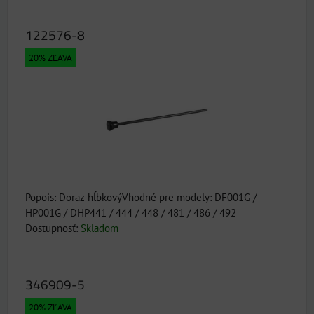
122576-8
20% ZĽAVA
Popois: Doraz hĺbkovýVhodné pre modely: DF001G /
HP001G / DHP441 / 444 / 448 / 481 / 486 / 492
Dostupnosť:
Skladom
346909-5
20% ZĽAVA