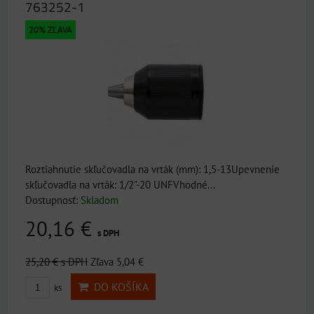
763252-1
20% ZĽAVA
Roztiahnutie skľučovadla na vrták (mm): 1,5-13Upevnenie
skľučovadla na vrták: 1/2"-20 UNFVhodné...
Dostupnosť:
Skladom
20,16 €
s DPH
25,20 €
s DPH
Zľava 5,04 €
DO KOŠÍKA
ks