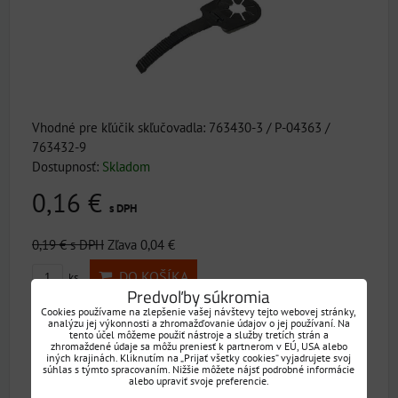
Vhodné pre kľúčik skľučovadla: 763430-3 / P-04363 /
763432-9
Dostupnosť:
Skladom
0,16 €
s DPH
0,19 €
s DPH
Zľava 0,04 €
DO KOŠÍKA
ks
Predvoľby súkromia
Cookies používame na zlepšenie vašej návštevy tejto webovej stránky,
analýzu jej výkonnosti a zhromažďovanie údajov o jej používaní. Na
192016-0
tento účel môžeme použiť nástroje a služby tretích strán a
zhromaždené údaje sa môžu preniesť k partnerom v EÚ, USA alebo
iných krajinách. Kliknutím na „Prijať všetky cookies“ vyjadrujete svoj
20% ZĽAVA
súhlas s týmto spracovaním. Nižšie môžete nájsť podrobné informácie
alebo upraviť svoje preferencie.