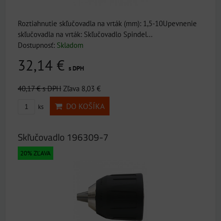
Roztiahnutie skľučovadla na vrták (mm): 1,5-10Upevnenie
skľučovadla na vrták: Skľučovadlo Spindel...
Dostupnosť:
Skladom
32,14 €
s DPH
40,17 €
s DPH
Zľava 8,03 €
DO KOŠÍKA
ks
Skľučovadlo 196309-7
20% ZĽAVA