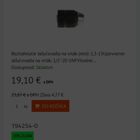
Roztiahnutie skľučovadla na vrták (mm): 1,5-13Upevnenie
skľučovadla na vrták: 1/2"-20 UNFVhodné...
Dostupnosť:
Skladom
19,10 €
s DPH
23,87 €
s DPH
Zľava 4,77 €
DO KOŠÍKA
ks
194254-0
20% ZĽAVA