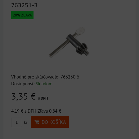
763251-3
20% ZĽAVA
Vhodné pre skľučovadlo: 763250-5
Dostupnosť:
Skladom
3,35 €
s DPH
4,19 €
s DPH
Zľava 0,84 €
DO KOŠÍKA
ks