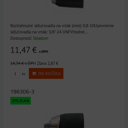
Roztiahnutie skľučovadla na vrták (mm): 0,8-10Upevnenie
skľučovadla na vrták: 3/8"-24 UNFVhodné...
Dostupnosť:
Skladom
11,47 €
s DPH
14,34 €
s DPH
Zľava 2,87 €
DO KOŠÍKA
ks
196306-3
20% ZĽAVA