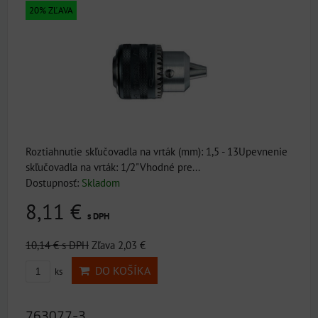
20% ZĽAVA
Roztiahnutie skľučovadla na vrták (mm): 1,5 - 13Upevnenie
skľučovadla na vrták: 1/2"Vhodné pre...
Dostupnosť:
Skladom
8,11 €
s DPH
10,14 €
s DPH
Zľava 2,03 €
DO KOŠÍKA
ks
763077-3