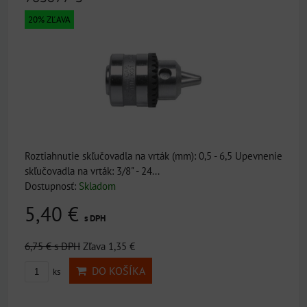
20% ZĽAVA
Roztiahnutie skľučovadla na vrták (mm): 0,5 - 6,5 Upevnenie
skľučovadla na vrták: 3/8" - 24...
Dostupnosť:
Skladom
5,40 €
s DPH
6,75 €
s DPH
Zľava 1,35 €
DO KOŠÍKA
ks