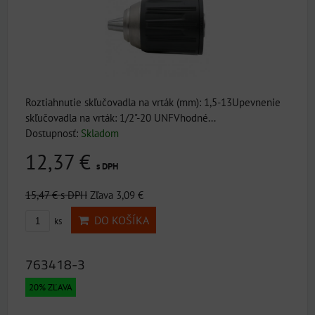
Roztiahnutie skľučovadla na vrták (mm): 1,5-13Upevnenie
skľučovadla na vrták: 1/2"-20 UNFVhodné...
Dostupnosť:
Skladom
12,37 €
s DPH
15,47 €
s DPH
Zľava 3,09 €
DO KOŠÍKA
ks
763418-3
20% ZĽAVA