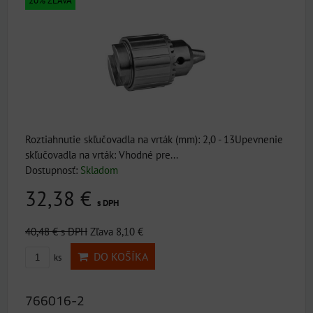
20% ZĽAVA
Roztiahnutie skľučovadla na vrták (mm): 2,0 - 13Upevnenie
skľučovadla na vrták: Vhodné pre...
Dostupnosť:
Skladom
32,38 €
s DPH
40,48 €
s DPH
Zľava 8,10 €
DO KOŠÍKA
ks
766016-2