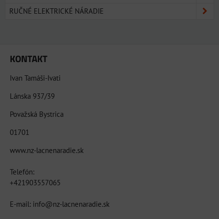
RUČNÉ ELEKTRICKÉ NÁRADIE
KONTAKT
Ivan Tamáši-Ivati
Lánska 937/39
Považská Bystrica
01701
www.nz-lacnenaradie.sk
Telefón:
+421903557065
E-mail: info@nz-lacnenaradie.sk