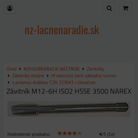
nz-lacnenaradie.sk
Úvod
KOVOOBRÁBACIE NÁSTROJE
Závitníky
Závitníky strojné
M metrický závit základný rozmer
s priamou drážkou CSN 223043 s lámačom
Závitník M12-6H ISO2 HSSE 3500 NAREX
Hodnotenie produktu:
4
/
5
(
1
x)