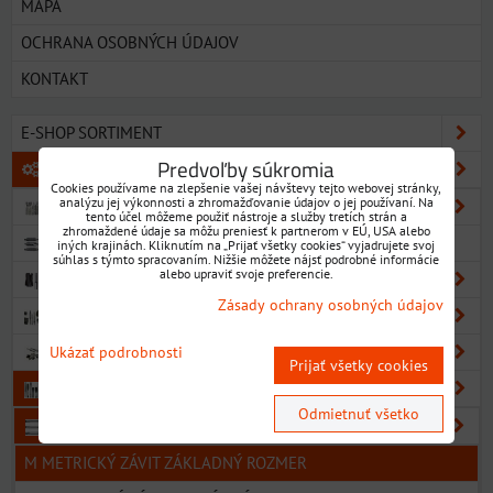
MAPA
OCHRANA OSOBNÝCH ÚDAJOV
KONTAKT
E-SHOP SORTIMENT
Predvoľby súkromia
KOVOOBRÁBACIE NÁSTROJE
Cookies používame na zlepšenie vašej návštevy tejto webovej stránky,
analýzu jej výkonnosti a zhromažďovanie údajov o jej používaní. Na
VRTÁKY
tento účel môžeme použiť nástroje a služby tretích strán a
zhromaždené údaje sa môžu preniesť k partnerom v EÚ, USA alebo
NAVRTÁVAKY
iných krajinách. Kliknutím na „Prijať všetky cookies“ vyjadrujete svoj
súhlas s týmto spracovaním. Nižšie môžete nájsť podrobné informácie
alebo upraviť svoje preferencie.
VÝHRUBNÍKY
Zásady ochrany osobných údajov
VÝSTRUŽNÍKY
ZÁHLBNÍKY
Ukázať podrobnosti
Prijať všetky cookies
ZÁVITNÍKY
Odmietnuť všetko
ZÁVITNÍKY STROJNÉ
M METRICKÝ ZÁVIT ZÁKLADNÝ ROZMER