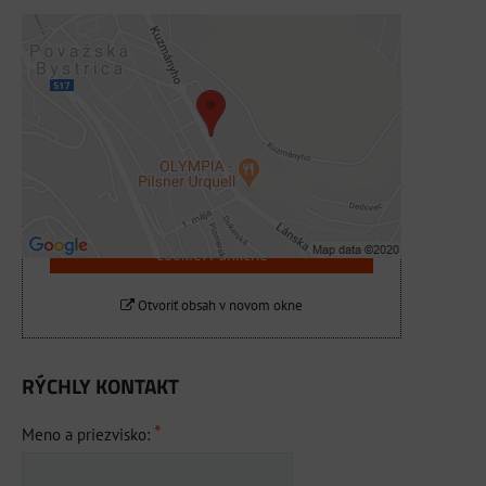
Externý obsah je blokovaný Voľbami
súkromia
Prajete si načítať externý obsah?
Povoliť tentokrát
Povoliť a zapamätať - súhlas s druhom
cookie: Funkčné
Otvoriť obsah v novom okne
RÝCHLY KONTAKT
*
Meno a priezvisko: