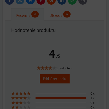
Bluesky
Twitter
Facebook
Pinterest
Reddit
LinkedIn
WhatsApp
E-
mail
0
0
Recenzie
Diskusia
Hodnotenie produktu
4
/5
1 hodnotení
Pridať recenziu
0 x
1 x
0 x
0 x