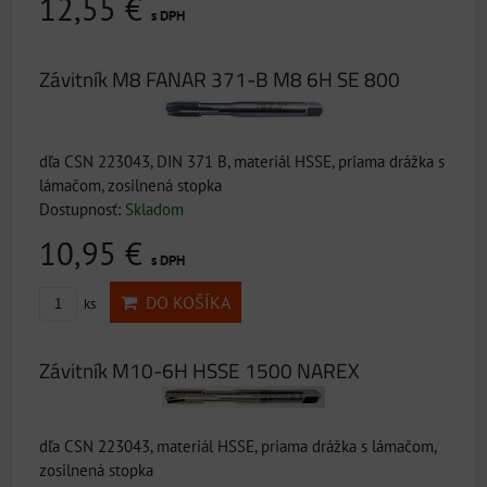
12,55 €
s DPH
Závitník M8 FANAR 371-B M8 6H SE 800
dľa CSN 223043, DIN 371 B, materiál HSSE, priama drážka s
lámačom, zosilnená stopka
Dostupnosť:
Skladom
10,95 €
s DPH
DO KOŠÍKA
ks
Závitník M10-6H HSSE 1500 NAREX
dľa CSN 223043, materiál HSSE, priama drážka s lámačom,
zosilnená stopka