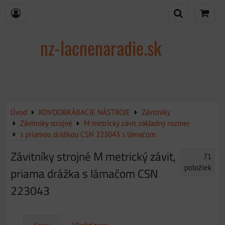
nz-lacnenaradie.sk
Úvod
KOVOOBRÁBACIE NÁSTROJE
Závitníky
Závitníky strojné
M metrický závit základný rozmer
s priamou drážkou CSN 223043 s lámačom
Závitníky strojné M metrický závit,
71
položiek
priama drážka s lámačom CSN
223043