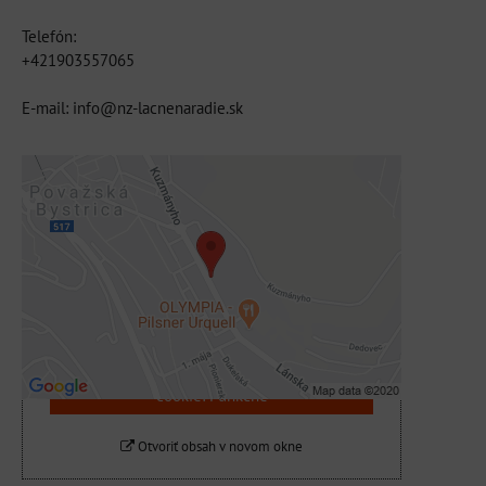
Telefón:
+421903557065
E-mail: info@nz-lacnenaradie.sk
Externý obsah je blokovaný Voľbami
súkromia
Prajete si načítať externý obsah?
Povoliť tentokrát
Povoliť a zapamätať - súhlas s druhom
cookie: Funkčné
Otvoriť obsah v novom okne