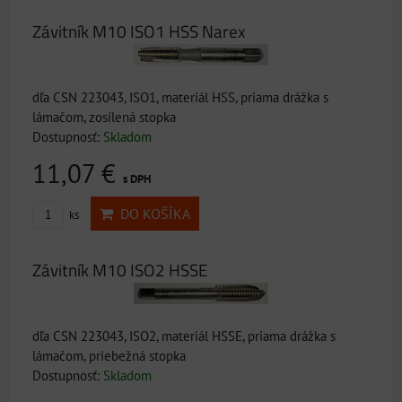
Závitník M10 ISO1 HSS Narex
dľa CSN 223043, ISO1, materiál HSS, priama drážka s
lámačom, zosílená stopka
Dostupnosť:
Skladom
11,07 €
s DPH
DO KOŠÍKA
ks
Závitník M10 ISO2 HSSE
dľa CSN 223043, ISO2, materiál HSSE, priama drážka s
lámačom, priebežná stopka
Dostupnosť:
Skladom