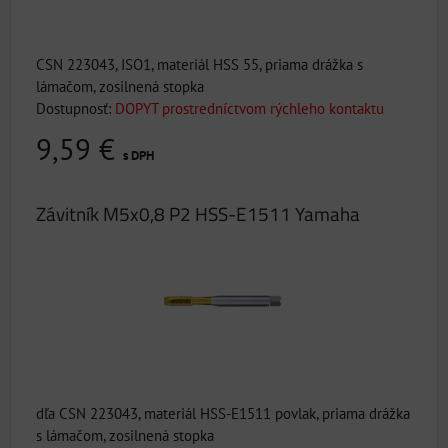
CSN 223043, ISO1, materiál HSS 55, priama drážka s
lámačom, zosilnená stopka
Dostupnosť:
DOPYT prostredníctvom rýchleho kontaktu
9,59 €
s DPH
Závitník M5x0,8 P2 HSS-E1511 Yamaha
dľa CSN 223043, materiál HSS-E1511 povlak, priama drážka
s lámačom, zosilnená stopka