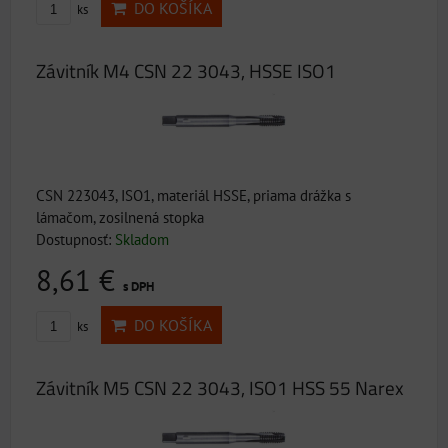
DO KOŠÍKA
ks
Závitník M4 CSN 22 3043, HSSE ISO1
CSN 223043, ISO1, materiál HSSE, priama drážka s
lámačom, zosilnená stopka
Dostupnosť:
Skladom
8,61 €
s DPH
DO KOŠÍKA
ks
Závitník M5 CSN 22 3043, ISO1 HSS 55 Narex