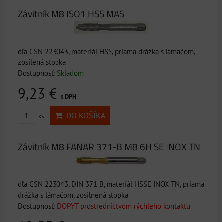
Závitník M8 ISO1 HSS MAS
dľa CSN 223043, materiál HSS, priama drážka s lámačom,
zosílená stopka
Dostupnosť:
Skladom
9,23 €
s DPH
DO KOŠÍKA
ks
Závitník M8 FANAR 371-B M8 6H SE INOX TN
dľa CSN 223043, DIN 371 B, materiál HSSE INOX TN, priama
drážka s lámačom, zosilnená stopka
Dostupnosť:
DOPYT prostredníctvom rýchleho kontaktu