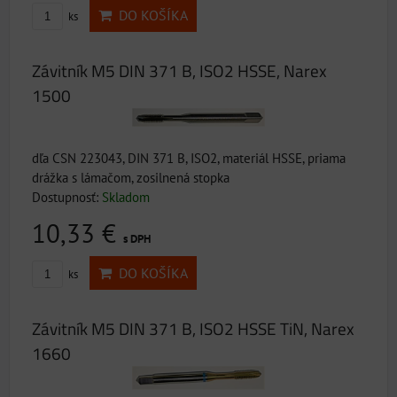
DO KOŠÍKA
ks
Závitník M5 DIN 371 B, ISO2 HSSE, Narex
1500
dľa CSN 223043, DIN 371 B, ISO2, materiál HSSE, priama
drážka s lámačom, zosilnená stopka
Dostupnosť:
Skladom
10,33 €
s DPH
DO KOŠÍKA
ks
Závitník M5 DIN 371 B, ISO2 HSSE TiN, Narex
1660