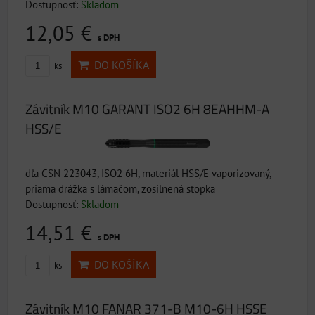
Dostupnosť:
Skladom
12,05 €
s DPH
DO KOŠÍKA
ks
Závitník M10 GARANT ISO2 6H 8EAHHM-A
HSS/E
dľa CSN 223043, ISO2 6H, materiál HSS/E vaporizovaný,
priama drážka s lámačom, zosilnená stopka
Dostupnosť:
Skladom
14,51 €
s DPH
DO KOŠÍKA
ks
Závitník M10 FANAR 371-B M10-6H HSSE