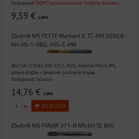
Dostupnosť:
DOPYT prostredníctvom rýchleho kontaktu
9,59 €
s DPH
Závitník M5 FETTE Markant V, TC-BM 05X0,8-
6H-V0-1-0BD, HSS-E-PM
dľa CSN 223043, DIN 371 C, ISO2, materiál HSS-E-PM,
priama drážka s lámačom, zosilnená stopka
Dostupnosť:
Skladom
14,76 €
s DPH
DO KOŠÍKA
ks
Závitník M5 FANAR 371-B M5 6H SE 800