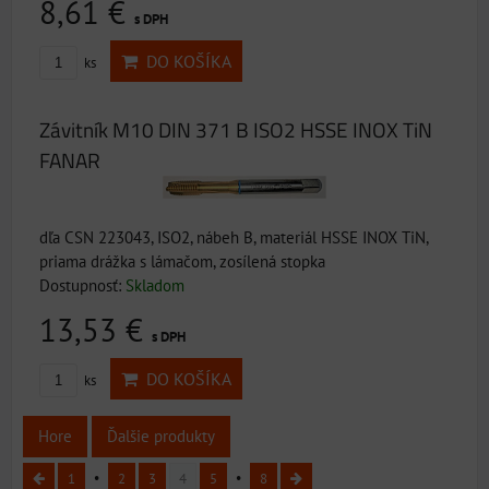
8,61 €
s DPH
DO KOŠÍKA
ks
Závitník M10 DIN 371 B ISO2 HSSE INOX TiN
FANAR
dľa CSN 223043, ISO2, nábeh B, materiál HSSE INOX TiN,
priama drážka s lámačom, zosílená stopka
Dostupnosť:
Skladom
13,53 €
s DPH
DO KOŠÍKA
ks
Hore
Ďalšie produkty
1
2
3
4
5
8