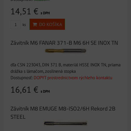
14,51 €
s DPH
DO KOŠÍKA
ks
Závitník M6 FANAR 371-B M6 6H SE INOX TN
dľa CSN 223043, DIN 371 B, materiál HSSE INOX TN, priama
drážka s lámačom, zosilnená stopka
Dostupnosť:
DOPYT prostredníctvom rýchleho kontaktu
16,61 €
s DPH
Závitník M8 EMUGE M8-ISO2/6H Rekord 2B
STEEL