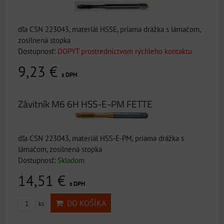
dľa CSN 223043, materiál HSSE, priama drážka s lámačom,
zosilnená stopka
Dostupnosť:
DOPYT prostredníctvom rýchleho kontaktu
9,23 €
s DPH
Závitník M6 6H HSS-E-PM FETTE
dľa CSN 223043, materiál HSS-E-PM, priama drážka s
lámačom, zosilnená stopka
Dostupnosť:
Skladom
14,51 €
s DPH
DO KOŠÍKA
ks