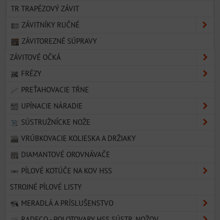
TR TRAPÉZOVÝ ZÁVIT
ZÁVITNÍKY RUČNÉ
ZÁVITOREZNÉ SÚPRAVY
ZÁVITOVÉ OČKÁ
FRÉZY
PREŤAHOVACIE TŔNE
UPÍNACIE NÁRADIE
SÚSTRUŽNÍCKE NOŽE
VRÚBKOVACIE KOLIESKA A DRŽIAKY
DIAMANTOVÉ OROVNÁVAČE
PÍLOVÉ KOTÚČE NA KOV HSS
STROJNÉ PÍLOVÉ LISTY
MERADLÁ A PRÍSLUŠENSTVO
RADECO - POLOTOVARY HSS SÚSTR. NOŽOV