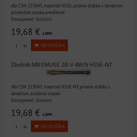
dľa CSN 223043, materiál HSSE, priama drážka s lámačom,
priebežná stopka predĺžená
Dostupnosť:
Skladom
19,68 €
s DPH
DO KOŠÍKA
ks
Závitník M8 EMUGE 28-V-88/9 HSSE-NT
dľa CSN 223043, materiál HSSE-NT, priama drážka s
lámačom, zosílená stopka
Dostupnosť:
Skladom
19,68 €
s DPH
DO KOŠÍKA
ks