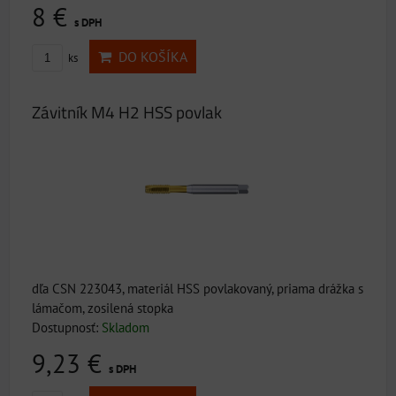
8 €
s DPH
DO KOŠÍKA
ks
Závitník M4 H2 HSS povlak
dľa CSN 223043, materiál HSS povlakovaný, priama drážka s
lámačom, zosilená stopka
Dostupnosť:
Skladom
9,23 €
s DPH