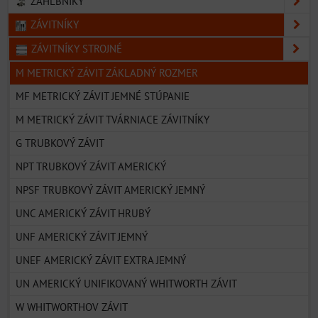
ZÁHLBNÍKY
ZÁVITNÍKY
ZÁVITNÍKY STROJNÉ
M METRICKÝ ZÁVIT ZÁKLADNÝ ROZMER
MF METRICKÝ ZÁVIT JEMNÉ STÚPANIE
M METRICKÝ ZÁVIT TVÁRNIACE ZÁVITNÍKY
G TRUBKOVÝ ZÁVIT
NPT TRUBKOVÝ ZÁVIT AMERICKÝ
NPSF TRUBKOVÝ ZÁVIT AMERICKÝ JEMNÝ
UNC AMERICKÝ ZÁVIT HRUBÝ
UNF AMERICKÝ ZÁVIT JEMNÝ
UNEF AMERICKÝ ZÁVIT EXTRA JEMNÝ
UN AMERICKÝ UNIFIKOVANÝ WHITWORTH ZÁVIT
W WHITWORTHOV ZÁVIT