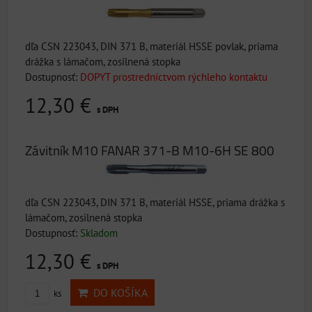
dľa CSN 223043, DIN 371 B, materiál HSSE povlak, priama
drážka s lámačom, zosilnená stopka
Dostupnosť:
DOPYT prostredníctvom rýchleho kontaktu
12,30 €
s DPH
Závitník M10 FANAR 371-B M10-6H SE 800
dľa CSN 223043, DIN 371 B, materiál HSSE, priama drážka s
lámačom, zosilnená stopka
Dostupnosť:
Skladom
12,30 €
s DPH
DO KOŠÍKA
ks