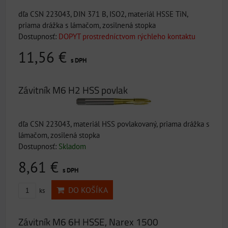
dľa CSN 223043, DIN 371 B, ISO2, materiál HSSE TiN,
priama drážka s lámačom, zosilnená stopka
Dostupnosť:
DOPYT prostredníctvom rýchleho kontaktu
11,56 €
s DPH
Závitník M6 H2 HSS povlak
dľa CSN 223043, materiál HSS povlakovaný, priama drážka s
lámačom, zosilená stopka
Dostupnosť:
Skladom
8,61 €
s DPH
DO KOŠÍKA
ks
Závitník M6 6H HSSE, Narex 1500