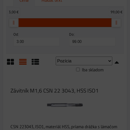
Cena
Hľadať text
3,00 €
99,00 €
Od:
Do:
Iba skladom
Mriežka
Zoznam
Tabuľka
Závitník M1,6 CSN 22 3043, HSS ISO1
CSN 223043, ISO1, materiál HSS, priama drážka s lámačom