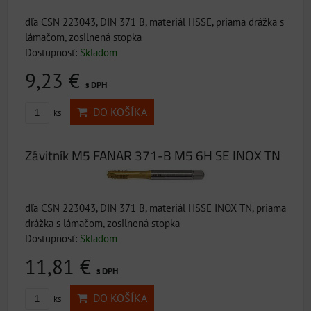
dľa CSN 223043, DIN 371 B, materiál HSSE, priama drážka s
lámačom, zosilnená stopka
Dostupnosť:
Skladom
9,23 €
s DPH
DO KOŠÍKA
ks
Závitník M5 FANAR 371-B M5 6H SE INOX TN
dľa CSN 223043, DIN 371 B, materiál HSSE INOX TN, priama
drážka s lámačom, zosilnená stopka
Dostupnosť:
Skladom
11,81 €
s DPH
DO KOŠÍKA
ks