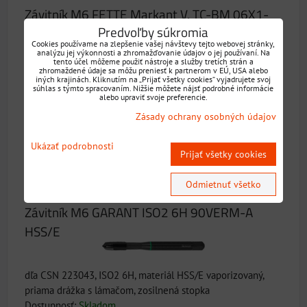
Závitník M6 FETTE Markant V, TC-BM 06X1-
Predvoľby súkromia
6H-V0-1-0BD HSS-E-PM
Cookies používame na zlepšenie vašej návštevy tejto webovej stránky,
analýzu jej výkonnosti a zhromažďovanie údajov o jej používaní. Na
tento účel môžeme použiť nástroje a služby tretích strán a
zhromaždené údaje sa môžu preniesť k partnerom v EÚ, USA alebo
iných krajinách. Kliknutím na „Prijať všetky cookies“ vyjadrujete svoj
dľa CSN 223043, DIN 371 C, ISO2, materiál HSS-E-PM,
súhlas s týmto spracovaním. Nižšie môžete nájsť podrobné informácie
priama drážka s lámačom, zosilnená stopka
alebo upraviť svoje preferencie.
Dostupnosť:
Skladom
Zásady ochrany osobných údajov
14,51 €
s DPH
Ukázať podrobnosti
Prijať všetky cookies
DO KOŠÍKA
ks
Odmietnuť všetko
Závitník M6 GARANT ISO2 6H 90VERM-A
HSS/E
dľa CSN 223043, ISO2 6H, materiál HSS/E vaporizovaný,
priama drážka s lámačom, zosilnená stopka
Dostupnosť:
Skladom