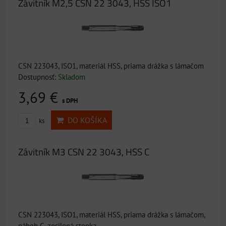
Závitník M2,5 CSN 22 3043, HSS ISO1
CSN 223043, ISO1, materiál HSS, priama drážka s lámačom
Dostupnosť:
Skladom
3,69 €
s DPH
DO KOŠÍKA
ks
Závitník M3 CSN 22 3043, HSS C
CSN 223043, ISO1, materiál HSS, priama drážka s lámačom,
nábeh C, zosilená stopka