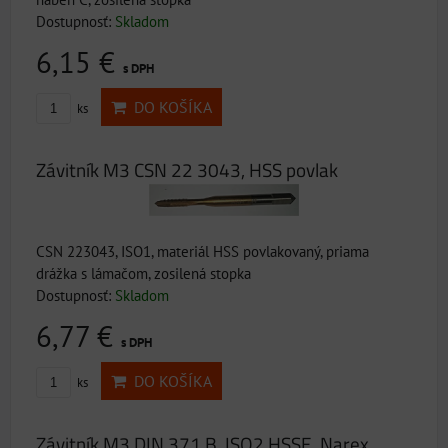
Dostupnosť:
Skladom
6,15 €
s DPH
DO KOŠÍKA
ks
Závitník M3 CSN 22 3043, HSS povlak
CSN 223043, ISO1, materiál HSS povlakovaný, priama
drážka s lámačom, zosilená stopka
Dostupnosť:
Skladom
6,77 €
s DPH
DO KOŠÍKA
ks
Závitník M3 DIN 371 B, ISO2 HSSE, Narex