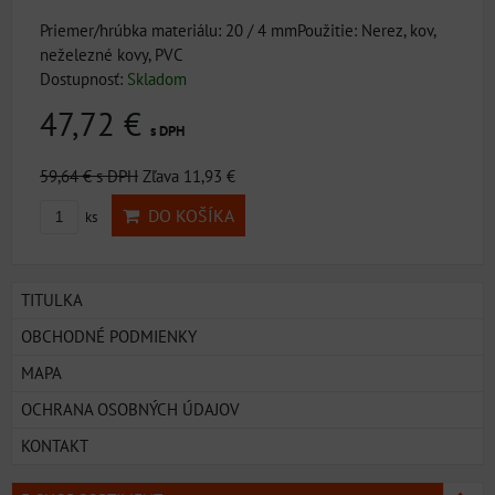
Priemer/hrúbka materiálu: 20 / 4 mmPoužitie: Nerez, kov,
neželezné kovy, PVC
Dostupnosť:
Skladom
47,72 €
s DPH
59,64 €
s DPH
Zľava 11,93 €
DO KOŠÍKA
ks
TITULKA
OBCHODNÉ PODMIENKY
MAPA
OCHRANA OSOBNÝCH ÚDAJOV
KONTAKT