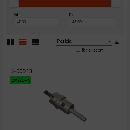
Od:
Do:
Iba skladom
Mriežka
Zoznam
Tabuľka
B-00913
20% ZĽAVA