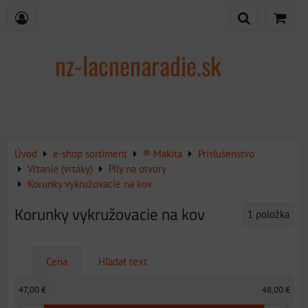
nz-lacnenaradie.sk
Úvod
e-shop sortiment
® Makita
Príslušenstvo
Vŕtanie (vrtáky)
Píly na otvory
Korunky vykružovacie na kov
Korunky vykružovacie na kov
1
položka
Cena
Hľadať text
47,00 €
48,00 €