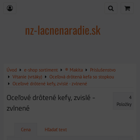
nz-lacnenaradie.sk
Úvod
e-shop sortiment
® Makita
Príslušenstvo
Vŕtanie (vrtáky)
Oceľová drôtená kefa so stopkou
Oceľové drôtené kefy, zvislé - zvlnené
Oceľové drôtené kefy, zvislé -
4
Položky
zvlnené
Cena
Hľadať text