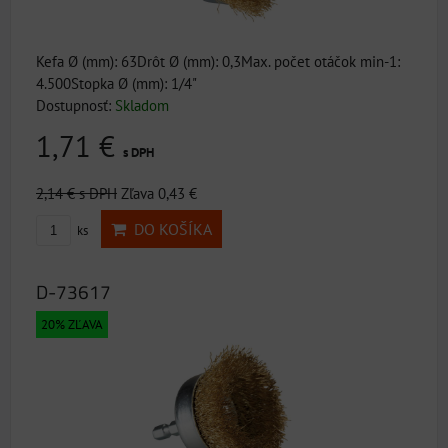
Kefa Ø (mm): 63Drôt Ø (mm): 0,3Max. počet otáčok min-1:
4.500Stopka Ø (mm): 1/4"
Dostupnosť:
Skladom
1,71 €
s DPH
2,14 €
s DPH
Zľava 0,43 €
DO KOŠÍKA
ks
D-73617
20% ZĽAVA