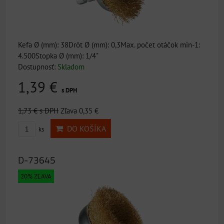
Kefa Ø (mm): 38Drôt Ø (mm): 0,3Max. počet otáčok min-1:
4.500Stopka Ø (mm): 1/4"
Dostupnosť:
Skladom
1,39 €
s DPH
1,73 €
s DPH
Zľava 0,35 €
DO KOŠÍKA
ks
D-73645
20% ZĽAVA