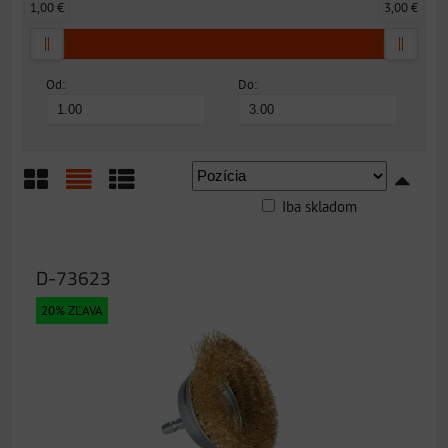
1,00 €
3,00 €
Od:
Do:
Iba skladom
Mriežka
Zoznam
Tabuľka
D-73623
20% ZĽAVA