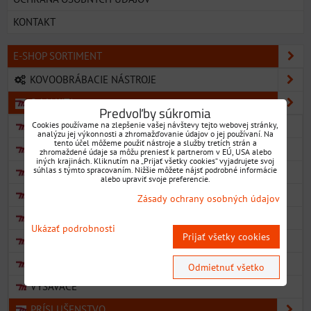
KONTAKT
E-SHOP SORTIMENT
KOVOOBRÁBACIE NÁSTROJE
® MAKITA
Predvoľby súkromia
ELEKTRICKÉ NÁRADIE
Cookies používame na zlepšenie vašej návštevy tejto webovej stránky,
analýzu jej výkonnosti a zhromažďovanie údajov o jej používaní. Na
tento účel môžeme použiť nástroje a služby tretích strán a
AKU NÁRADIE
zhromaždené údaje sa môžu preniesť k partnerom v EÚ, USA alebo
iných krajinách. Kliknutím na „Prijať všetky cookies“ vyjadrujete svoj
súhlas s týmto spracovaním. Nižšie môžete nájsť podrobné informácie
PNEUMATICKÉ NÁRADIE
alebo upraviť svoje preferencie.
ZÁHRADNÉ NÁRADIE
Zásady ochrany osobných údajov
AKU ZÁHRADNÉ NÁRADIE
Ukázať podrobnosti
Prijať všetky cookies
AKU RÁDIÁ
AKU OSTATNÉ STROJE
Odmietnuť všetko
VYSÁVAČE
PRÍSLUŠENSTVO