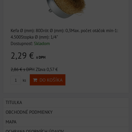
Kefa Ø (mm): 80Drôt Ø (mm): 0,3Max. počet otáčok min-1:
4.500Stopka Ø (mm): 1/4"
Dostupnosť:
Skladom
2,29 €
s DPH
2,86 €
s DPH
Zľava 0,57 €
DO KOŠÍKA
ks
TITULKA
OBCHODNÉ PODMIENKY
MAPA
OCHRANA OSOBNÝCH ÚDAJOV