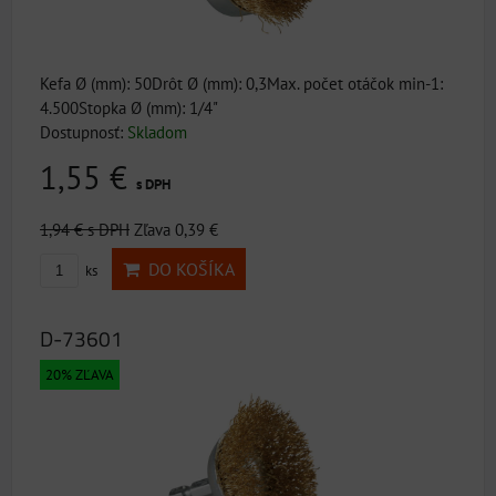
Kefa Ø (mm): 50Drôt Ø (mm): 0,3Max. počet otáčok min-1:
4.500Stopka Ø (mm): 1/4"
Dostupnosť:
Skladom
1,55 €
s DPH
1,94 €
s DPH
Zľava 0,39 €
DO KOŠÍKA
ks
D-73601
20% ZĽAVA