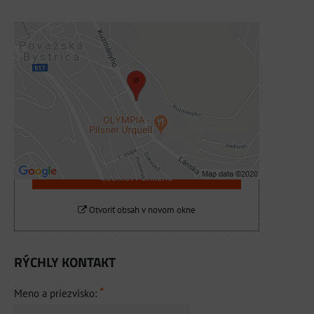
Externý obsah je blokovaný Voľbami
súkromia
Prajete si načítať externý obsah?
Povoliť tentokrát
Povoliť a zapamätať - súhlas s druhom
cookie: Funkčné
Otvoriť obsah v novom okne
RÝCHLY KONTAKT
*
Meno a priezvisko: