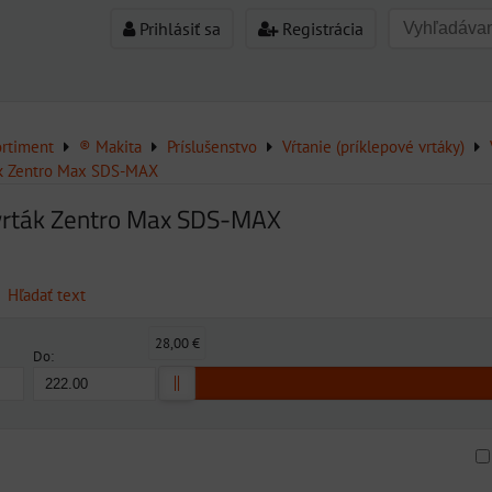
Prihlásiť sa
Registrácia
ortiment
® Makita
Príslušenstvo
Vŕtanie (príklepové vrtáky)
ák Zentro Max SDS-MAX
 vrták Zentro Max SDS-MAX
Hľadať text
28,00 €
Do: