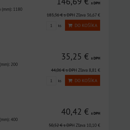
146,69 €
s DPH
a (mm): 1180
183,36 €
s DPH
Zľava 36,67 €
DO KOŠÍKA
ks
35,25 €
s DPH
 (mm): 200
44,06 €
s DPH
Zľava 8,81 €
DO KOŠÍKA
ks
40,42 €
s DPH
 (mm): 400
50,52 €
s DPH
Zľava 10,10 €