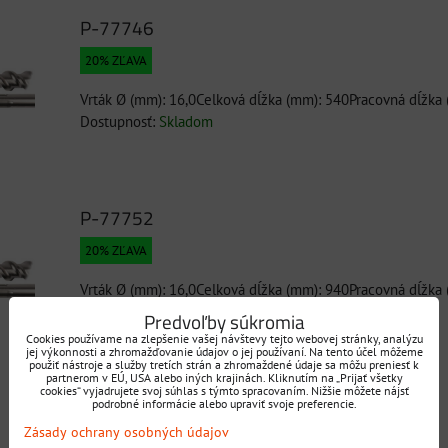
P-77746
20% ZĽAVA
Vrták Ø (mm): 16,0Celková dĺžka (mm): 540Pracovná dĺžka
Dostupnosť:
Skladom
P-77752
20% ZĽAVA
Vrták Ø (mm): 16,0Celková dĺžka (mm): 940Pracovná dĺžka
Dostupnosť:
Skladom
Predvoľby súkromia
Cookies používame na zlepšenie vašej návštevy tejto webovej stránky, analýzu
jej výkonnosti a zhromažďovanie údajov o jej používaní. Na tento účel môžeme
použiť nástroje a služby tretích strán a zhromaždené údaje sa môžu preniesť k
partnerom v EÚ, USA alebo iných krajinách. Kliknutím na „Prijať všetky
cookies“ vyjadrujete svoj súhlas s týmto spracovaním. Nižšie môžete nájsť
P-77768
podrobné informácie alebo upraviť svoje preferencie.
Zásady ochrany osobných údajov
20% ZĽAVA