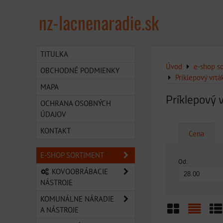
nz-lacnenaradie.sk
TITULKA
Úvod
e-shop s
OBCHODNÉ PODMIENKY
Príklepový vrt
MAPA
Príklepový
OCHRANA OSOBNÝCH
ÚDAJOV
KONTAKT
Cena
E-SHOP SORTIMENT
Od:
KOVOOBRÁBACIE
NÁSTROJE
KOMUNÁLNE NÁRADIE
A NÁSTROJE