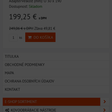
AdaptérVeľkosť (mm): O 30 x 190
Dostupnosť:
Skladom
199,25 €
s DPH
249,06 €
s DPH
Zľava 49,81 €
DO KOŠÍKA
ks
TITULKA
OBCHODNÉ PODMIENKY
MAPA
OCHRANA OSOBNÝCH ÚDAJOV
KONTAKT
E-SHOP SORTIMENT
KOVOOBRÁBACIE NÁSTROJE