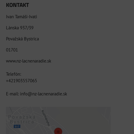
KONTAKT
Ivan Tamáši-Ivati
Lánska 937/39
Považská Bystrica
01701
www.nz-lacnenaradie.sk
Telefón:
+421903557065
E-mail: info@nz-lacnenaradie.sk
Externý obsah je blokovaný Voľbami
súkromia