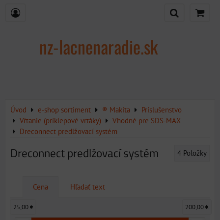
nz-lacnenaradie.sk
Úvod
e-shop sortiment
® Makita
Príslušenstvo
Vŕtanie (príklepové vrtáky)
Vhodné pre SDS-MAX
Dreconnect predlžovací systém
Dreconnect predlžovací systém
4
Položky
Cena
Hľadať text
25,00 €
200,00 €