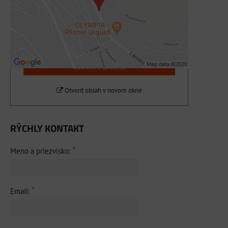
Prajete si načítať externý obsah?
Povoliť tentokrát
Povoliť a zapamätať - súhlas s druhom
cookie: Funkčné
Otvoriť obsah v novom okne
RÝCHLY KONTAKT
*
Meno a priezvisko:
*
Email: