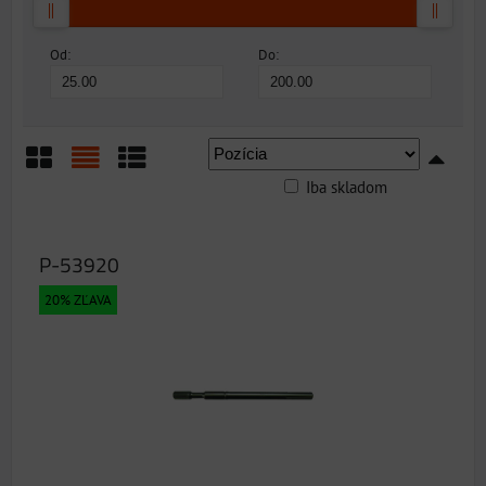
Od:
Do:
Iba skladom
Mriežka
Zoznam
Tabuľka
P-53920
20% ZĽAVA