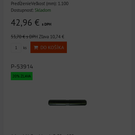
PredĺženieVeľkosť (mm): 1.100
Dostupnosť:
Skladom
42,96 €
s DPH
53,70 €
s DPH
Zľava 10,74 €
DO KOŠÍKA
ks
P-53914
20% ZĽAVA