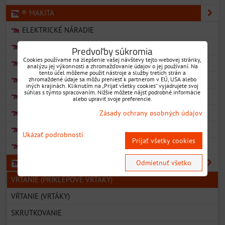
® MAKITA
ELEKTRICKÉ NÁRADIE
AKU NÁRADIE
Predvoľby súkromia
Cookies používame na zlepšenie vašej návštevy tejto webovej stránky,
PNEUMATICKÉ NÁRADIE
analýzu jej výkonnosti a zhromažďovanie údajov o jej používaní. Na
tento účel môžeme použiť nástroje a služby tretích strán a
ZÁHRADNÉ NÁRADIE
zhromaždené údaje sa môžu preniesť k partnerom v EÚ, USA alebo
iných krajinách. Kliknutím na „Prijať všetky cookies“ vyjadrujete svoj
súhlas s týmto spracovaním. Nižšie môžete nájsť podrobné informácie
AKU ZÁHRADNÉ NÁRADIE
alebo upraviť svoje preferencie.
AKU RÁDIÁ
Zásady ochrany osobných údajov
AKU OSTATNÉ STROJE
Ukázať podrobnosti
Prijať všetky cookies
VYSÁVAČE
PRÍSLUŠENSTVO
Odmietnuť všetko
VŔTANIE (PRÍKLEPOVÉ VRTÁKY)
VŔTANIE (VRTÁKY)
SKRUTKOVANIE