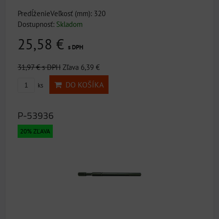
PredĺženieVeľkosť (mm): 320
Dostupnosť:
Skladom
25,58 €
s DPH
31,97 €
s DPH
Zľava 6,39 €
DO KOŠÍKA
ks
P-53936
20% ZĽAVA