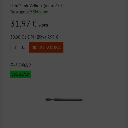
PredĺženieVeľkosť (mm): 750
Dostupnosť:
Skladom
31,97 €
s DPH
39,96 €
s DPH
Zľava 7,99 €
DO KOŠÍKA
ks
P-53942
20% ZĽAVA