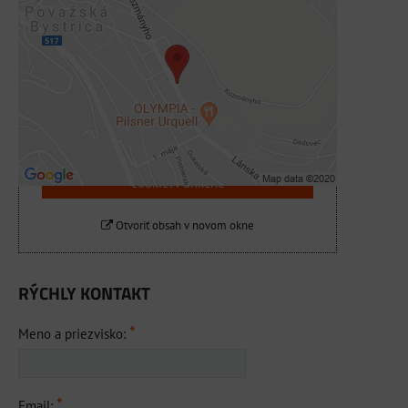
Externý obsah je blokovaný Voľbami
súkromia
Prajete si načítať externý obsah?
Povoliť tentokrát
Povoliť a zapamätať - súhlas s druhom
cookie: Funkčné
Otvoriť obsah v novom okne
RÝCHLY KONTAKT
*
Meno a priezvisko:
*
Email: