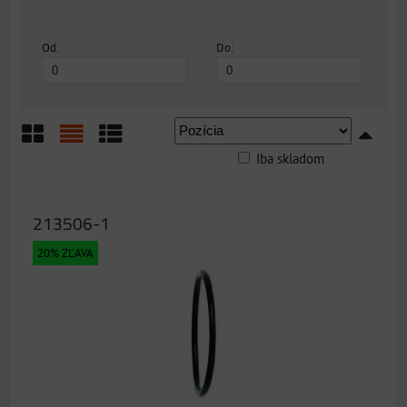
Od:
Do:
Iba skladom
Mriežka
Zoznam
Tabuľka
213506-1
20% ZĽAVA