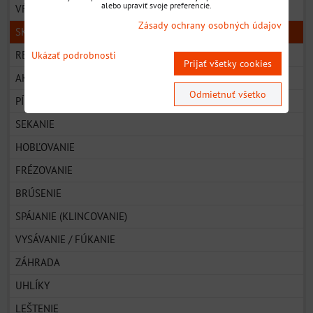
alebo upraviť svoje preferencie.
VŔTANIE (VRTÁKY)
Zásady ochrany osobných údajov
SKRUTKOVANIE
REZANIE
Ukázať podrobnosti
Prijať všetky cookies
AKU
Odmietnuť všetko
PÍLENIE
SEKANIE
HOBĽOVANIE
FRÉZOVANIE
BRÚSENIE
SPÁJANIE (KLINCOVANIE)
VYSÁVANIE / FÚKANIE
ZÁHRADA
UHLÍKY
LEŠTENIE