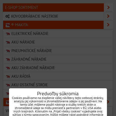
E-SHOP SORTIMENT
KOVOOBRÁBACIE NÁSTROJE
® MAKITA
ELEKTRICKÉ NÁRADIE
AKU NÁRADIE
PNEUMATICKÉ NÁRADIE
ZÁHRADNÉ NÁRADIE
AKU ZÁHRADNÉ NÁRADIE
AKU RÁDIÁ
AKU OSTATNÉ STROJE
Predvoľby súkromia
VYSÁVAČE
Cookies používame na zlepšenie vašej návštevy tejto webovej stránky,
analýzu jej výkonnosti a zhromažďovanie údajov o jej používaní. Na
PRÍSLUŠENSTVO
tento účel môžeme použiť nástroje a služby tretích strán a
zhromaždené údaje sa môžu preniesť k partnerom v EÚ, USA alebo
VŔTANIE (PRÍKLEPOVÉ VRTÁKY)
iných krajinách. Kliknutím na „Prijať všetky cookies“ vyjadrujete svoj
súhlas s týmto spracovaním. Nižšie môžete nájsť podrobné informácie