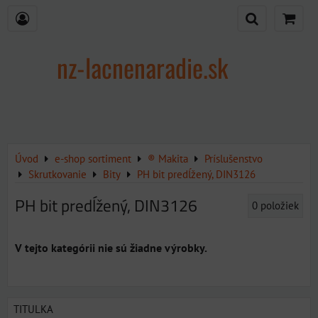
nz-lacnenaradie.sk
Úvod
e-shop sortiment
® Makita
Príslušenstvo
Skrutkovanie
Bity
PH bit predĺžený, DIN3126
PH bit predĺžený, DIN3126
0
položiek
TITULKA