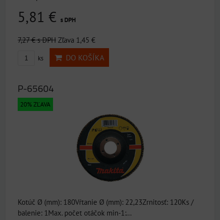
5,81 €
s DPH
7,27 €
s DPH
Zľava 1,45 €
DO KOŠÍKA
ks
P-65604
20% ZĽAVA
Kotúč Ø (mm): 180Vŕtanie Ø (mm): 22,23Zrnitosť: 120Ks /
balenie: 1Max. počet otáčok min-1:...