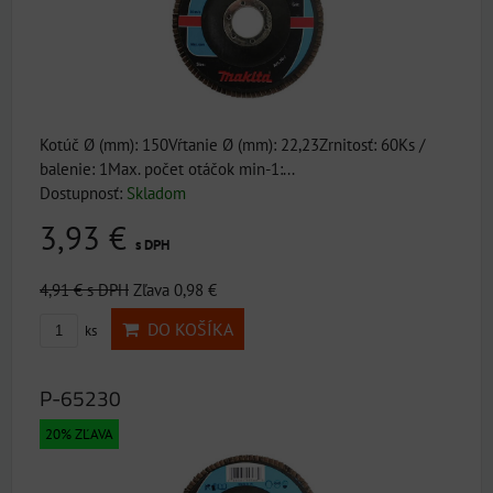
Kotúč Ø (mm): 150Vŕtanie Ø (mm): 22,23Zrnitosť: 60Ks /
balenie: 1Max. počet otáčok min-1:...
Dostupnosť:
Skladom
3,93 €
s DPH
4,91 €
s DPH
Zľava 0,98 €
DO KOŠÍKA
ks
P-65230
20% ZĽAVA