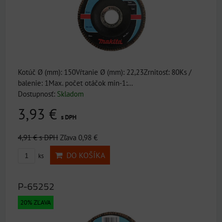
Kotúč Ø (mm): 150Vŕtanie Ø (mm): 22,23Zrnitosť: 80Ks /
balenie: 1Max. počet otáčok min-1:...
Dostupnosť:
Skladom
3,93 €
s DPH
4,91 €
s DPH
Zľava 0,98 €
DO KOŠÍKA
ks
P-65252
20% ZĽAVA