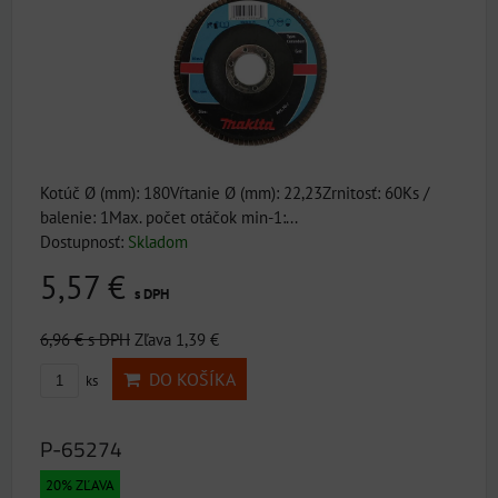
Kotúč Ø (mm): 180Vŕtanie Ø (mm): 22,23Zrnitosť: 60Ks /
balenie: 1Max. počet otáčok min-1:...
Dostupnosť:
Skladom
5,57 €
s DPH
6,96 €
s DPH
Zľava 1,39 €
DO KOŠÍKA
ks
P-65274
20% ZĽAVA