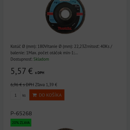
Kotúč Ø (mm): 180Vŕtanie Ø (mm): 22,23Zrnitosť: 40Ks /
balenie: 1Max. počet otáčok min-1:...
Dostupnosť:
Skladom
5,57 €
s DPH
6,96 €
s DPH
Zľava 1,39 €
DO KOŠÍKA
ks
P-65268
20% ZĽAVA