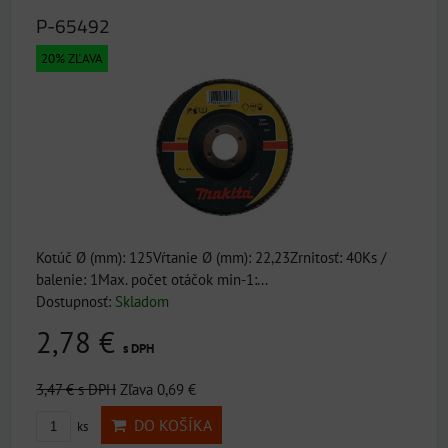
P-65492
20% ZĽAVA
Kotúč Ø (mm): 125Vŕtanie Ø (mm): 22,23Zrnitosť: 40Ks /
balenie: 1Max. počet otáčok min-1:...
Dostupnosť:
Skladom
2,78 €
s DPH
3,47 €
s DPH
Zľava 0,69 €
DO KOŠÍKA
ks