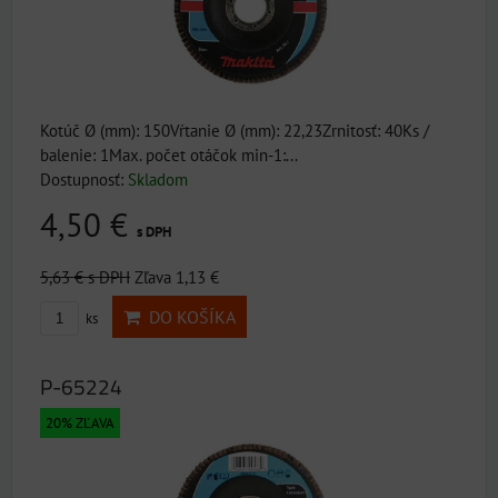
Kotúč Ø (mm): 150Vŕtanie Ø (mm): 22,23Zrnitosť: 40Ks /
balenie: 1Max. počet otáčok min-1:...
Dostupnosť:
Skladom
4,50 €
s DPH
5,63 €
s DPH
Zľava 1,13 €
DO KOŠÍKA
ks
P-65224
20% ZĽAVA