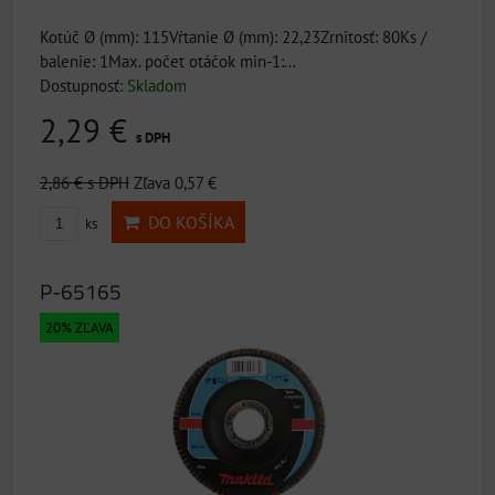
Kotúč Ø (mm): 115Vŕtanie Ø (mm): 22,23Zrnitosť: 80Ks /
balenie: 1Max. počet otáčok min-1:...
Dostupnosť:
Skladom
2,29 €
s DPH
2,86 €
s DPH
Zľava 0,57 €
DO KOŠÍKA
ks
P-65165
20% ZĽAVA