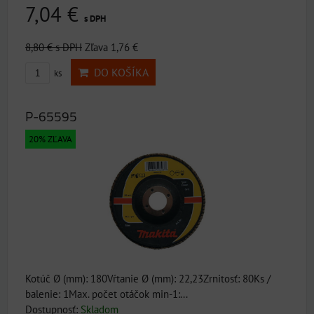
7,04 €
s DPH
8,80 €
s DPH
Zľava 1,76 €
DO KOŠÍKA
ks
P-65595
20% ZĽAVA
Kotúč Ø (mm): 180Vŕtanie Ø (mm): 22,23Zrnitosť: 80Ks /
balenie: 1Max. počet otáčok min-1:...
Dostupnosť:
Skladom