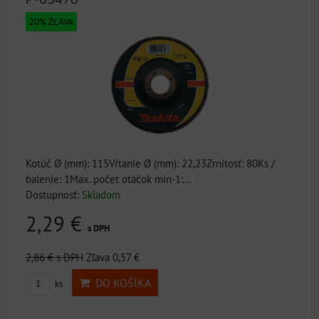
20% ZĽAVA
Kotúč Ø (mm): 115Vŕtanie Ø (mm): 22,23Zrnitosť: 80Ks /
balenie: 1Max. počet otáčok min-1:...
Dostupnosť:
Skladom
2,29 €
s DPH
2,86 €
s DPH
Zľava 0,57 €
DO KOŠÍKA
ks