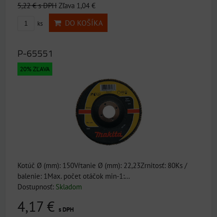
5,22 €
s DPH
Zľava 1,04 €
DO KOŠÍKA
ks
P-65551
20% ZĽAVA
Kotúč Ø (mm): 150Vŕtanie Ø (mm): 22,23Zrnitosť: 80Ks /
balenie: 1Max. počet otáčok min-1:...
Dostupnosť:
Skladom
4,17 €
s DPH