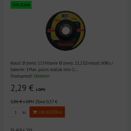
20% ZĽAVA
Kotúč Ø (mm): 115Vŕtanie Ø (mm): 22,23Zrnitosť: 60Ks /
balenie: 1Max. počet otáčok min-1:...
Dostupnosť:
Skladom
2,29 €
s DPH
2,86 €
s DPH
Zľava 0,57 €
DO KOŠÍKA
ks
P-65470