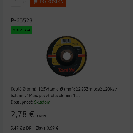
DO KOŠÍKA
ks
P-65523
20% ZĽAVA
Kotúč Ø (mm): 125Vŕtanie Ø (mm): 22,23Zrnitosť: 120Ks /
balenie: 1Max. počet otáčok min-1:...
Dostupnosť:
Skladom
2,78 €
s DPH
3,47 €
s DPH
Zľava 0,69 €