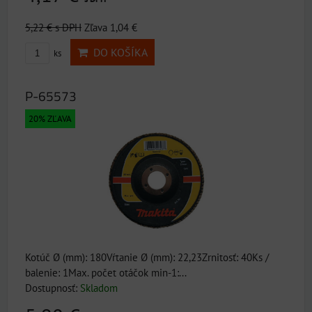
5,22 €
s DPH
Zľava 1,04 €
DO KOŠÍKA
ks
P-65573
20% ZĽAVA
Kotúč Ø (mm): 180Vŕtanie Ø (mm): 22,23Zrnitosť: 40Ks /
balenie: 1Max. počet otáčok min-1:...
Dostupnosť:
Skladom