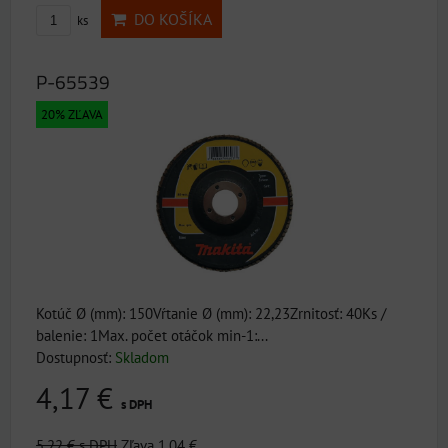
DO KOŠÍKA
ks
P-65539
20% ZĽAVA
Kotúč Ø (mm): 150Vŕtanie Ø (mm): 22,23Zrnitosť: 40Ks /
balenie: 1Max. počet otáčok min-1:...
Dostupnosť:
Skladom
4,17 €
s DPH
5,22 €
s DPH
Zľava 1,04 €