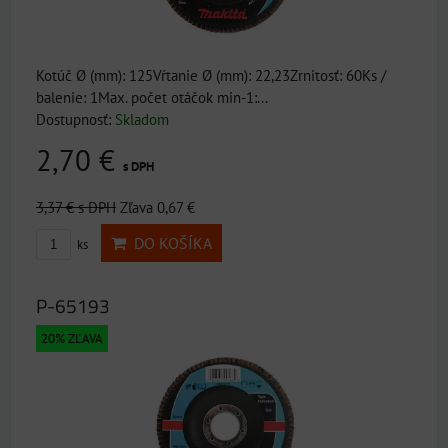
Kotúč Ø (mm): 125Vŕtanie Ø (mm): 22,23Zrnitosť: 60Ks /
balenie: 1Max. počet otáčok min-1:...
Dostupnosť:
Skladom
2,70 €
s DPH
3,37 €
s DPH
Zľava 0,67 €
DO KOŠÍKA
ks
P-65193
20% ZĽAVA