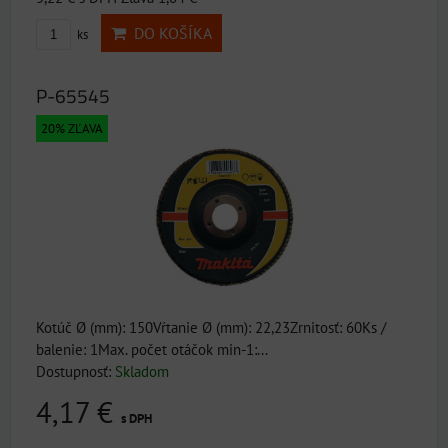
DO KOŠÍKA
ks
P-65545
20% ZĽAVA
Kotúč Ø (mm): 150Vŕtanie Ø (mm): 22,23Zrnitosť: 60Ks /
balenie: 1Max. počet otáčok min-1:...
Dostupnosť:
Skladom
4,17 €
s DPH