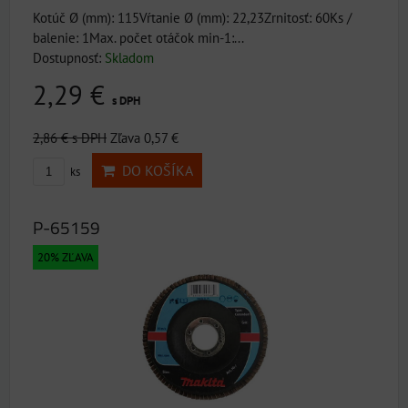
Kotúč Ø (mm): 115Vŕtanie Ø (mm): 22,23Zrnitosť: 60Ks /
balenie: 1Max. počet otáčok min-1:...
Dostupnosť:
Skladom
2,29 €
s DPH
2,86 €
s DPH
Zľava 0,57 €
DO KOŠÍKA
ks
P-65159
20% ZĽAVA