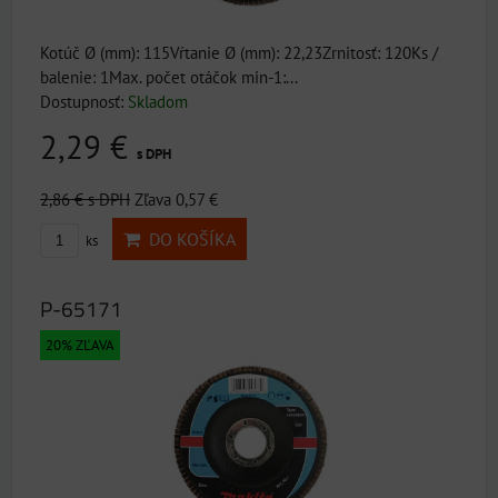
Kotúč Ø (mm): 115Vŕtanie Ø (mm): 22,23Zrnitosť: 120Ks /
balenie: 1Max. počet otáčok min-1:...
Dostupnosť:
Skladom
2,29 €
s DPH
2,86 €
s DPH
Zľava 0,57 €
DO KOŠÍKA
ks
P-65171
20% ZĽAVA