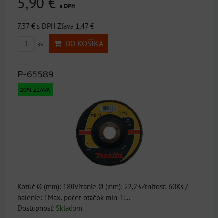
5,90 €
s DPH
7,37 €
s DPH
Zľava 1,47 €
DO KOŠÍKA
ks
P-65589
20% ZĽAVA
Kotúč Ø (mm): 180Vŕtanie Ø (mm): 22,23Zrnitosť: 60Ks /
balenie: 1Max. počet otáčok min-1:...
Dostupnosť:
Skladom