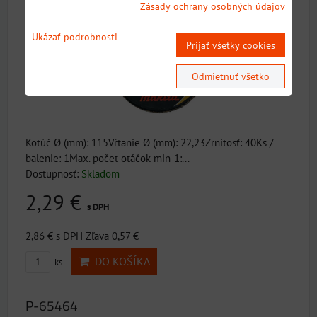
20% ZĽAVA
Zásady ochrany osobných údajov
Ukázať podrobnosti
Prijať všetky cookies
Odmietnuť všetko
Kotúč Ø (mm): 115Vŕtanie Ø (mm): 22,23Zrnitosť: 40Ks /
balenie: 1Max. počet otáčok min-1:...
Dostupnosť:
Skladom
2,29 €
s DPH
2,86 €
s DPH
Zľava 0,57 €
DO KOŠÍKA
ks
P-65464