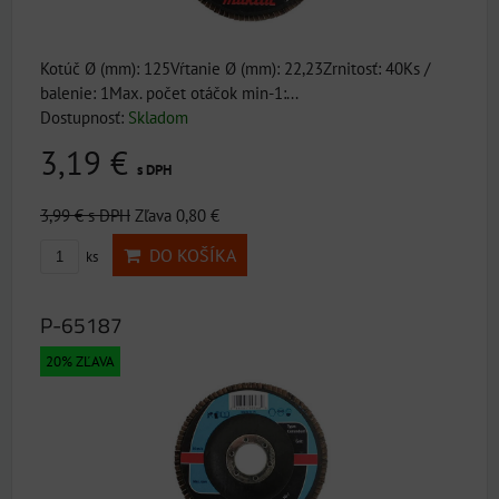
Kotúč Ø (mm): 125Vŕtanie Ø (mm): 22,23Zrnitosť: 40Ks /
balenie: 1Max. počet otáčok min-1:...
Dostupnosť:
Skladom
3,19 €
s DPH
3,99 €
s DPH
Zľava 0,80 €
DO KOŠÍKA
ks
P-65187
20% ZĽAVA