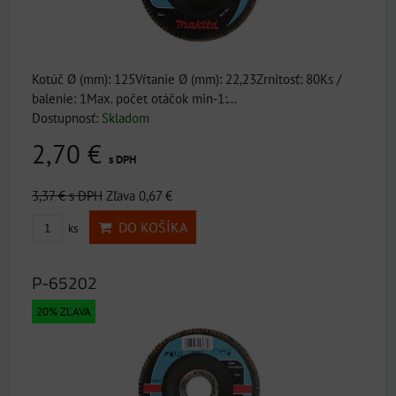
Kotúč Ø (mm): 125Vŕtanie Ø (mm): 22,23Zrnitosť: 80Ks /
balenie: 1Max. počet otáčok min-1:...
Dostupnosť:
Skladom
2,70 €
s DPH
3,37 €
s DPH
Zľava 0,67 €
DO KOŠÍKA
ks
P-65202
20% ZĽAVA