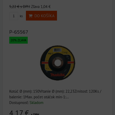
5,22 €
s DPH
Zľava 1,04 €
DO KOŠÍKA
ks
P-65567
20% ZĽAVA
Kotúč Ø (mm): 150Vŕtanie Ø (mm): 22,23Zrnitosť: 120Ks /
balenie: 1Max. počet otáčok min-1:...
Dostupnosť:
Skladom
4,17 €
s DPH