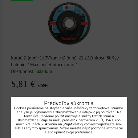
Kotúč Ø (mm): 180Vŕtanie Ø (mm): 22,23Zrnitosť: 80Ks /
balenie: 1Max. počet otáčok min-1:...
Dostupnosť:
Skladom
5,81 €
s DPH
7,27 €
s DPH
Zľava 1,45 €
Predvoľby súkromia
Cookies používame na zlepšenie vašej návštevy tejto webovej stránky,
DO KOŠÍKA
ks
analýzu jej výkonnosti a zhromažďovanie údajov o jej používaní. Na
tento účel môžeme použiť nástroje a služby tretích strán a
zhromaždené údaje sa môžu preniesť k partnerom v EÚ, USA alebo
iných krajinách. Kliknutím na „Prijať všetky cookies“ vyjadrujete svoj
P-65458
súhlas s týmto spracovaním. Nižšie môžete nájsť podrobné informácie
alebo upraviť svoje preferencie.