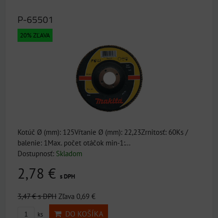
P-65501
20% ZĽAVA
Kotúč Ø (mm): 125Vŕtanie Ø (mm): 22,23Zrnitosť: 60Ks /
balenie: 1Max. počet otáčok min-1:...
Dostupnosť:
Skladom
2,78 €
s DPH
3,47 €
s DPH
Zľava 0,69 €
DO KOŠÍKA
ks