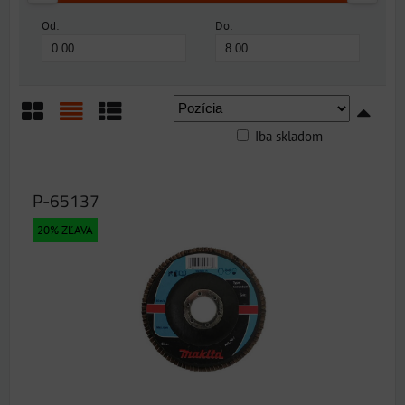
Od:
Do:
Iba skladom
Mriežka
Zoznam
Tabuľka
P-65137
20% ZĽAVA