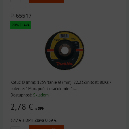
P-65517
20% ZĽAVA
Kotúč Ø (mm): 125Vŕtanie Ø (mm): 22,23Zrnitosť: 80Ks /
balenie: 1Max. počet otáčok min-1:...
Dostupnosť:
Skladom
2,78 €
s DPH
3,47 €
s DPH
Zľava 0,69 €