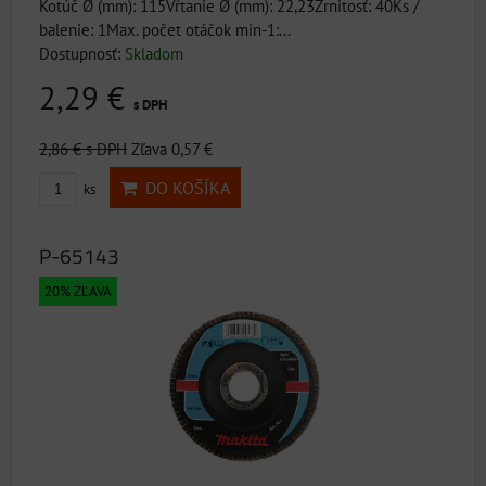
Kotúč Ø (mm): 115Vŕtanie Ø (mm): 22,23Zrnitosť: 40Ks /
balenie: 1Max. počet otáčok min-1:...
Dostupnosť:
Skladom
2,29 €
s DPH
2,86 €
s DPH
Zľava 0,57 €
DO KOŠÍKA
ks
P-65143
20% ZĽAVA