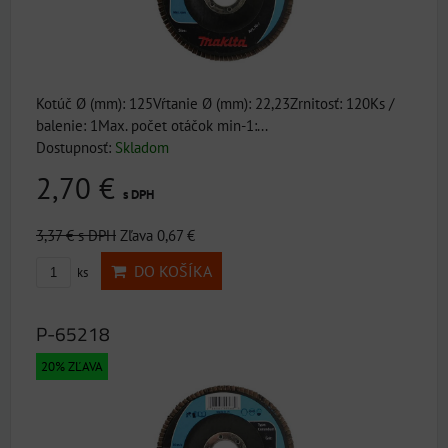
Kotúč Ø (mm): 125Vŕtanie Ø (mm): 22,23Zrnitosť: 120Ks /
balenie: 1Max. počet otáčok min-1:...
Dostupnosť:
Skladom
2,70 €
s DPH
3,37 €
s DPH
Zľava 0,67 €
DO KOŠÍKA
ks
P-65218
20% ZĽAVA