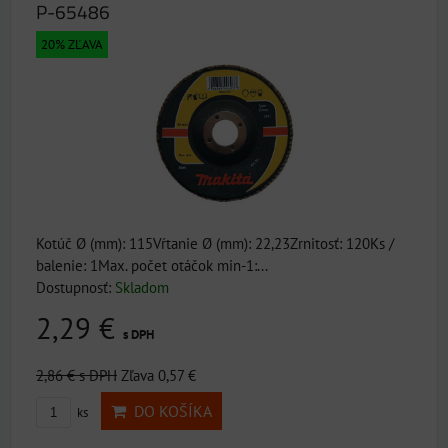
P-65486
20% ZĽAVA
Kotúč Ø (mm): 115Vŕtanie Ø (mm): 22,23Zrnitosť: 120Ks /
balenie: 1Max. počet otáčok min-1:...
Dostupnosť:
Skladom
2,29 €
s DPH
2,86 €
s DPH
Zľava 0,57 €
DO KOŠÍKA
ks