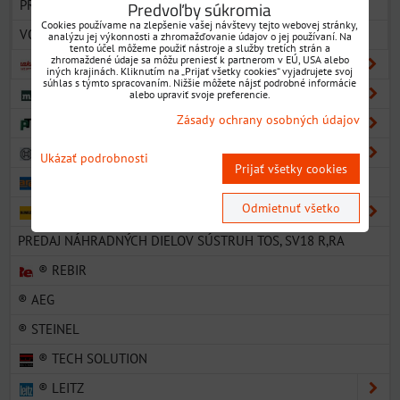
PRÍSLUŠENSTVO PRE AKU ZHUTŇOVAČE BETÓNU
Predvoľby súkromia
Cookies používame na zlepšenie vašej návštevy tejto webovej stránky,
VODIACE LIŠTY
analýzu jej výkonnosti a zhromažďovanie údajov o jej používaní. Na
tento účel môžeme použiť nástroje a služby tretích strán a
zhromaždené údaje sa môžu preniesť k partnerom v EÚ, USA alebo
MAKITA MT SÉRIA
iných krajinách. Kliknutím na „Prijať všetky cookies“ vyjadrujete svoj
súhlas s týmto spracovaním. Nižšie môžete nájsť podrobné informácie
® METABO
alebo upraviť svoje preferencie.
Zásady ochrany osobných údajov
® HITACHI => HIKOKI
® BOSCH
Ukázať podrobnosti
Prijať všetky cookies
® NAREX
Odmietnuť všetko
® DEWALT
PREDAJ NÁHRADNÝCH DIELOV SÚSTRUH TOS, SV18 R,RA
® REBIR
® AEG
® STEINEL
® TECH SOLUTION
® LEITZ