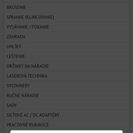
BRÚSENIE
SPÁJANIE (KLINCOVANIE)
VYSÁVANIE / FÚKANIE
ZÁHRADA
UHLÍKY
LEŠTENIE
DRŽIAKY NA NÁRADIE
LASEROVÁ TECHNIKA
SYSTAINERY
RUČNÉ NÁRADIE
SADY
SIEŤOVÉ AC / DC ADAPTÉRY
PRACOVNÉ RUKAVICE