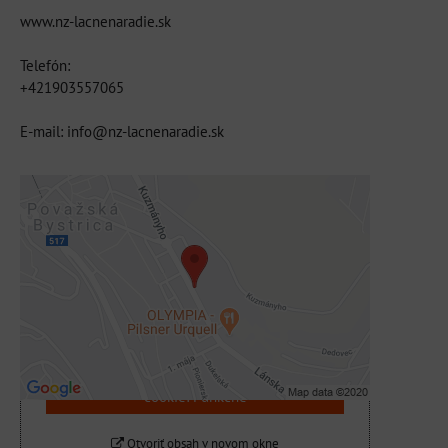
www.nz-lacnenaradie.sk
Telefón:
+421903557065
E-mail: info@nz-lacnenaradie.sk
Externý obsah je blokovaný Voľbami
súkromia
Prajete si načítať externý obsah?
Povoliť tentokrát
Povoliť a zapamätať - súhlas s druhom
cookie: Funkčné
Otvoriť obsah v novom okne