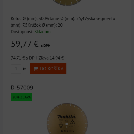
Kotúč Ø (mm): 300Vŕtanie Ø (mm): 25,4Výška segmentu
(mm): 7,5Krúžok Ø (mm): 20
Dostupnosť:
Skladom
59,77 €
s DPH
74,71 €
s DPH
Zľava 14,94 €
DO KOŠÍKA
ks
D-57009
20% ZĽAVA