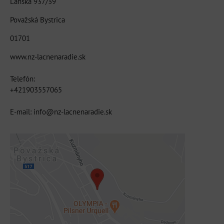
Lánska 937/39
Považská Bystrica
01701
www.nz-lacnenaradie.sk
Telefón:
+421903557065
E-mail: info@nz-lacnenaradie.sk
Externý obsah je blokovaný Voľbami
súkromia
Prajete si načítať externý obsah?
Povoliť tentokrát