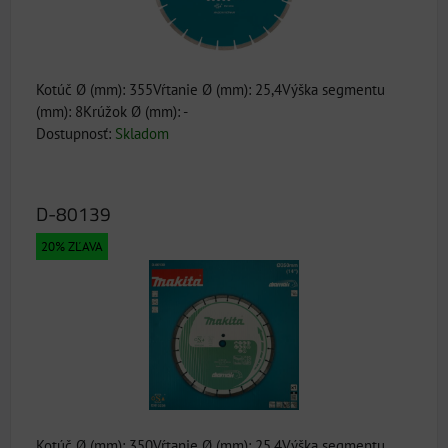
Kotúč Ø (mm): 355Vŕtanie Ø (mm): 25,4Výška segmentu
(mm): 8Krúžok Ø (mm): -
Dostupnosť:
Skladom
D-80139
20% ZĽAVA
Kotúč Ø (mm): 350Vŕtanie Ø (mm): 25,4Výška segmentu