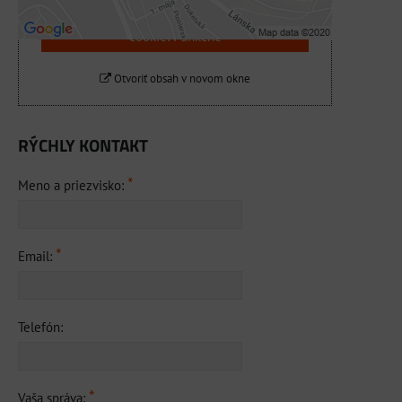
Povoliť a zapamätať - súhlas s druhom
cookie: Funkčné
Otvoriť obsah v novom okne
RÝCHLY KONTAKT
*
Meno a priezvisko:
*
Email:
Telefón:
*
Vaša správa: