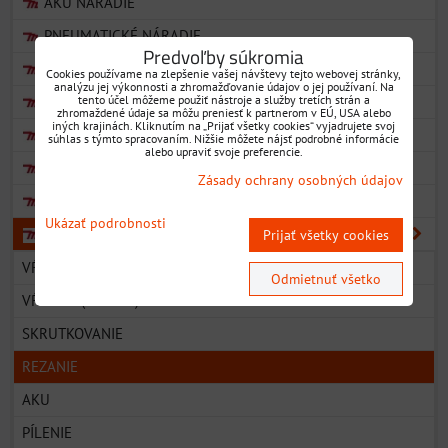
AKU NÁRADIE
PNEUMATICKÉ NÁRADIE
Predvoľby súkromia
ZÁHRADNÉ NÁRADIE
Cookies používame na zlepšenie vašej návštevy tejto webovej stránky,
analýzu jej výkonnosti a zhromažďovanie údajov o jej používaní. Na
AKU ZÁHRADNÉ NÁRADIE
tento účel môžeme použiť nástroje a služby tretích strán a
zhromaždené údaje sa môžu preniesť k partnerom v EÚ, USA alebo
iných krajinách. Kliknutím na „Prijať všetky cookies“ vyjadrujete svoj
AKU RÁDIÁ
súhlas s týmto spracovaním. Nižšie môžete nájsť podrobné informácie
alebo upraviť svoje preferencie.
AKU OSTATNÉ STROJE
Zásady ochrany osobných údajov
VYSÁVAČE
Ukázať podrobnosti
PRÍSLUŠENSTVO
Prijať všetky cookies
VŔTANIE (PRÍKLEPOVÉ VRTÁKY)
Odmietnuť všetko
VŔTANIE (VRTÁKY)
SKRUTKOVANIE
REZANIE
AKU
PÍLENIE