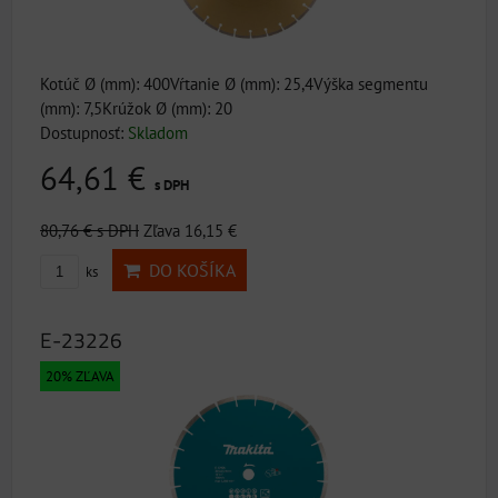
Kotúč Ø (mm): 400Vŕtanie Ø (mm): 25,4Výška segmentu
(mm): 7,5Krúžok Ø (mm): 20
Dostupnosť:
Skladom
64,61 €
s DPH
80,76 €
s DPH
Zľava 16,15 €
DO KOŠÍKA
ks
E-23226
20% ZĽAVA