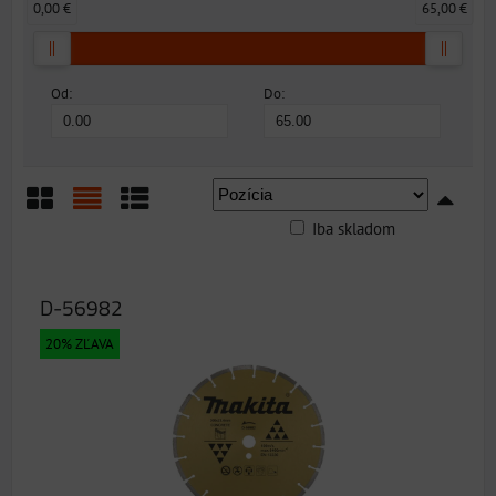
0,00 €
65,00 €
Od:
Do:
Iba skladom
Mriežka
Zoznam
Tabuľka
D-56982
20% ZĽAVA