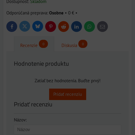
Dostupnosť:
Skladom
Osobne
•
0 €
•
Bluesky
Twitter
Facebook
Pinterest
Reddit
LinkedIn
WhatsApp
E-
mail
0
0
Recenzie
Diskusia
Hodnotenie produktu
Zatiaľ bez hodnotenia. Buďte prvý!
Pridať recenziu
Pridať recenziu
Názov: