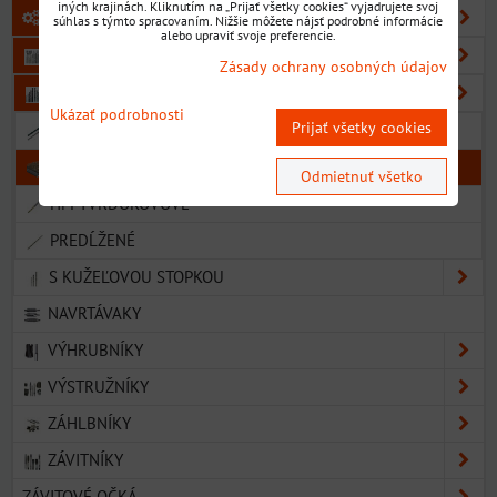
iných krajinách. Kliknutím na „Prijať všetky cookies“ vyjadrujete svoj
KOVOOBRÁBACIE NÁSTROJE
súhlas s týmto spracovaním. Nižšie môžete nájsť podrobné informácie
alebo upraviť svoje preferencie.
VRTÁKY
Zásady ochrany osobných údajov
S VALCOVOU STOPKOU
Ukázať podrobnosti
Prijať všetky cookies
HSS
HSS CO
Odmietnuť všetko
HM TVRDOKOVOVÉ
PREDĹŽENÉ
S KUŽEĽOVOU STOPKOU
NAVRTÁVAKY
VÝHRUBNÍKY
VÝSTRUŽNÍKY
ZÁHLBNÍKY
ZÁVITNÍKY
ZÁVITOVÉ OČKÁ