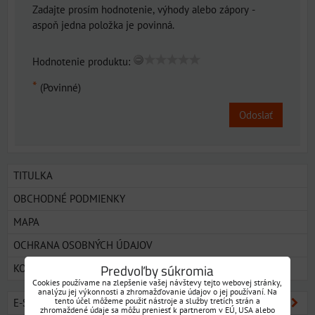
Zadajte prosím hodnotenie, výhody alebo zápory -
aspoň jedna položka je povinná.
Hodnotenie produktu:
*
(Povinné)
Odoslať
TITULKA
OBCHODNÉ PODMIENKY
MAPA
OCHRANA OSOBNÝCH ÚDAJOV
Predvoľby súkromia
KONTAKT
Cookies používame na zlepšenie vašej návštevy tejto webovej stránky,
analýzu jej výkonnosti a zhromažďovanie údajov o jej používaní. Na
tento účel môžeme použiť nástroje a služby tretích strán a
E-SHOP SORTIMENT
zhromaždené údaje sa môžu preniesť k partnerom v EÚ, USA alebo