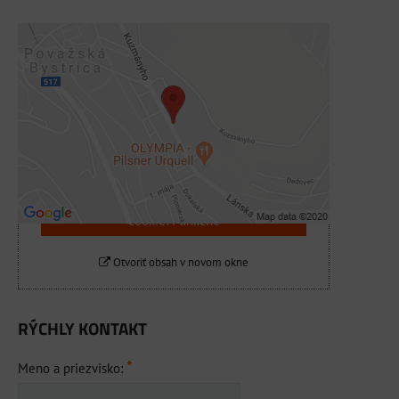
Externý obsah je blokovaný Voľbami
súkromia
Prajete si načítať externý obsah?
Povoliť tentokrát
Povoliť a zapamätať - súhlas s druhom
cookie: Funkčné
Otvoriť obsah v novom okne
RÝCHLY KONTAKT
*
Meno a priezvisko: