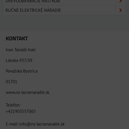
DREVOOBRÁBACIE NÁSTROJE
RUČNÉ ELEKTRICKÉ NÁRADIE
KONTAKT
Ivan Tamáši-Ivati
Lánska 937/39
Považská Bystrica
01701
www.nz-lacnenaradie.sk
Telefón:
+421903557065
E-mail: info@nz-lacnenaradie.sk