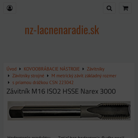
nz-lacnenaradie.sk
Úvod
KOVOOBRÁBACIE NÁSTROJE
Závitníky
Závitníky strojné
M metrický závit základný rozmer
s priamou drážkou CSN 223042
Závitník M16 ISO2 HSSE Narex 3000
Hodnotenie produktu:
Zatiaľ bez hodnotenia. Buďte prvý!