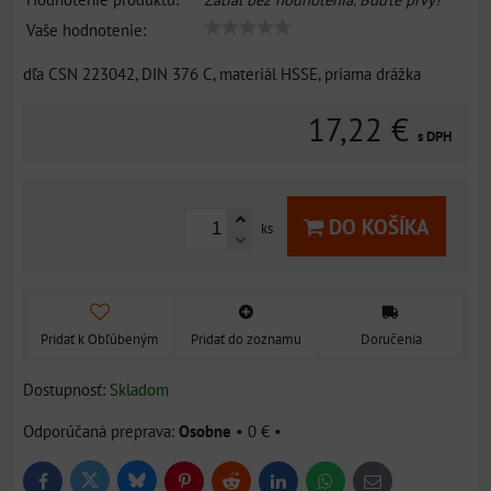
Vaše hodnotenie:
dľa CSN 223042, DIN 376 C, materiál HSSE, priama drážka
17,22 €
s DPH
DO KOŠÍKA
ks
Pridať k Obľúbeným
Pridať do zoznamu
Doručenia
Dostupnosť:
Skladom
Osobne
•
0 €
•
Bluesky
Twitter
Facebook
Pinterest
Reddit
LinkedIn
WhatsApp
E-