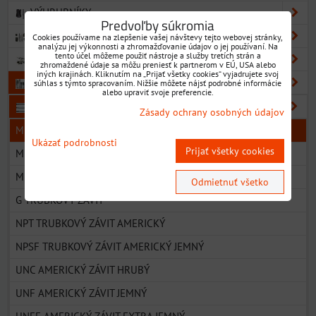
VÝHRUBNÍKY
Predvoľby súkromia
VÝSTRUŽNÍKY
Cookies používame na zlepšenie vašej návštevy tejto webovej stránky,
analýzu jej výkonnosti a zhromažďovanie údajov o jej používaní. Na
tento účel môžeme použiť nástroje a služby tretích strán a
ZÁHLBNÍKY
zhromaždené údaje sa môžu preniesť k partnerom v EÚ, USA alebo
iných krajinách. Kliknutím na „Prijať všetky cookies“ vyjadrujete svoj
ZÁVITNÍKY
súhlas s týmto spracovaním. Nižšie môžete nájsť podrobné informácie
alebo upraviť svoje preferencie.
ZÁVITNÍKY STROJNÉ
Zásady ochrany osobných údajov
M METRICKÝ ZÁVIT ZÁKLADNÝ ROZMER
Ukázať podrobnosti
Prijať všetky cookies
MF METRICKÝ ZÁVIT JEMNÉ STÚPANIE
M METRICKÝ ZÁVIT TVÁRNIACE ZÁVITNÍKY
Odmietnuť všetko
G TRUBKOVÝ ZÁVIT
NPT TRUBKOVÝ ZÁVIT AMERICKÝ
NPSF TRUBKOVÝ ZÁVIT AMERICKÝ JEMNÝ
UNC AMERICKÝ ZÁVIT HRUBÝ
UNF AMERICKÝ ZÁVIT JEMNÝ