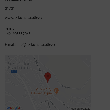
01701
www.nz-lacnenaradie.sk
Telefón:
+421903557065
E-mail: info@nz-lacnenaradie.sk
Externý obsah je blokovaný Voľbami
súkromia
Prajete si načítať externý obsah?
Povoliť tentokrát
Povoliť a zapamätať - súhlas s druhom
cookie: Funkčné