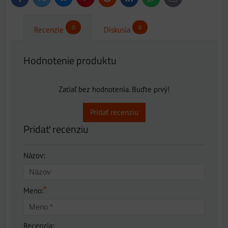
Facebook
Pinterest
Reddit
LinkedIn
WhatsApp
E-
mail
0
0
Recenzie
Diskusia
Hodnotenie produktu
Zatiaľ bez hodnotenia. Buďte prvý!
Pridať recenziu
Pridať recenziu
Názov:
*
Meno:
Recenzia: