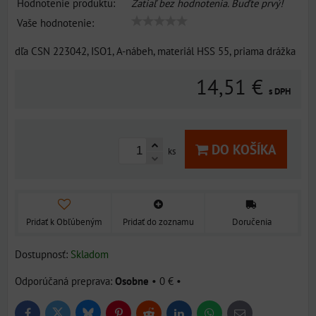
Hodnotenie produktu:
Zatiaľ bez hodnotenia. Buďte prvý!
Vaše hodnotenie:
dľa CSN 223042, ISO1, A-nábeh, materiál HSS 55, priama drážka
14,51 €
s DPH
DO KOŠÍKA
ks
Pridať k Obľúbeným
Pridať do zoznamu
Doručenia
Dostupnosť:
Skladom
Osobne
•
0 €
•
Bluesky
Twitter