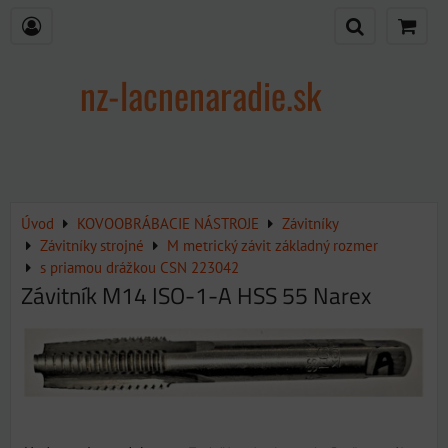
nz-lacnenaradie.sk
Úvod
KOVOOBRÁBACIE NÁSTROJE
Závitníky
Závitníky strojné
M metrický závit základný rozmer
s priamou drážkou CSN 223042
Závitník M14 ISO-1-A HSS 55 Narex