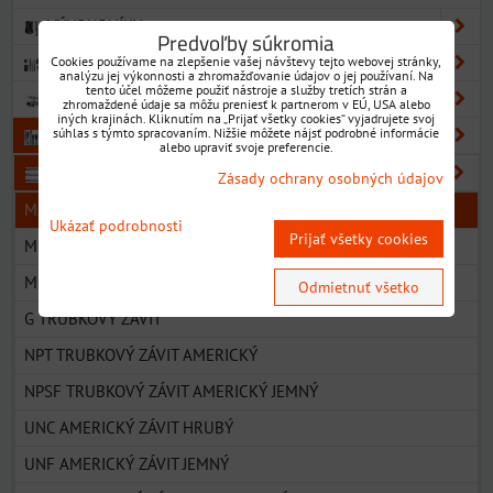
VÝHRUBNÍKY
Predvoľby súkromia
VÝSTRUŽNÍKY
Cookies používame na zlepšenie vašej návštevy tejto webovej stránky,
analýzu jej výkonnosti a zhromažďovanie údajov o jej používaní. Na
tento účel môžeme použiť nástroje a služby tretích strán a
ZÁHLBNÍKY
zhromaždené údaje sa môžu preniesť k partnerom v EÚ, USA alebo
iných krajinách. Kliknutím na „Prijať všetky cookies“ vyjadrujete svoj
súhlas s týmto spracovaním. Nižšie môžete nájsť podrobné informácie
ZÁVITNÍKY
alebo upraviť svoje preferencie.
ZÁVITNÍKY STROJNÉ
Zásady ochrany osobných údajov
M METRICKÝ ZÁVIT ZÁKLADNÝ ROZMER
Ukázať podrobnosti
Prijať všetky cookies
MF METRICKÝ ZÁVIT JEMNÉ STÚPANIE
M METRICKÝ ZÁVIT TVÁRNIACE ZÁVITNÍKY
Odmietnuť všetko
G TRUBKOVÝ ZÁVIT
NPT TRUBKOVÝ ZÁVIT AMERICKÝ
NPSF TRUBKOVÝ ZÁVIT AMERICKÝ JEMNÝ
UNC AMERICKÝ ZÁVIT HRUBÝ
UNF AMERICKÝ ZÁVIT JEMNÝ