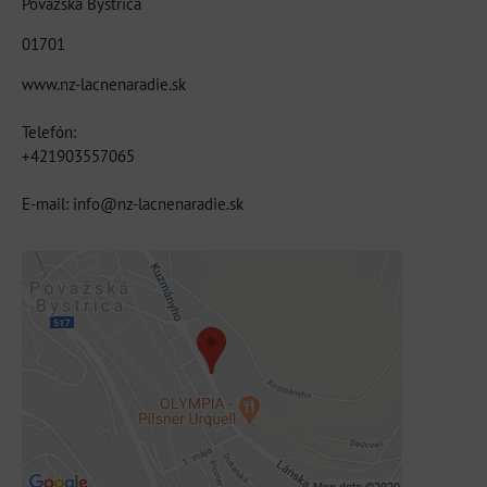
Považská Bystrica
01701
www.nz-lacnenaradie.sk
Telefón:
+421903557065
E-mail: info@nz-lacnenaradie.sk
Externý obsah je blokovaný Voľbami
súkromia
Prajete si načítať externý obsah?
Povoliť tentokrát
Povoliť a zapamätať - súhlas s druhom