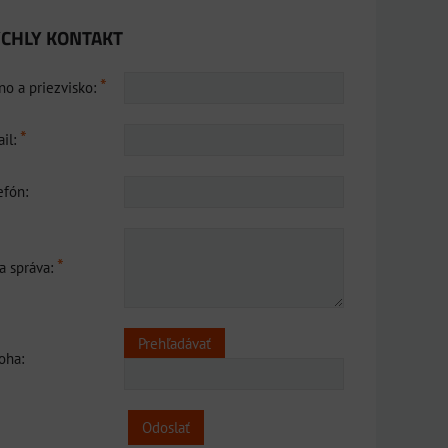
CHLY KONTAKT
*
o a priezvisko:
*
il:
efón:
*
a správa:
loha:
Odoslať