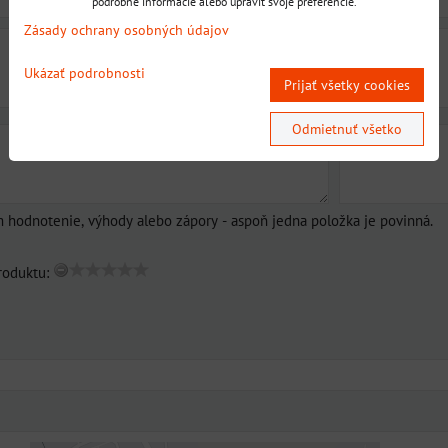
podrobné informácie alebo upraviť svoje preferencie.
Zásady ochrany osobných údajov
Ukázať podrobnosti
Prijať všetky cookies
Odmietnuť všetko
m hodnotenie, výhody alebo zápory - aspoň jedna položka je povinná.
roduktu: