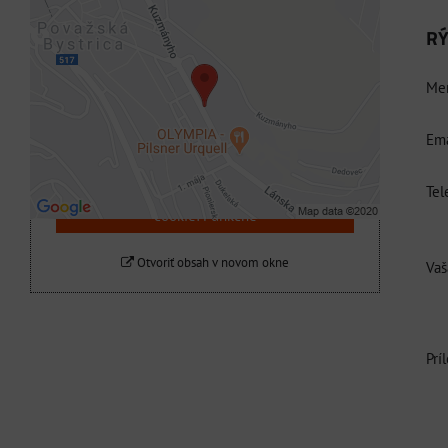
RÝ
Externý obsah je blokovaný Voľbami
súkromia
Men
Prajete si načítať externý obsah?
Ema
Povoliť tentokrát
Tel
Povoliť a zapamätať - súhlas s druhom
cookie: Funkčné
Otvoriť obsah v novom okne
Vaš
Prí