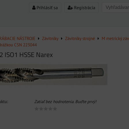
Prihlásiť sa
Registrácia
ÁBACIE NÁSTROJE
Závitníky
Závitníky strojné
M metrický záv
 drážkou CSN 223044
12 ISO1 HSSE Narex
ktu:
Zatiaľ bez hodnotenia. Buďte prvý!