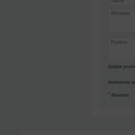
Zadajte prosí
Hodnotenie p
*
(Povinné)