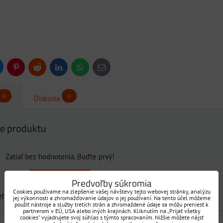
uesky
Pinterest
Reddit
LinkedIn
WhatsApp
E-
mail
0
0
Diskusia
e produktu
Zatiaľ bez hodnotenia. Buďte prvý!
Pridať recenziu
Predvoľby súkromia
Cookies používame na zlepšenie vašej návštevy tejto webovej stránky, analýzu
enziu
jej výkonnosti a zhromažďovanie údajov o jej používaní. Na tento účel môžeme
použiť nástroje a služby tretích strán a zhromaždené údaje sa môžu preniesť k
partnerom v EÚ, USA alebo iných krajinách. Kliknutím na „Prijať všetky
cookies“ vyjadrujete svoj súhlas s týmto spracovaním. Nižšie môžete nájsť