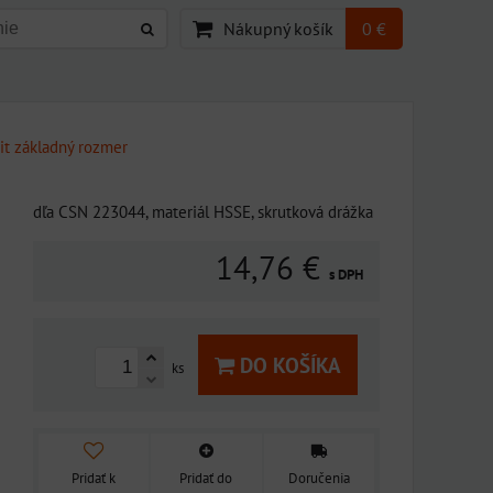
Nákupný košík
0 €
it základný rozmer
dľa CSN 223044, materiál HSSE, skrutková drážka
14,76 €
s DPH
DO KOŠÍKA
ks
Pridať k
Pridať do
Doručenia