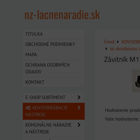
nz-lacnenaradie.sk
TITULKA
Úvod
KOVOOBR
OBCHODNÉ PODMIENKY
so skrutkovou
MAPA
Závitník M
OCHRANA OSOBNÝCH
ÚDAJOV
KONTAKT
E-SHOP SORTIMENT
KOVOOBRÁBACIE
Hodnotenie produ
NÁSTROJE
Vaše hodnotenie:
KOMUNÁLNE NÁRADIE
A NÁSTROJE