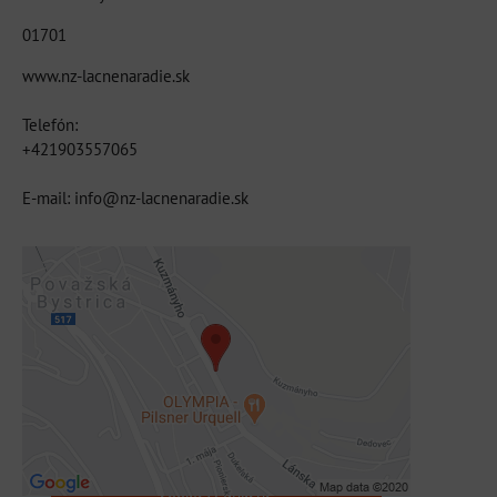
01701
www.nz-lacnenaradie.sk
Telefón:
+421903557065
E-mail: info@nz-lacnenaradie.sk
Externý obsah je blokovaný Voľbami
súkromia
Prajete si načítať externý obsah?
Povoliť tentokrát
Povoliť a zapamätať - súhlas s druhom
cookie: Funkčné