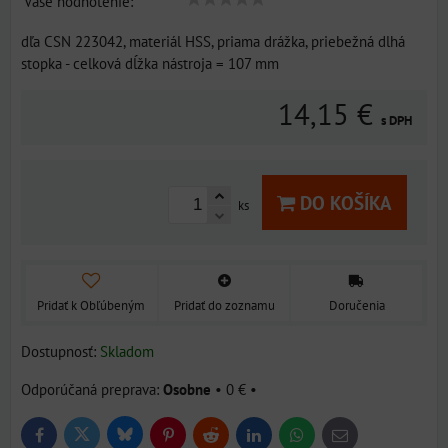
Vaše hodnotenie:
dľa CSN 223042, materiál HSS, priama drážka, priebežná dlhá
stopka - celková dĺžka nástroja = 107 mm
14,15 €
s DPH
DO KOŠÍKA
ks
Pridať k Obľúbeným
Pridať do zoznamu
Doručenia
Dostupnosť:
Skladom
Osobne
•
0 €
•
Bluesky
Twitter
Facebook
Pinterest
Reddit
LinkedIn
WhatsApp
E-