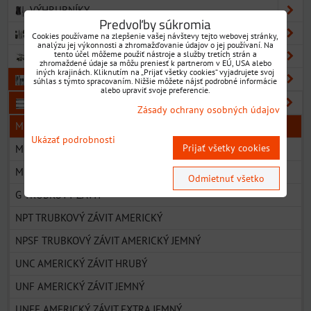
VÝHRUBNÍKY
Predvoľby súkromia
VÝSTRUŽNÍKY
Cookies používame na zlepšenie vašej návštevy tejto webovej stránky,
analýzu jej výkonnosti a zhromažďovanie údajov o jej používaní. Na
tento účel môžeme použiť nástroje a služby tretích strán a
ZÁHLBNÍKY
zhromaždené údaje sa môžu preniesť k partnerom v EÚ, USA alebo
iných krajinách. Kliknutím na „Prijať všetky cookies“ vyjadrujete svoj
ZÁVITNÍKY
súhlas s týmto spracovaním. Nižšie môžete nájsť podrobné informácie
alebo upraviť svoje preferencie.
ZÁVITNÍKY STROJNÉ
Zásady ochrany osobných údajov
M METRICKÝ ZÁVIT ZÁKLADNÝ ROZMER
Ukázať podrobnosti
Prijať všetky cookies
MF METRICKÝ ZÁVIT JEMNÉ STÚPANIE
M METRICKÝ ZÁVIT TVÁRNIACE ZÁVITNÍKY
Odmietnuť všetko
G TRUBKOVÝ ZÁVIT
NPT TRUBKOVÝ ZÁVIT AMERICKÝ
NPSF TRUBKOVÝ ZÁVIT AMERICKÝ JEMNÝ
UNC AMERICKÝ ZÁVIT HRUBÝ
UNF AMERICKÝ ZÁVIT JEMNÝ
UNEF AMERICKÝ ZÁVIT EXTRA JEMNÝ