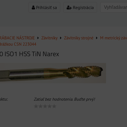
Prihlásiť sa
Registrácia
ÁBACIE NÁSTROJE
Závitníky
Závitníky strojné
M metrický záv
 drážkou CSN 223044
0 ISO1 HSS TiN Narex
ktu:
Zatiaľ bez hodnotenia. Buďte prvý!