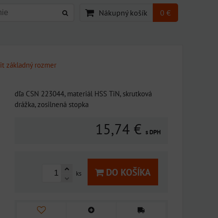
Nákupný košík
0 €
it základný rozmer
dľa CSN 223044, materiál HSS TiN, skrutková
drážka, zosilnená stopka
15,74 €
s DPH
DO KOŠÍKA
ks