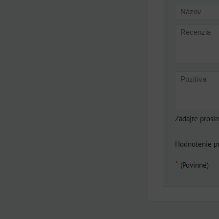
Zadajte prosí
Hodnotenie p
*
(Povinné)