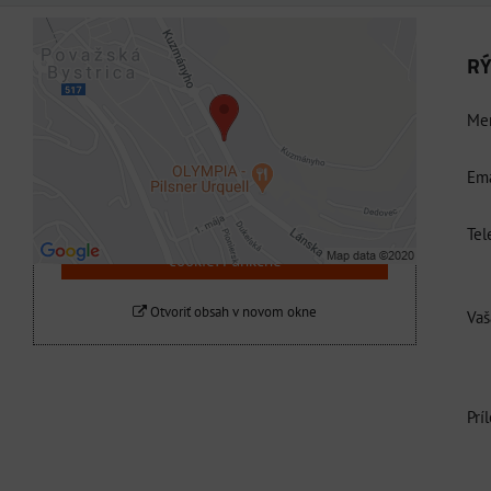
RÝ
Externý obsah je blokovaný Voľbami
súkromia
Men
Prajete si načítať externý obsah?
Ema
Povoliť tentokrát
Tel
Povoliť a zapamätať - súhlas s druhom
cookie: Funkčné
Otvoriť obsah v novom okne
Vaš
Prí