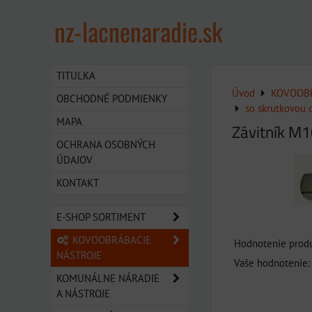
nz-lacnenaradie.sk
TITULKA
Úvod
KOVOOBR
OBCHODNÉ PODMIENKY
so skrutkovou
MAPA
Závitník M1
OCHRANA OSOBNÝCH
ÚDAJOV
KONTAKT
E-SHOP SORTIMENT
KOVOOBRÁBACIE
Hodnotenie produ
NÁSTROJE
Vaše hodnotenie:
KOMUNÁLNE NÁRADIE
A NÁSTROJE