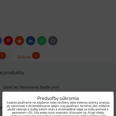
uesky
Pinterest
Reddit
LinkedIn
WhatsApp
E-
mail
0
0
Diskusia
e produktu
Zatiaľ bez hodnotenia. Buďte prvý!
Predvoľby súkromia
Pridať recenziu
Cookies používame na zlepšenie vašej návštevy tejto webovej stránky, analýzu
enziu
jej výkonnosti a zhromažďovanie údajov o jej používaní. Na tento účel môžeme
použiť nástroje a služby tretích strán a zhromaždené údaje sa môžu preniesť k
partnerom v EÚ, USA alebo iných krajinách. Kliknutím na „Prijať všetky
cookies“ vyjadrujete svoj súhlas s týmto spracovaním. Nižšie môžete nájsť