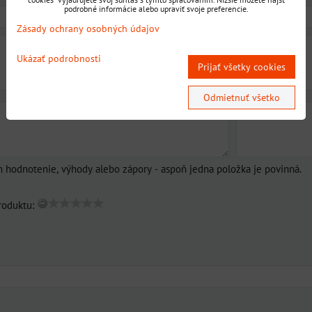
podrobné informácie alebo upraviť svoje preferencie.
Zásady ochrany osobných údajov
Ukázať podrobnosti
Prijať všetky cookies
Odmietnuť všetko
m hodnotenie, výhody alebo zápory - aspoň jedna položka je povinná.
roduktu: