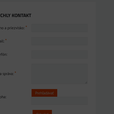
CHLY KONTAKT
*
o a priezvisko:
*
il:
efón:
*
a správa:
loha: