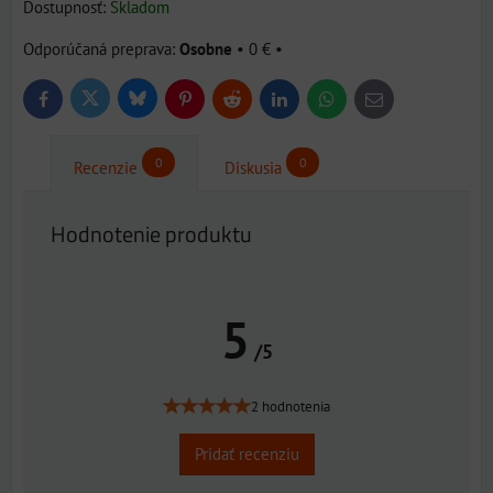
Dostupnosť:
Skladom
Osobne
•
0 €
•
Bluesky
Twitter
Facebook
Pinterest
Reddit
LinkedIn
WhatsApp
E-
mail
0
0
Recenzie
Diskusia
Hodnotenie produktu
5
/5
2 hodnotenia
Pridať recenziu