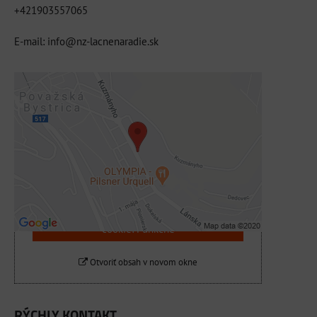
+421903557065
E-mail: info@nz-lacnenaradie.sk
Externý obsah je blokovaný Voľbami
súkromia
Prajete si načítať externý obsah?
Povoliť tentokrát
Povoliť a zapamätať - súhlas s druhom
cookie: Funkčné
Otvoriť obsah v novom okne
RÝCHLY KONTAKT