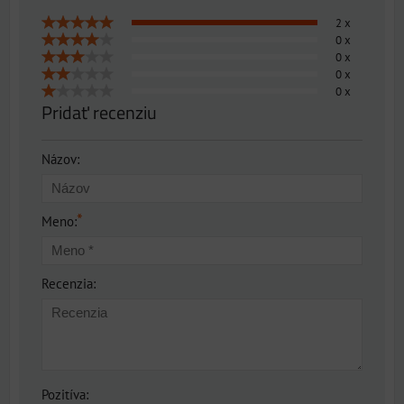
2 x
0 x
0 x
0 x
0 x
Pridať recenziu
Názov:
*
Meno:
Recenzia:
Pozitíva: