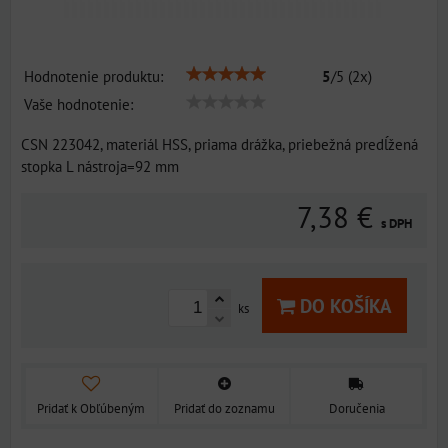
Hodnotenie produktu:
5
/
5
(
2
x)
Vaše hodnotenie:
CSN 223042, materiál HSS, priama drážka, priebežná predĺžená
stopka L nástroja=92 mm
7,38 €
s DPH
DO KOŠÍKA
ks
Pridať k Obľúbeným
Pridať do zoznamu
Doručenia