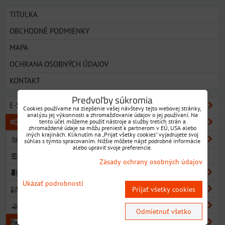
TITULKA
OBCHODNÉ PODMIENKY
MAPA
OCHRANA OSOBNÝCH ÚDAJOV
KONTAKT
Predvoľby súkromia
E-SHOP SORTIMENT
Cookies používame na zlepšenie vašej návštevy tejto webovej stránky,
analýzu jej výkonnosti a zhromažďovanie údajov o jej používaní. Na
KOVOOBRÁBACIE NÁSTROJE
tento účel môžeme použiť nástroje a služby tretích strán a
zhromaždené údaje sa môžu preniesť k partnerom v EÚ, USA alebo
iných krajinách. Kliknutím na „Prijať všetky cookies“ vyjadrujete svoj
VRTÁKY
súhlas s týmto spracovaním. Nižšie môžete nájsť podrobné informácie
alebo upraviť svoje preferencie.
NAVRTÁVAKY
Zásady ochrany osobných údajov
VÝHRUBNÍKY
Ukázať podrobnosti
VÝSTRUŽNÍKY
Prijať všetky cookies
ZÁHLBNÍKY
Odmietnuť všetko
ZÁVITNÍKY