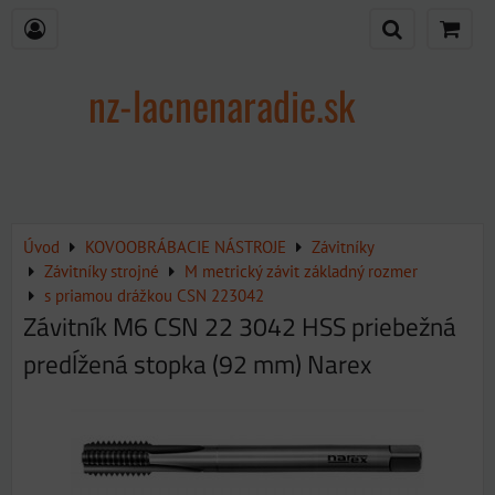
nz-lacnenaradie.sk
Úvod
KOVOOBRÁBACIE NÁSTROJE
Závitníky
Závitníky strojné
M metrický závit základný rozmer
s priamou drážkou CSN 223042
Závitník M6 CSN 22 3042 HSS priebežná
predĺžená stopka (92 mm) Narex