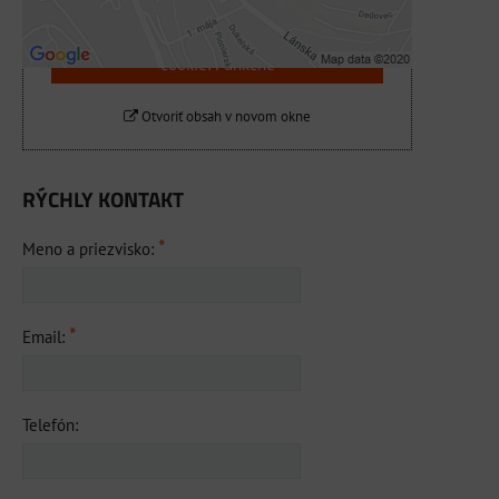
Povoliť a zapamätať - súhlas s druhom
cookie: Funkčné
Otvoriť obsah v novom okne
RÝCHLY KONTAKT
*
Meno a priezvisko:
*
Email:
Telefón: