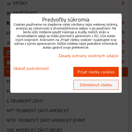
VRTÁKY
NAVRTÁVAKY
Predvoľby súkromia
VÝHRUBNÍKY
Cookies používame na zlepšenie vašej návštevy tejto webovej stránky,
analýzu jej výkonnosti a zhromažďovanie údajov o jej používaní. Na
VÝSTRUŽNÍKY
tento účel môžeme použiť nástroje a služby tretích strán a
zhromaždené údaje sa môžu preniesť k partnerom v EÚ, USA alebo
iných krajinách. Kliknutím na „Prijať všetky cookies“ vyjadrujete svoj
ZÁHLBNÍKY
súhlas s týmto spracovaním. Nižšie môžete nájsť podrobné informácie
alebo upraviť svoje preferencie.
ZÁVITNÍKY
Zásady ochrany osobných údajov
ZÁVITNÍKY STROJNÉ
Ukázať podrobnosti
M METRICKÝ ZÁVIT ZÁKLADNÝ ROZMER
Prijať všetky cookies
MF METRICKÝ ZÁVIT JEMNÉ STÚPANIE
Odmietnuť všetko
M METRICKÝ ZÁVIT TVÁRNIACE ZÁVITNÍKY
G TRUBKOVÝ ZÁVIT
NPT TRUBKOVÝ ZÁVIT AMERICKÝ
NPSF TRUBKOVÝ ZÁVIT AMERICKÝ JEMNÝ
UNC AMERICKÝ ZÁVIT HRUBÝ