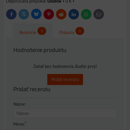
Osobne
•
0 €
•
Bluesky
Twitter
Facebook
Pinterest
Reddit
LinkedIn
WhatsApp
E-
mail
0
0
Recenzie
Diskusia
Hodnotenie produktu
Zatiaľ bez hodnotenia. Buďte prvý!
Pridať recenziu
Pridať recenziu
Názov:
*
Meno: