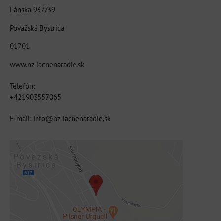
Lánska 937/39
Považská Bystrica
01701
www.nz-lacnenaradie.sk
Telefón:
+421903557065
E-mail: info@nz-lacnenaradie.sk
Externý obsah je blokovaný Voľbami
súkromia
Prajete si načítať externý obsah?
Povoliť tentokrát