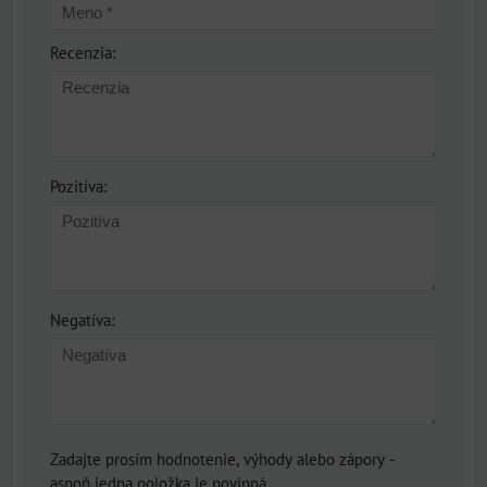
Recenzia:
Pozitíva:
Negatíva:
Zadajte prosím hodnotenie, výhody alebo zápory -
aspoň jedna položka je povinná.