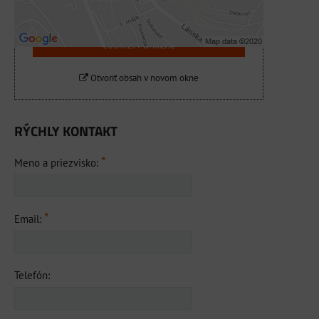
Povoliť a zapamätať - súhlas s druhom
cookie: Funkčné
Otvoriť obsah v novom okne
RÝCHLY KONTAKT
*
Meno a priezvisko:
*
Email:
Telefón: