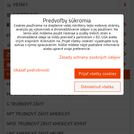
VRTÁKY
NAVRTÁVAKY
Predvoľby súkromia
VÝHRUBNÍKY
Cookies používame na zlepšenie vašej návštevy tejto webovej stránky,
analýzu jej výkonnosti a zhromažďovanie údajov o jej používaní. Na
tento účel môžeme použiť nástroje a služby tretích strán a
VÝSTRUŽNÍKY
zhromaždené údaje sa môžu preniesť k partnerom v EÚ, USA alebo
iných krajinách. Kliknutím na „Prijať všetky cookies“ vyjadrujete svoj
ZÁHLBNÍKY
súhlas s týmto spracovaním. Nižšie môžete nájsť podrobné informácie
alebo upraviť svoje preferencie.
ZÁVITNÍKY
Zásady ochrany osobných údajov
ZÁVITNÍKY STROJNÉ
Ukázať podrobnosti
Prijať všetky cookies
M METRICKÝ ZÁVIT ZÁKLADNÝ ROZMER
MF METRICKÝ ZÁVIT JEMNÉ STÚPANIE
Odmietnuť všetko
M METRICKÝ ZÁVIT TVÁRNIACE ZÁVITNÍKY
G TRUBKOVÝ ZÁVIT
NPT TRUBKOVÝ ZÁVIT AMERICKÝ
NPSF TRUBKOVÝ ZÁVIT AMERICKÝ JEMNÝ
UNC AMERICKÝ ZÁVIT HRUBÝ