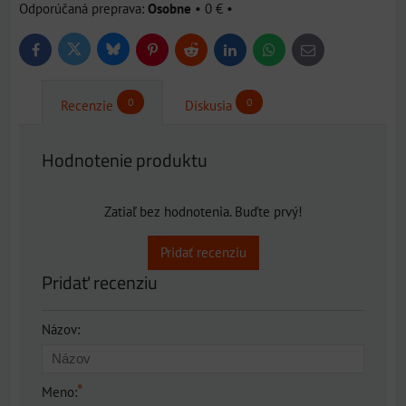
Osobne
•
0 €
•
Bluesky
Twitter
Facebook
Pinterest
Reddit
LinkedIn
WhatsApp
E-
mail
0
0
Recenzie
Diskusia
Hodnotenie produktu
Zatiaľ bez hodnotenia. Buďte prvý!
Pridať recenziu
Pridať recenziu
Názov:
*
Meno: