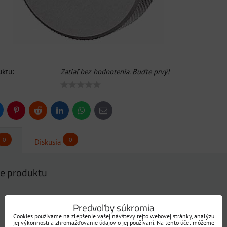
ktu:
Zatiaľ bez hodnotenia. Buďte prvý!
uesky
Pinterest
Reddit
LinkedIn
WhatsApp
E-
mail
0
0
Diskusia
e produktu
Zatiaľ bez hodnotenia. Buďte prvý!
Predvoľby súkromia
Cookies používame na zlepšenie vašej návštevy tejto webovej stránky, analýzu
jej výkonnosti a zhromažďovanie údajov o jej používaní. Na tento účel môžeme
Pridať recenziu