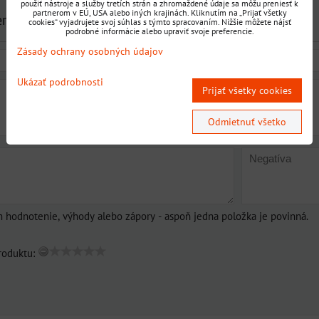
použiť nástroje a služby tretích strán a zhromaždené údaje sa môžu preniesť k
partnerom v EÚ, USA alebo iných krajinách. Kliknutím na „Prijať všetky
enziu
cookies“ vyjadrujete svoj súhlas s týmto spracovaním. Nižšie môžete nájsť
podrobné informácie alebo upraviť svoje preferencie.
Zásady ochrany osobných údajov
Ukázať podrobnosti
Prijať všetky cookies
Odmietnuť všetko
m hodnotenie, výhody alebo zápory - aspoň jedna položka je povinná.
roduktu: