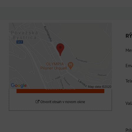
RÝ
Externý obsah je blokovaný Voľbami
súkromia
Men
Prajete si načítať externý obsah?
Ema
Povoliť tentokrát
Tel
Povoliť a zapamätať - súhlas s druhom
cookie: Funkčné
Otvoriť obsah v novom okne
Vaš
Prí