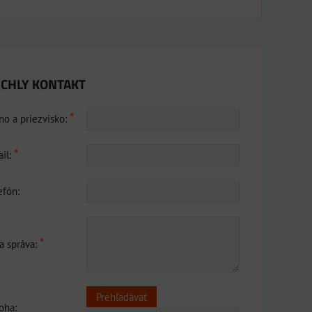
CHLY KONTAKT
*
o a priezvisko:
*
il:
efón:
*
a správa:
loha: