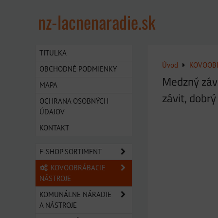
nz-lacnenaradie.sk
TITULKA
Úvod
KOVOOBR
OBCHODNÉ PODMIENKY
Medzný závi
MAPA
závit, dobrý
OCHRANA OSOBNÝCH
ÚDAJOV
KONTAKT
E-SHOP SORTIMENT
KOVOOBRÁBACIE
NÁSTROJE
KOMUNÁLNE NÁRADIE
A NÁSTROJE