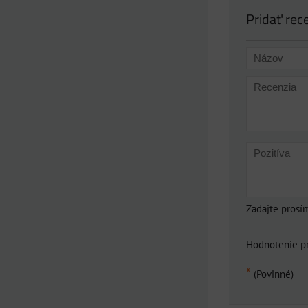
Pridať rec
Zadajte prosí
Hodnotenie p
*
(Povinné)