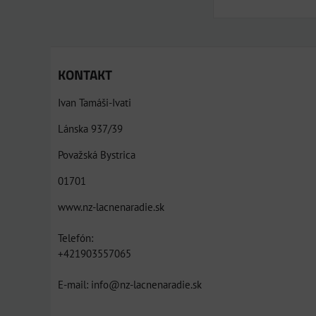
KONTAKT
Ivan Tamáši-Ivati
Lánska 937/39
Považská Bystrica
01701
www.nz-lacnenaradie.sk
Telefón:
+421903557065
E-mail: info@nz-lacnenaradie.sk