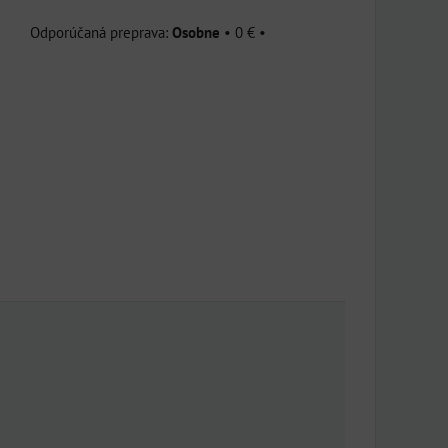
Osobne
•
0 €
•