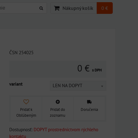
Nákupný košík
0 €
ČSN 254025
0 €
s DPH
variant
LEN NA DOPYT
Pridať k
Pridať do
Doručenia
Obľúbeným
zoznamu
Dostupnosť:
DOPYT prostredníctvom rýchleho
kontaktu