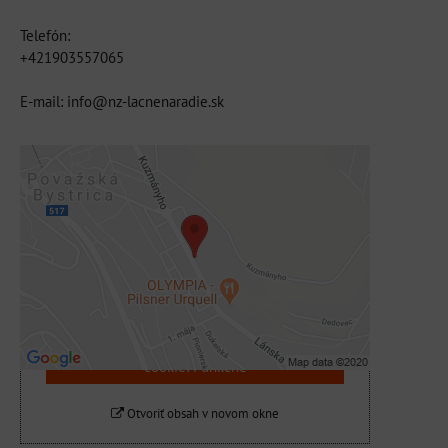
Telefón:
+421903557065
E-mail: info@nz-lacnenaradie.sk
Externý obsah je blokovaný Voľbami
súkromia
Prajete si načítať externý obsah?
Povoliť tentokrát
Povoliť a zapamätať - súhlas s druhom
cookie: Funkčné
Otvoriť obsah v novom okne