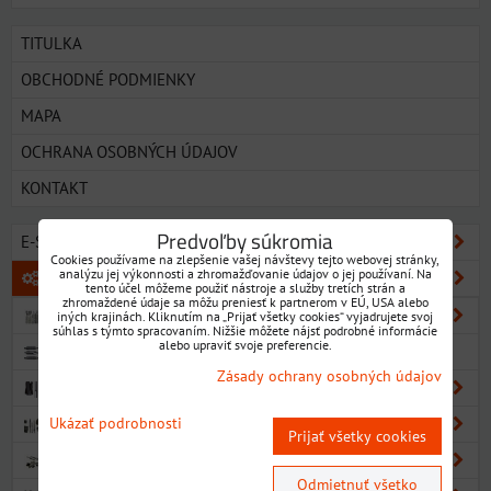
TITULKA
OBCHODNÉ PODMIENKY
MAPA
OCHRANA OSOBNÝCH ÚDAJOV
KONTAKT
Predvoľby súkromia
E-SHOP SORTIMENT
Cookies používame na zlepšenie vašej návštevy tejto webovej stránky,
analýzu jej výkonnosti a zhromažďovanie údajov o jej používaní. Na
KOVOOBRÁBACIE NÁSTROJE
tento účel môžeme použiť nástroje a služby tretích strán a
zhromaždené údaje sa môžu preniesť k partnerom v EÚ, USA alebo
VRTÁKY
iných krajinách. Kliknutím na „Prijať všetky cookies“ vyjadrujete svoj
súhlas s týmto spracovaním. Nižšie môžete nájsť podrobné informácie
alebo upraviť svoje preferencie.
NAVRTÁVAKY
Zásady ochrany osobných údajov
VÝHRUBNÍKY
VÝSTRUŽNÍKY
Ukázať podrobnosti
Prijať všetky cookies
ZÁHLBNÍKY
Odmietnuť všetko