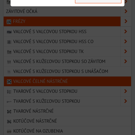
ZÁVITNÍKY
ZÁVITOVÉ OČKÁ
FRÉZY
VALCOVÉ S VALCOVOU STOPKOU HSS
VALCOVÉ S VALCOVOU STOPKOU HSS CO
VALCOVÉ S VALCOVOU STOPKOU TK
VALCOVÉ S KUŽEĽOVOU STOPKOU SO ZÁVITOM
VALCOVÉ S KUŽEĽOVOU STOPKOU S UNÁŠAČOM
VALCOVÉ ČELNÉ NÁSTRČNÉ
TVAROVÉ S VALCOVOU STOPKOU
TVAROVÉ S KUŽEĽOVOU STOPKOU
TVAROVÉ NÁSTRČNÉ
KOTÚČOVÉ NÁSTRČNÉ
KOTÚČOVÉ NA OZUBENIA