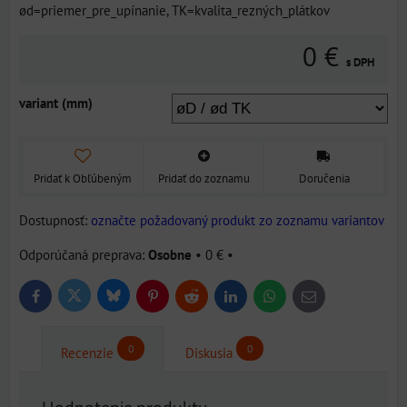
ød=priemer_pre_upínanie, TK=kvalita_rezných_plátkov
0 €
s DPH
variant (mm)
Pridať k Obľúbeným
Pridať do zoznamu
Doručenia
Dostupnosť:
označte požadovaný produkt zo zoznamu variantov
Osobne
•
0 €
•
Bluesky
Twitter
Facebook
Pinterest
Reddit
LinkedIn
WhatsApp
E-
mail
0
0
Recenzie
Diskusia