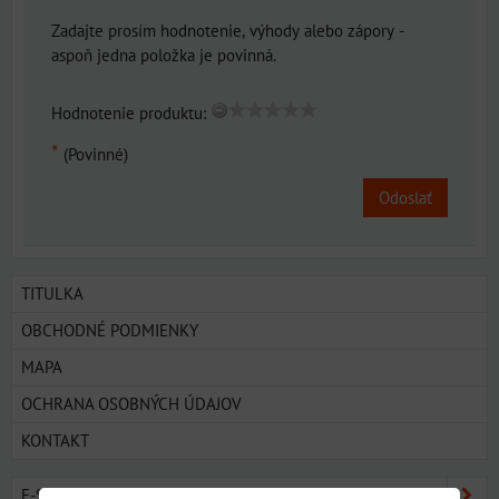
Zadajte prosím hodnotenie, výhody alebo zápory -
aspoň jedna položka je povinná.
Hodnotenie produktu:
*
(Povinné)
Odoslať
TITULKA
OBCHODNÉ PODMIENKY
MAPA
OCHRANA OSOBNÝCH ÚDAJOV
KONTAKT
E-SHOP SORTIMENT