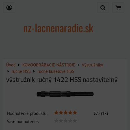
nz-lacnenaradie.sk
Úvod
KOVOOBRÁBACIE NÁSTROJE
Výstružníky
ručné HSS
ručné kuželové HSS
výstružnik ručný 1422 HSS nastaviteľný
Hodnotenie produktu:
5
/
5
(
1
x)
Vaše hodnotenie: