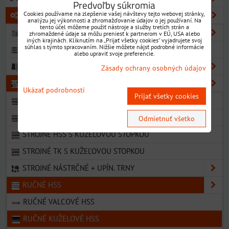
Predvoľby súkromia
Cookies používame na zlepšenie vašej návštevy tejto webovej stránky,
KOVOOBRÁBACIE NÁSTROJE
analýzu jej výkonnosti a zhromažďovanie údajov o jej používaní. Na
tento účel môžeme použiť nástroje a služby tretích strán a
VRTÁKY
zhromaždené údaje sa môžu preniesť k partnerom v EÚ, USA alebo
iných krajinách. Kliknutím na „Prijať všetky cookies“ vyjadrujete svoj
súhlas s týmto spracovaním. Nižšie môžete nájsť podrobné informácie
NAVRTÁVAKY
alebo upraviť svoje preferencie.
VÝHRUBNÍKY
Zásady ochrany osobných údajov
VÝSTRUŽNÍKY
Ukázať podrobnosti
Prijať všetky cookies
STROJNÉ HSS S VALCOVOU STOPKOU
STROJNÉ TK S VALCOVOU STOPKOU
Odmietnuť všetko
STROJNÉ HSS S KUŽEĽOVOU STOPKOU
STROJNÉ TK S KUŽEĽOVOU STOPKOU
STROJNÉ NÁSTRČNÉ + UPÍN. TRNY
RUČNÉ HSS
RUČNÉ VALCOVÉ HSS
RUČNÉ KUŽELOVÉ HSS