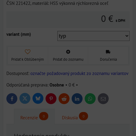
ČSN 221422, materiál: HSS výkonná rýchlorezná oceľ
0 €
s DPH
variant (mm)
Pridať k Obľúbeným
Pridať do zoznamu
Doručenia
Dostupnosť:
označte požadovaný produkt zo zoznamu variantov
Osobne
•
0 €
•
Bluesky
Twitter
Facebook
Pinterest
Reddit
LinkedIn
WhatsApp
E-
mail
0
0
Recenzie
Diskusia
Hodnotenie produktu