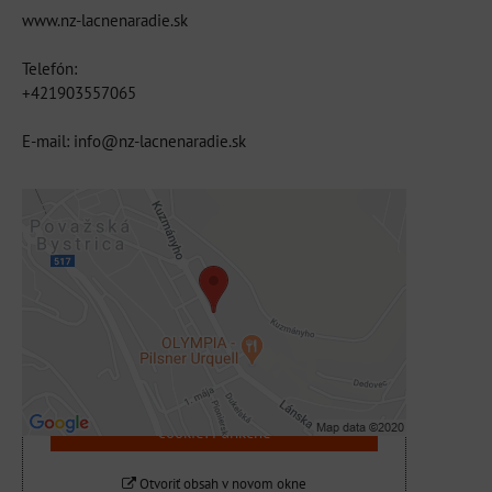
www.nz-lacnenaradie.sk
Telefón:
+421903557065
E-mail: info@nz-lacnenaradie.sk
Externý obsah je blokovaný Voľbami
súkromia
Prajete si načítať externý obsah?
Povoliť tentokrát
Povoliť a zapamätať - súhlas s druhom
cookie: Funkčné
Otvoriť obsah v novom okne