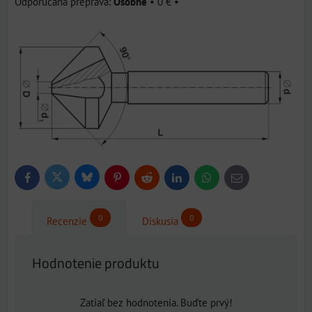
Osobne
•
0 €
•
Bluesky
Twitter
Facebook
Pinterest
Reddit
LinkedIn
WhatsApp
E-
mail
0
0
Recenzie
Diskusia
Hodnotenie produktu
Zatiaľ bez hodnotenia. Buďte prvý!