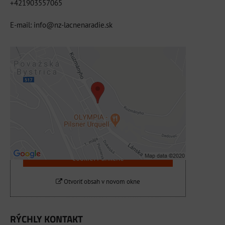
+421903557065
E-mail: info@nz-lacnenaradie.sk
Externý obsah je blokovaný Voľbami
súkromia
Prajete si načítať externý obsah?
Povoliť tentokrát
Povoliť a zapamätať - súhlas s druhom
cookie: Funkčné
Otvoriť obsah v novom okne
RÝCHLY KONTAKT