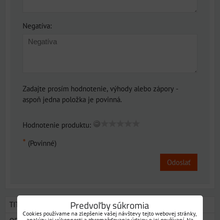
Negatíva:
Zadajte prosím hodnotenie, výhody alebo zápory -
aspoň jedna položka je povinná.
Hodnotenie produktu:
*
(Povinné)
Odoslať
Predvoľby súkromia
TITULKA
Cookies používame na zlepšenie vašej návštevy tejto webovej stránky,
analýzu jej výkonnosti a zhromažďovanie údajov o jej používaní. Na