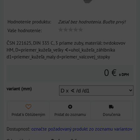
Hodnotenie produktu:
Zatiaľ bez hodnotenia. Buďte prvý!
Vaše hodnotenie:
ČSN 221625, DIN 335 C, 3 priame zuby, materiál: tvrdokovov
HM, D=priemer_kužeľa_velky ∢=uhol_kužeľa_záhlbníka
d1=priemer_kužeľa_maly d=priemer_valcovej_stopky
0 €
s DPH
variant (mm)
Pridať k Obľúbeným
Pridať do zoznamu
Doručenia
Dostupnosť:
označte požadovaný produkt zo zoznamu variantov