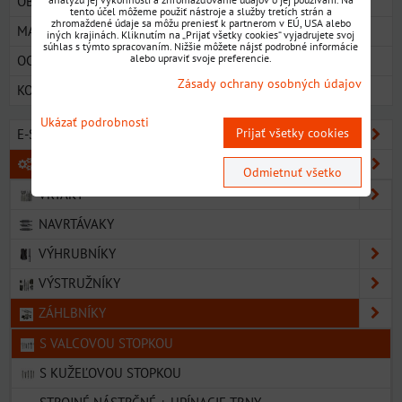
OBCHODNÉ PODMIENKY
tento účel môžeme použiť nástroje a služby tretích strán a
zhromaždené údaje sa môžu preniesť k partnerom v EÚ, USA alebo
MAPA
iných krajinách. Kliknutím na „Prijať všetky cookies“ vyjadrujete svoj
súhlas s týmto spracovaním. Nižšie môžete nájsť podrobné informácie
alebo upraviť svoje preferencie.
OCHRANA OSOBNÝCH ÚDAJOV
Zásady ochrany osobných údajov
KONTAKT
Ukázať podrobnosti
Prijať všetky cookies
E-SHOP SORTIMENT
KOVOOBRÁBACIE NÁSTROJE
Odmietnuť všetko
VRTÁKY
NAVRTÁVAKY
VÝHRUBNÍKY
VÝSTRUŽNÍKY
ZÁHLBNÍKY
S VALCOVOU STOPKOU
S KUŽEĽOVOU STOPKOU